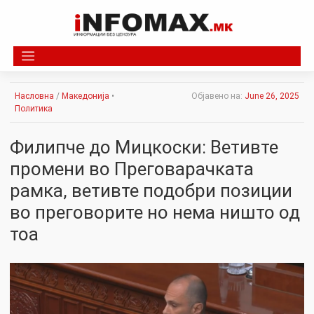
Skip
to
content
Насловна
/
Македонија
•
Објавено на:
June 26, 2025
Политика
Филипче до Мицкоски: Ветивте
промени во Преговарачката
рамка, ветивте подобри позиции
во преговорите но нема ништо од
тоа