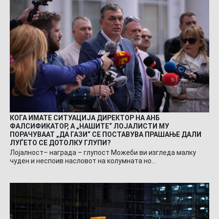
КОГА ИМАТЕ СИТУАЦИЈА ДИРЕКТОР НА АНБ
ФАЛСИФИКАТОР, А „НАШИТЕ“ ЛОЈАЛИСТИ МУ
ПОРАЧУВААТ „ДА ГАЗИ“ СЕ ПОСТАВУВА ПРАШАЊЕ ДАЛИ
ЛУЃЕТО СЕ ДОТОЛКУ ГЛУПИ?
Лојалност– награда – глупост Можеби ви изгледа малку
чуден и неспоив насловот на колумната но…