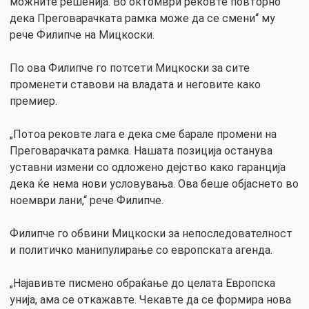
можните решенија. Во октомври рековте повторно
дека Преговарачката рамка може да се смени“ му
рече Филипче на Мицкоски.
По ова Филипче го потсети Мицкоски за сите
променети ставови на владата и неговите како
премиер.
„Потоа рековте лага е дека сме барале промени на
Преговарачката рамка. Нашата позиција останува
уставни измени со одложено дејство како гаранција
дека ќе нема нови условувања. Ова беше објаснето во
ноември лани,“ рече Филипче.
Филипче го обвини Мицкоски за непоследователност
и политичко манипулирање со европската агенда.
„Најавивте писмено обраќање до целата Европска
унија, ама се откажавте. Чекавте да се формира нова