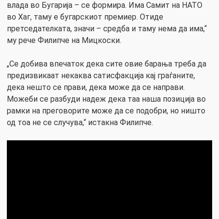
влада во Бугарија – се формира. Има Самит на НАТО
во Хаг, таму е бугарскиот премиер. Отиде
претседателката, значи – средба и таму нема да има,“
му рече Филипче на Мицкоски.
„Се добива впечаток дека сите овие барања треба да
предизвикаат некаква сатисфакција кај граѓаните,
дека нешто се прави, дека може да се направи.
Можеби се разбуди надеж дека таа наша позиција во
рамки на преговорите може да се подобри, но ништо
од тоа не се случува,“ истакна Филипче.