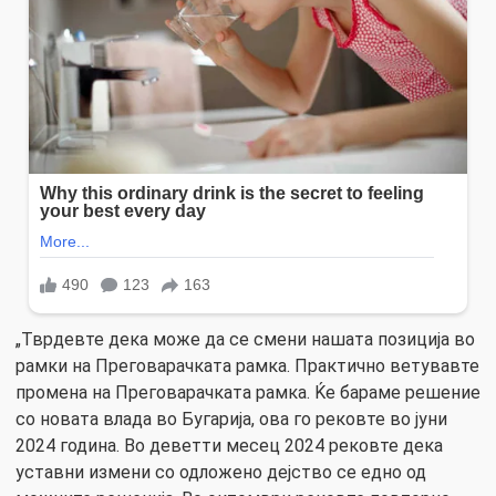
„Тврдевте дека може да се смени нашата позиција во
рамки на Преговарачката рамка. Практично ветувавте
промена на Преговарачката рамка. Ќе бараме решение
со новата влада во Бугарија, ова го рековте во јуни
2024 година. Во деветти месец 2024 рековте дека
уставни измени со одложено дејство се едно од