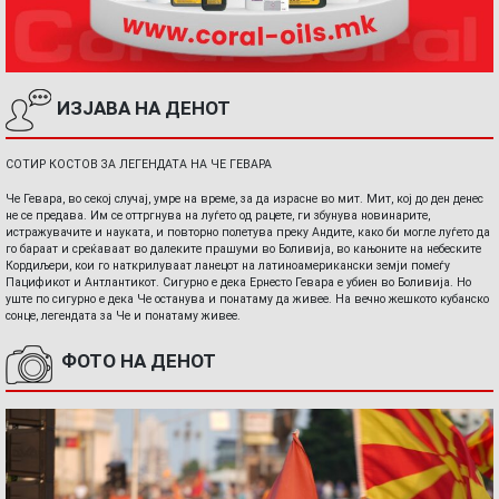
ИЗЈАВА НА ДЕНОТ
СОТИР КОСТОВ ЗА ЛЕГЕНДАТА НА ЧЕ ГЕВАРА
Че Гевара, во секој случај, умре на време, за да израсне во мит. Мит, кој до ден денес
не се предава. Им се оттргнува на луѓето од рацете, ги збунува новинарите,
истражувачите и науката, и повторно полетува преку Андите, како би могле луѓето да
го бараат и среќаваат во далеките прашуми во Боливија, во кањоните на небеските
Кордиљери, кои го наткрилуваат ланецот на латиноамерикански земји помеѓу
Пацификот и Антлантикот. Сигурно е дека Ернесто Гевара е убиен во Боливија. Но
уште по сигурно е дека Че останува и понатаму да живее. На вечно жешкото кубанско
сонце, легендата за Че и понатаму живее.
ФОТО НА ДЕНОТ