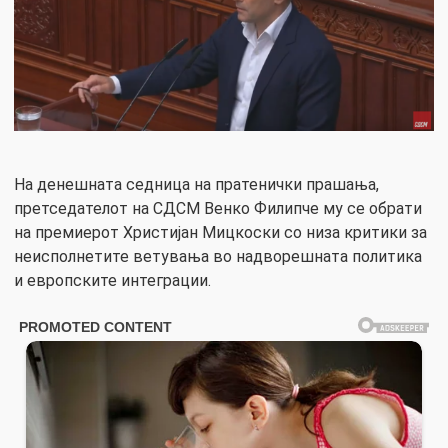
На денешната седница на пратенички прашања,
претседателот на СДСМ Венко Филипче му се обрати
на премиерот Христијан Мицкоски со низа критики за
неисполнетите ветувања во надворешната политика
и европските интеграции.