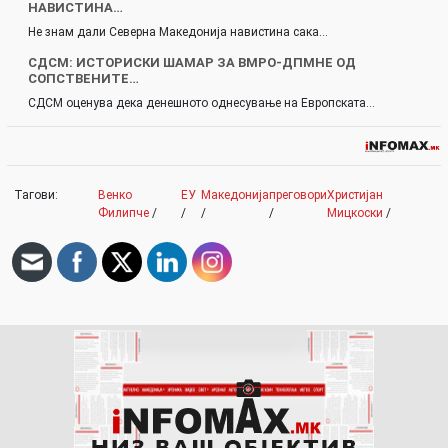
НАВИСТИНА…
Не знам дали Северна Македонија навистина сака…
СДСМ: ИСТОРИСКИ ШАМАР ЗА ВМРО-ДПМНЕ ОД
СОПСТВЕНИТЕ…
СДСМ оценува дека денешното однесување на Европската…
Тагови:
Венко
ЕУ
Македонија
преговори
Христијан
Филипче
/
/
/
/
Мицкоски
/