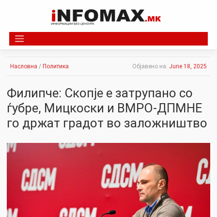
Skip
to
content
Насловна
/
Политика
Објавено на:
June 18, 2025
Филипче: Скопје е затрупано со
ѓубре, Мицкоски и ВМРО-ДПМНЕ
го држат градот во заложништво