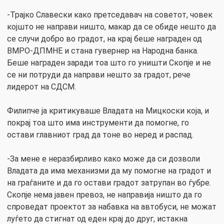
-Трајко Славески како претседавач на советот, човек
којшто не направи ништо, макар да се обиде нешто да
се случи добро во градот, на крај беше награден од
ВМРО-ДПМНЕ и стана гувернер на Народна банка.
Беше награден заради тоа што го уништи Скопје и не
се ни потруди да направи нешто за градот, рече
лидерот на СДСМ.
Филипче ја критикуваше Владата на Мицкоски која, и
покрај тоа што има инструменти да помогне, го
остави главниот град да тоне во неред и распад.
-За мене е неразбирливо како може да си дозволи
Владата да има механизми да му помогне на градот и
на граѓаните и да го остави градот затрупан во ѓубре.
Скопје нема јавен превоз, не направија ништо да го
спроведат проектот за набавка на автобуси, не можат
луѓето да стигнат од еден крај до друг, истакна