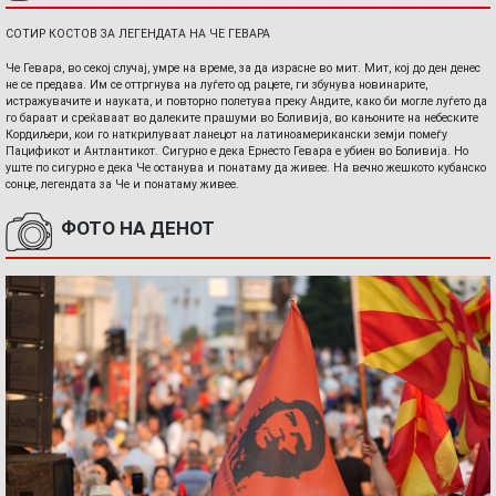
СОТИР КОСТОВ ЗА ЛЕГЕНДАТА НА ЧЕ ГЕВАРА
Че Гевара, во секој случај, умре на време, за да израсне во мит. Мит, кој до ден денес
не се предава. Им се оттргнува на луѓето од рацете, ги збунува новинарите,
истражувачите и науката, и повторно полетува преку Андите, како би могле луѓето да
го бараат и среќаваат во далеките прашуми во Боливија, во кањоните на небеските
Кордиљери, кои го наткрилуваат ланецот на латиноамерикански земји помеѓу
Пацификот и Антлантикот. Сигурно е дека Ернесто Гевара е убиен во Боливија. Но
уште по сигурно е дека Че останува и понатаму да живее. На вечно жешкото кубанско
сонце, легендата за Че и понатаму живее.
ФОТО НА ДЕНОТ