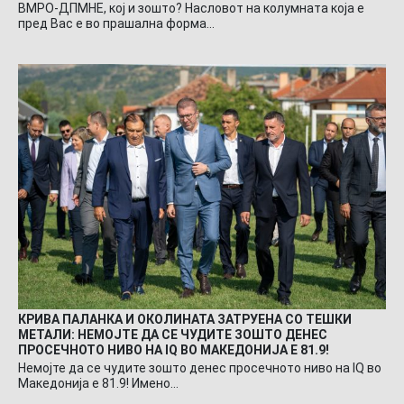
ВМРО-ДПМНЕ, кој и зошто? Насловот на колумната која е
пред Вас е во прашална форма…
КРИВА ПАЛАНКА И ОКОЛИНАТА ЗАТРУЕНА СО ТЕШКИ
МЕТАЛИ: НЕМОЈТЕ ДА СЕ ЧУДИТЕ ЗОШТО ДЕНЕС
ПРОСЕЧНОТО НИВО НА IQ ВО МАКЕДОНИЈА Е 81.9!
Немојте да се чудите зошто денес просечното ниво на IQ во
Македонија е 81.9! Имено…