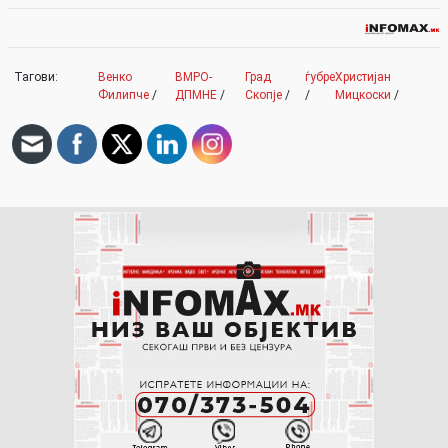
Тагови:
Венко
ВМРО-
Град
ѓубре
Христијан
Филипче
/
ДПМНЕ
/
Скопје
/
/
Мицкоски
/