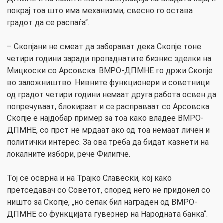
покрај тоа што има механизми, свесно го остава
градот да се распаѓа“.
– Скопјани не смеат да заборават дека Скопје тоне
четири години заради пропаднатите бизнис зделки на
Мицкоски со Арсовска. ВМРО-ДПМНЕ го држи Скопје
во заложништво. Нивните функционери и советници
од градот четири години немаат друга работа освен да
попречуваат, блокираат и се расправаат со Арсовска.
Скопје е најдобар пример за тоа како владее ВМРО-
ДПМНЕ, со прст не мрдаат ако од тоа немаат личен и
политички интерес. За ова треба да бидат казнети на
локалните избори, рече Филипче.
Тој се осврна и на Трајко Славески, кој како
претседавач со Советот, според него не придонел со
ништо за Скопје, „но сепак бил награден од ВМРО-
ДПМНЕ со функцијата гувернер на Народната банка“.