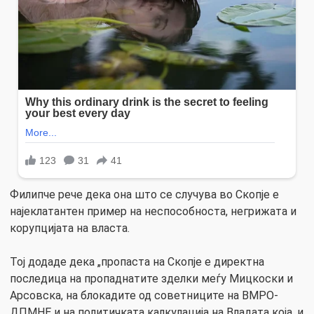
Филипче рече дека она што се случува во Скопје е
најеклатантен пример на неспособноста, негрижата и
корупцијата на власта.
Тој додаде дека „пропаста на Скопје е директна
последица на пропаднатите зделки меѓу Мицкоски и
Арсовска, на блокадите од советниците на ВМРО-
ДПМНЕ и на политичката калкулација на Владата која, и