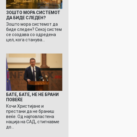
ЗОШТО МОРА СИСТЕМОТ
ДА БИДЕ СЛЕДЕН?
Зошто мора системот да
биде следен? Секој систем
се создава со одредена
цел, кога станува…
БАТЕ, БАТЕ, НЕ НЕ БРАНИ
ПОВЕЌЕ
Кочи Христијане и
престани да не браниш
веќе. Од најповластена
нација на САД, стигнавме
до…