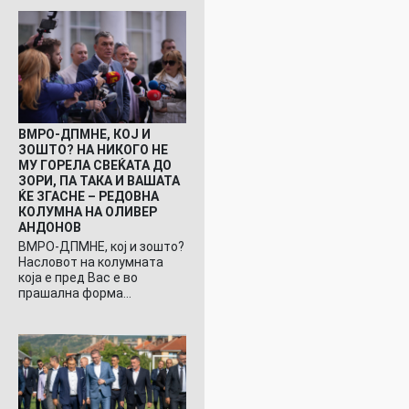
ВМРО-ДПМНЕ, КОЈ И
ЗОШТО? НА НИКОГО НЕ
МУ ГОРЕЛА СВЕЌАТА ДО
ЗОРИ, ПА ТАКА И ВАШАТА
ЌЕ ЗГАСНЕ – РЕДОВНА
КОЛУМНА НА ОЛИВЕР
АНДОНОВ
ВМРО-ДПМНЕ, кој и зошто?
Насловот на колумната
која е пред Вас е во
прашална форма…