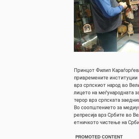
Принцот Филип Караѓорѓеви
привремените институции 
врз српскиот народ во Вел
лицето на меѓународната за
терор врз српската заедниц
Во соопштението за медиум
репресија врз Србите во Ве
етничкото чистење на Срби