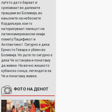
луѓето да го бараат и
среќаваат во далеките
прашуми во Боливија, во
кањоните на небеските
Кордиљери, кои го
наткрилуваат ланецот на
латиноамерикански земји
помеѓу Пацификот и
Антлантикот. Сигурно е дека
Ернесто Гевара е убиен во
Боливија. Но уште по сигурно е
дека Че останува и понатаму
да живее. На вечно жешкото
кубанско сонце, легендата за
Че и понатаму живее.
ФОТО НА ДЕНОТ