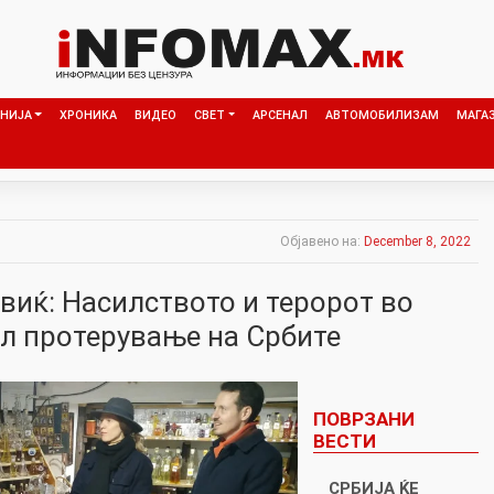
НИЈА
ХРОНИКА
ВИДЕО
СВЕТ
АРСЕНАЛ
АВТОМОБИЛИЗАМ
МАГА
Објавено на:
December 8, 2022
виќ: Насилството и теророт во
ел протерување на Србите
ПОВРЗАНИ
ВЕСТИ
СРБИЈА ЌЕ