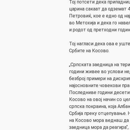
Тој потсети дека припадни
царина сакаат да одземат 
Петровиќ, кое е едно од н
во Метохија и дека го наве
и родот од претходни годин
Тој нагласи дека ова е уш
Србите на Косово.
„Српската заедница на тери
години живее во услови не
безброј примери на дискри
најосновните човекови прав
Последниве години десетиц
Косово на овој начин со це
српска покраина, која Албан
Србија преку отцепување. 
на Косово мора веднаш да
заедница мора да реагира“,