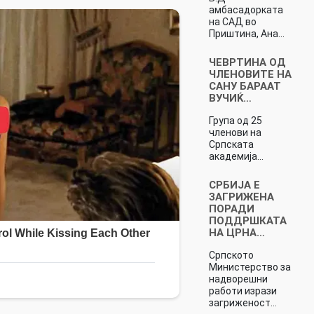
амбасадорката
на САД во
Приштина, Ана…
ЧЕВРТИНА ОД
ЧЛЕНОВИТЕ НА
САНУ БАРААТ
ВУЧИЌ…
Група од 25
членови на
Српската
академија…
СРБИЈА Е
ЗАГРИЖЕНА
ПОРАДИ
ПОДДРШКАТА
НА ЦРНА…
Српското
Министерство за
надворешни
работи изрази
загриженост…