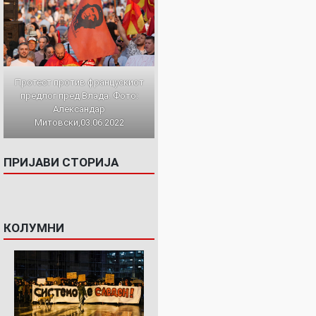
Протест против францускиот
предлог пред Влада. Фото:
Александар
Митовски,03.06.2022
ПРИЈАВИ СТОРИЈА
КОЛУМНИ