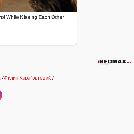
а
/
Филип Караѓорѓевиќ
/