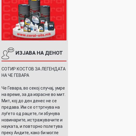
ИЗЈАВА НА ДЕНОТ
СОТИР КОСТОВ ЗА ЛЕГЕНДАТА
НА ЧЕ ГЕВАРА
Че Гевара, во секој случај, умре
на време, за да израсне во мит.
Мит, кој до ден денес не се
предава. Им се оттргнува на
луѓето од рацете, ги збунува
новинарите, истражувачите и
науката, и повторно полетува
преку Андите, како би могле