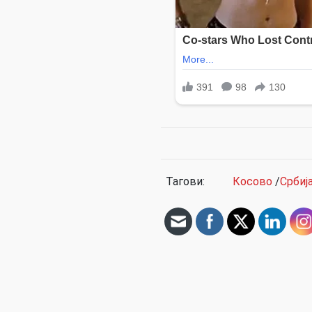
Тагови:
Косово
/
Србиј