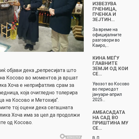
ИЗВЕЗУВА
ПЧЕНИЦА,
ПЧЕНКА И
ЗЕЈТИН…
За време на
официјалните
разговори во
Каиро,…
КИНА МЕЃУ
ГЛАВНИТЕ
ЗЕМЈИ ОД КОИ
ќ објави дека „репресијата што
СЕ…
на Косово во моментов ја вршат
Увозот во Косово
ика Хоча е неприфатлив срам за
во периодот
едница, која очигледно толерира
јануари-април
2025…
а на Косово и Метохија“.
ите тој оцени дека сегашната
АМБАСАДАТА
лика Хоча има за цел да продолжи
НА САД ВО
те од Косово.
ПРИШТИНА МУ
СЕ…
В.Д