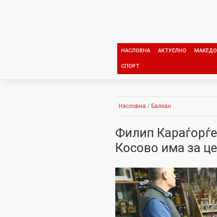
Skip
to
content
НАСЛОВНА
АКТУЕЛНО
МАКЕДО
СПОРТ
Насловна
/
Балкан
Филип Караѓорѓе
Косово има за ц