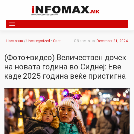
Skip
to
content
Насловна
/
Uncategorized
•
Свет
Објавено на:
December 31, 2024
(Фото+видео) Величествен дочек
на новата година во Сиднеј: Еве
каде 2025 година веќе пристигна