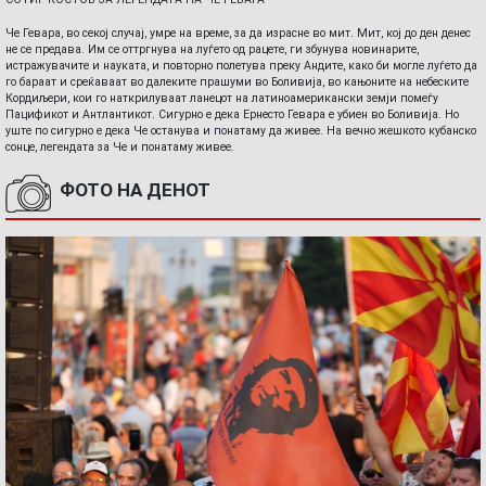
Че Гевара, во секој случај, умре на време, за да израсне во мит. Мит, кој до ден денес
не се предава. Им се оттргнува на луѓето од рацете, ги збунува новинарите,
истражувачите и науката, и повторно полетува преку Андите, како би могле луѓето да
го бараат и среќаваат во далеките прашуми во Боливија, во кањоните на небеските
Кордиљери, кои го наткрилуваат ланецот на латиноамерикански земји помеѓу
Пацификот и Антлантикот. Сигурно е дека Ернесто Гевара е убиен во Боливија. Но
уште по сигурно е дека Че останува и понатаму да живее. На вечно жешкото кубанско
сонце, легендата за Че и понатаму живее.
ФОТО НА ДЕНОТ