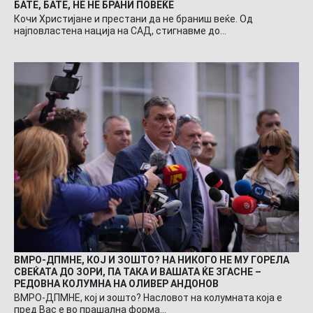
БАТЕ, БАТЕ, НЕ НЕ БРАНИ ПОВЕЌЕ
Кочи Христијане и престани да не браниш веќе. Од
најповластена нација на САД, стигнавме до…
ВМРО-ДПМНЕ, КОЈ И ЗОШТО? НА НИКОГО НЕ МУ ГОРЕЛА
СВЕЌАТА ДО ЗОРИ, ПА ТАКА И ВАШАТА ЌЕ ЗГАСНЕ –
РЕДОВНА КОЛУМНА НА ОЛИВЕР АНДОНОВ
ВМРО-ДПМНЕ, кој и зошто? Насловот на колумната која е
пред Вас е во прашална форма…