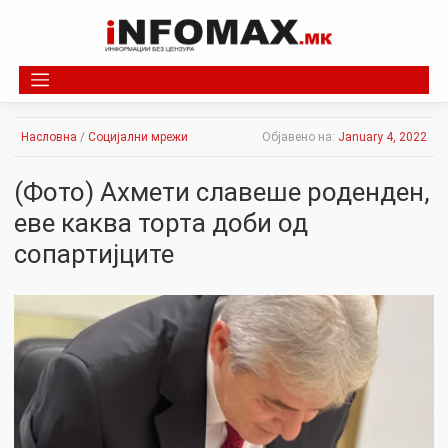
Skip
to
content
Насловна
/
Социјални мрежи
Објавено на:
January 4, 2022
(Фото) Ахмети славеше роденден,
еве каква торта доби од
сопартијците