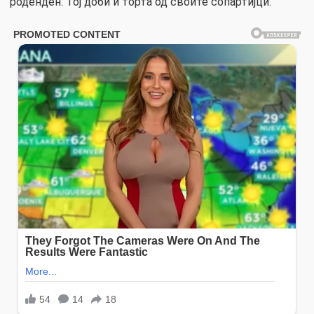
роденден. Тој доби и торта од своите сопартијци.