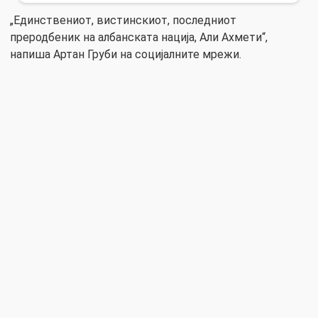
„Единствениот, вистинскиот, последниот
преродбеник на албанската нација, Али Ахмети“,
напиша Артан Груби на социјалните мрежи.