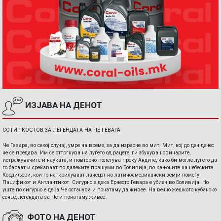
ИЗЈАВА НА ДЕНОТ
СОТИР КОСТОВ ЗА ЛЕГЕНДАТА НА ЧЕ ГЕВАРА
Че Гевара, во секој случај, умре на време, за да израсне во мит. Мит, кој до ден денес
не се предава. Им се оттргнува на луѓето од рацете, ги збунува новинарите,
истражувачите и науката, и повторно полетува преку Андите, како би могле луѓето да
го бараат и среќаваат во далеките прашуми во Боливија, во кањоните на небеските
Кордиљери, кои го наткрилуваат ланецот на латиноамерикански земји помеѓу
Пацификот и Антлантикот. Сигурно е дека Ернесто Гевара е убиен во Боливија. Но
уште по сигурно е дека Че останува и понатаму да живее. На вечно жешкото кубанско
сонце, легендата за Че и понатаму живее.
ФОТО НА ДЕНОТ