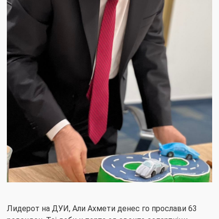
Лидерот на ДУИ, Али Ахмети денес го прослави 63