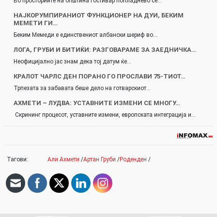
Во просториите на општина Гостивар попладнево се…
НАЈКОРУМПИРАНИОТ ФУНКЦИОНЕР НА ДУИ, БЕКИМ
МЕМЕТИ ГИ…
Беким Мемеди е единствениот албански шериф во…
ЛОГА, ГРУБИ И БИТИЌИ: РАЗГОВАРАМЕ ЗА ЗАЕДНИЧКА…
Неофицијално јас знам дека тој датум ќе…
КРАЛОТ ЧАРЛС ДЕН ПOРAНО ГО ПРОСЛАВИ 75-ТИОТ…
Трпезата за забавата беше дело на готварскиот…
АХМЕТИ – ЛУДВА: УСТАВНИТЕ ИЗМЕНИ СЕ МНОГУ…
Скрининг процесот, уставните измени, европската интеграција и…
Тагови:
Али Ахмети
/
Артан Груби
/
Роденден
/