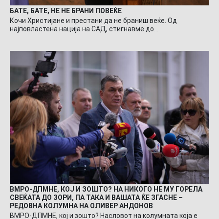
БАТЕ, БАТЕ, НЕ НЕ БРАНИ ПОВЕЌЕ
Кочи Христијане и престани да не браниш веќе. Од
најповластена нација на САД, стигнавме до…
ВМРО-ДПМНЕ, КОЈ И ЗОШТО? НА НИКОГО НЕ МУ ГОРЕЛА
СВЕЌАТА ДО ЗОРИ, ПА ТАКА И ВАШАТА ЌЕ ЗГАСНЕ –
РЕДОВНА КОЛУМНА НА ОЛИВЕР АНДОНОВ
ВМРО-ДПМНЕ, кој и зошто? Насловот на колумната која е