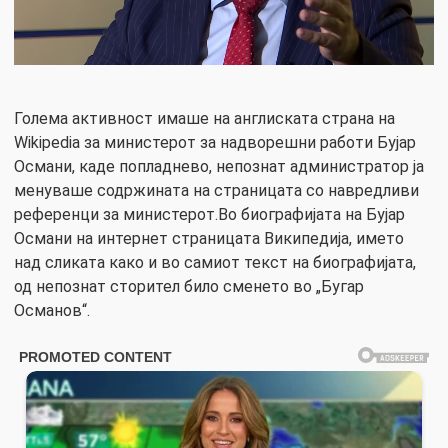
Голема активност имаше на англиската страна на
Wikipedia за министерот за надворешни работи Бујар
Османи, каде попладнево, непознат администратор ја
менуваше содржината на страницата со навредливи
референци за министерот.Во биографијата на Бујар
Османи на интернет страницата Википедија, името
над сликата како и во самиот текст на биографијата,
од непознат сторител било сменето во „Бугар
Османов“.