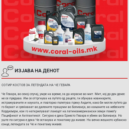
ИЗЈАВА НА ДЕНОТ
СОТИР КОСТОВ ЗА ЛЕГЕНДАТА НА ЧЕ ГЕВАРА
Че Гевара, во секој случај, умре на време, за да израсне во мит. Мит, кој до ден денес
не се предава. Им се оттргнува на луѓето од рацете, ги збунува новинарите,
истражувачите и науката, и повторно полетува преку Андите, како би могле луѓето да
го бараат и среќаваат во далеките прашуми во Боливија, во кањоните на небеските
Кордиљери, кои го наткрилуваат ланецот на латиноамерикански земји помеѓу
Пацификот и Антлантикот. Сигурно е дека Ернесто Гевара е убиен во Боливија. Но
уште по сигурно е дека Че останува и понатаму да живее. На вечно жешкото кубанско
сонце, легендата за Че и понатаму живее.