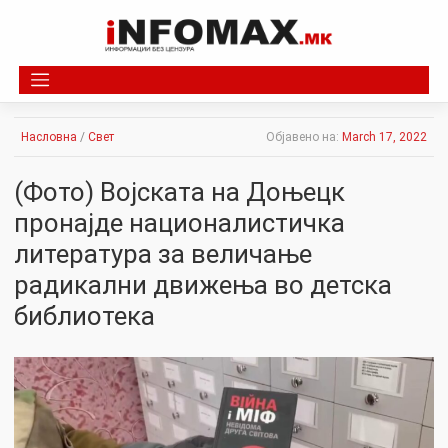
Skip
to
content
Насловна
/
Свет
Објавено на:
March 17, 2022
(Фото) Војската на Доњецк
пронајде националистичка
литература за величање
радикални движења во детска
библиотека