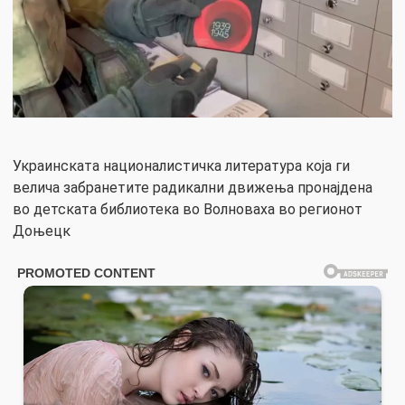
Украинската националистичка литература која ги
велича забранетите радикални движења пронајдена
во детската библиотека во Волноваха во регионот
Доњецк