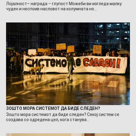
Лојалност– награда – глупост Можеби ви изгледа малку
чуден и неспоив насловот на колумната но…
ЗОШТО МОРА СИСТЕМОТ ДА БИДЕ СЛЕДЕН?
Зошто мора системот да биде следен? Секој систем се
создава со одредена цел, кога станува…