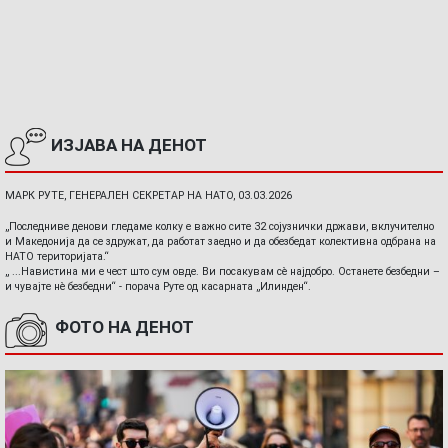
ИЗЈАВА НА ДЕНОТ
МАРК РУТЕ, ГЕНЕРАЛЕН СЕКРЕТАР НА НАТО, 03.03.2026
„Последниве денови гледаме колку е важно сите 32 сојузнички држави, вклучително
и Македонија да се здружат, да работат заедно и да обезбедат колективна одбрана на
НАТО територијата.“
„ ...Навистина ми е чест што сум овде. Ви посакувам сè најдобро. Останете безбедни –
и чувајте нè безбедни“ - порача Руте од касарната „Илинден“.
ФОТО НА ДЕНОТ