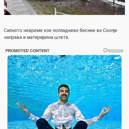
Силното невреме кое попладнево беснее во Скопје
направи и материјална штета.