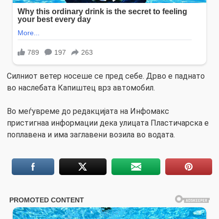
Силниот ветер носеше се пред себе. Дрво е паднато
во наслебата Капиштец врз автомобил.
Во меѓувреме до редакцијата на Инфомакс
пристигнаа информации дека улицата Пластичарска е
поплавена и има заглавени возила во водата.