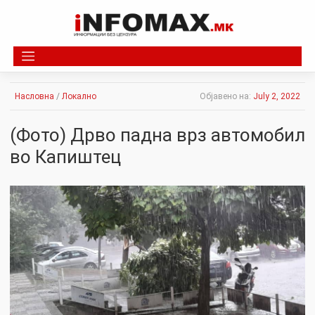
Skip
to
content
Насловна
/
Локално
Објавено на:
July 2, 2022
(Фото) Дрво падна врз автомобил
во Капиштец