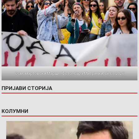
Осмомартовски Марш / Фото: Сара Митрички, 08.03.2026
ПРИЈАВИ СТОРИЈА
КОЛУМНИ