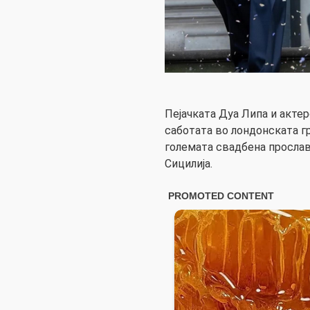
Пејачката Дуа Липа и акте
саботата во лондонската г
големата свадбена прослав
Сицилија.