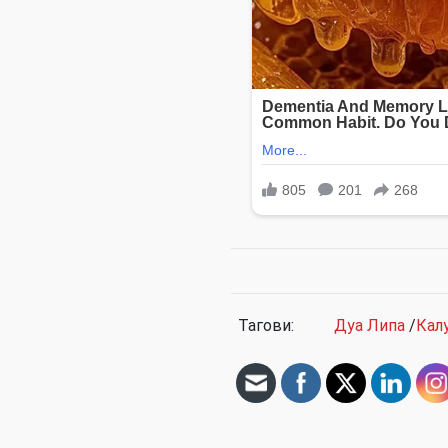
Тагови:
Дуа Липа
/
Кал