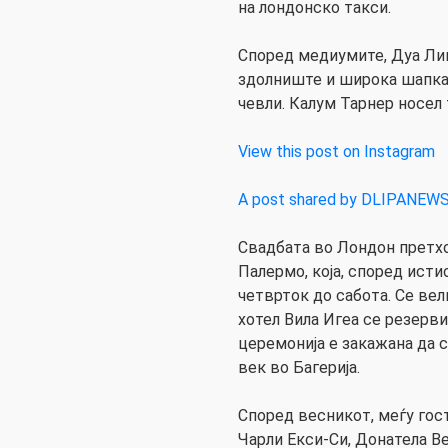
на лондонско такси.
Според медиумите, Дуа Лип
здолниште и широка шапка,
чевли. Калум Тарнер носел 
View this post on Instagram
A post shared by DLIPANEW
Свадбата во Лондон претхо
Палермо, која, според исти
четврток до сабота. Се ве
хотел Вила Игеа се резерви
церемонија е закажана да с
век во Багерија.
Според весникот, меѓу гос
Чарли Екси-Си, Донатела В