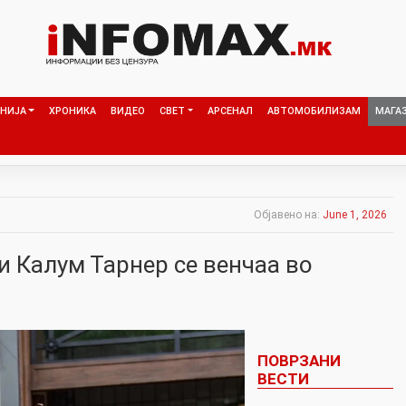
НИЈА
ХРОНИКА
ВИДЕО
СВЕТ
АРСЕНАЛ
АВТОМОБИЛИЗАМ
МАГА
Објавено на:
June 1, 2026
и Калум Тарнер се венчаа во
ПОВРЗАНИ
ВЕСТИ