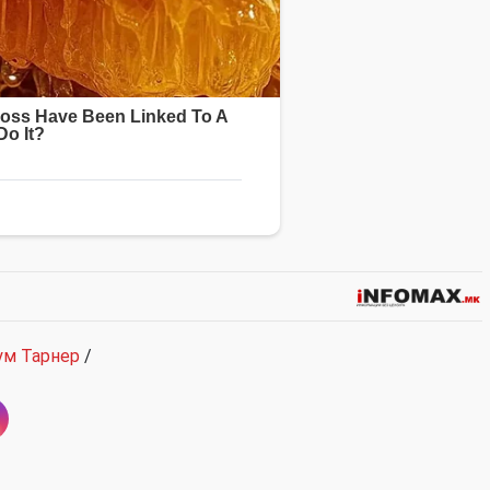
ум Тарнер
/