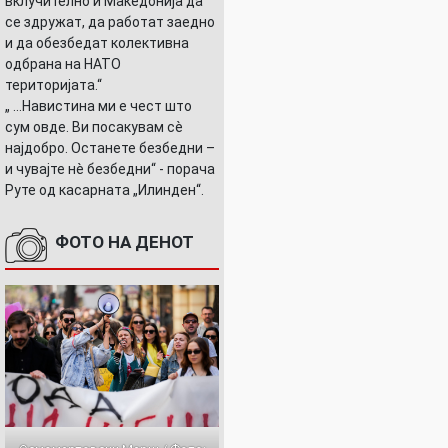
вклучително и Македонија да
се здружат, да работат заедно
и да обезбедат колективна
одбрана на НАТО
територијата.“
„ ...Навистина ми е чест што
сум овде. Ви посакувам сè
најдобро. Останете безбедни –
и чувајте нè безбедни“ - порача
Руте од касарната „Илинден“.
ФОТО НА ДЕНОТ