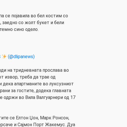
а се појавила во бел костим со
 заедно со жолт букет и бели
темно сино одело.
S
(@dlipanews)
ди на тридневната прослава во
от извор, треба да трае од
ли дека апартманите во луксузниот
рани за гостите, додека главната
е одржи во Вила Валгуарнери од 17
тите се Елтон Џон, Марк Ронсон,
ерсаче и Сајмон Порт Жакемус. Дуа