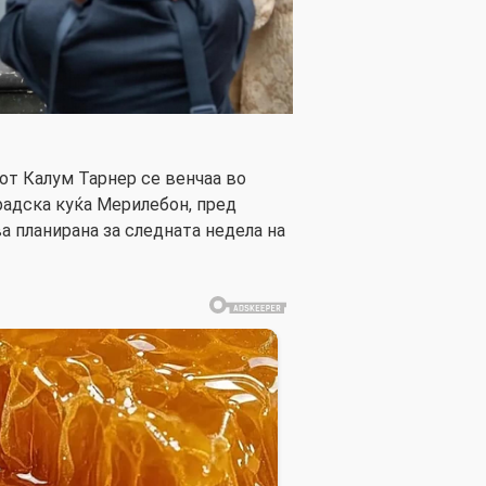
рот Калум Тарнер се венчаа во
радска куќа Мерилебон, пред
а планирана за следната недела на