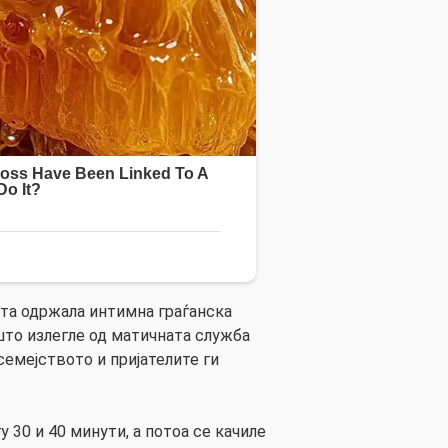
ата одржала интимна граѓанска
што излегле од матичната служба
семејството и пријателите ги
 30 и 40 минути, а потоа се качиле