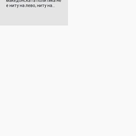
македонската политика не
е ниту на лево, ниту на…