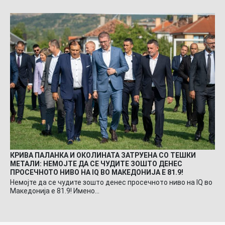
КРИВА ПАЛАНКА И ОКОЛИНАТА ЗАТРУЕНА СО ТЕШКИ
МЕТАЛИ: НЕМОЈТЕ ДА СЕ ЧУДИТЕ ЗОШТО ДЕНЕС
ПРОСЕЧНОТО НИВО НА IQ ВО МАКЕДОНИЈА Е 81.9!
Немојте да се чудите зошто денес просечното ниво на IQ во
Македонија е 81.9! Имено…