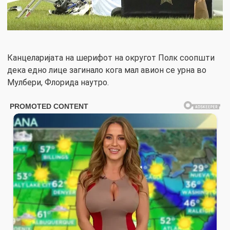
Канцеларијата на шерифот на округот Полк соопшти
дека едно лице загинало кога мал авион се урна во
Мулбери, Флорида наутро.