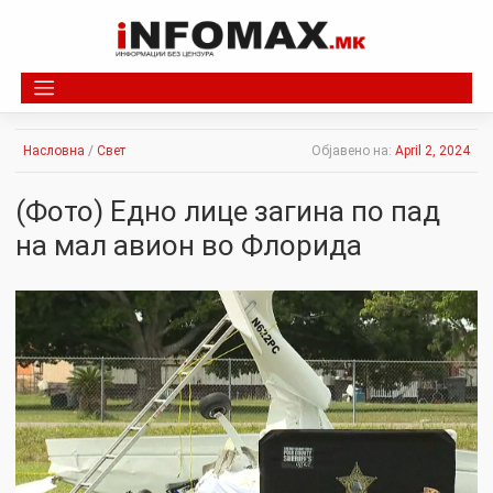
Skip
to
content
Насловна
/
Свет
Објавено на:
April 2, 2024
(Фото) Едно лице загина по пад
на мал авион во Флорида