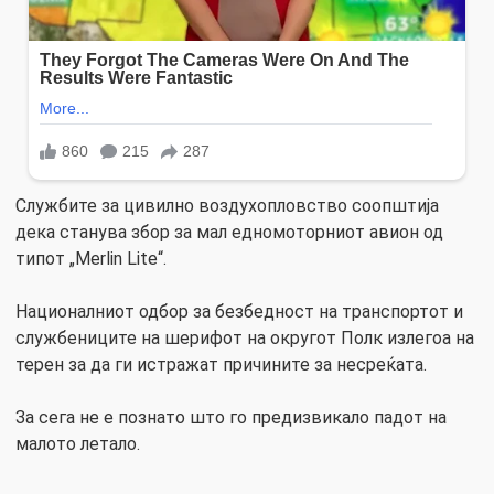
Службите за цивилно воздухопловство соопштија
дека станува збор за мал едномоторниот авион од
типот „Merlin Lite“.
Националниот одбор за безбедност на транспортот и
службениците на шерифот на округот Полк излегоа на
терен за да ги истражат причините за несреќата.
За сега не е познато што го предизвикало падот на
малото летало.