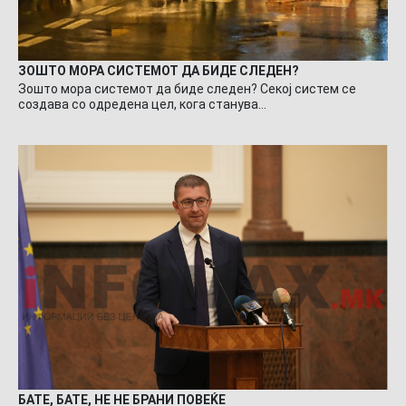
ЗОШТО МОРА СИСТЕМОТ ДА БИДЕ СЛЕДЕН?
Зошто мора системот да биде следен? Секој систем се
создава со одредена цел, кога станува…
БАТЕ, БАТЕ, НЕ НЕ БРАНИ ПОВЕЌЕ