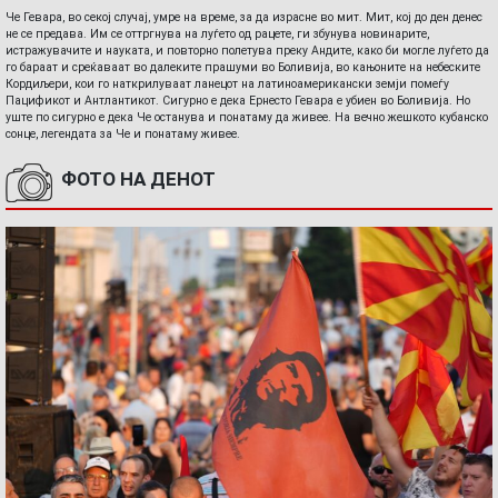
Че Гевара, во секој случај, умре на време, за да израсне во мит. Мит, кој до ден денес
не се предава. Им се оттргнува на луѓето од рацете, ги збунува новинарите,
истражувачите и науката, и повторно полетува преку Андите, како би могле луѓето да
го бараат и среќаваат во далеките прашуми во Боливија, во кањоните на небеските
Кордиљери, кои го наткрилуваат ланецот на латиноамерикански земји помеѓу
Пацификот и Антлантикот. Сигурно е дека Ернесто Гевара е убиен во Боливија. Но
уште по сигурно е дека Че останува и понатаму да живее. На вечно жешкото кубанско
сонце, легендата за Че и понатаму живее.
ФОТО НА ДЕНОТ