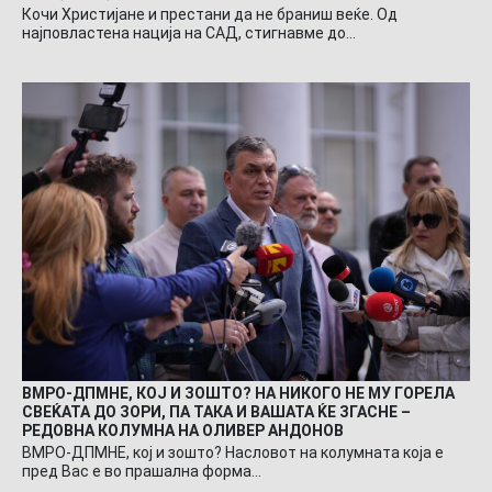
Кочи Христијане и престани да не браниш веќе. Од
најповластена нација на САД, стигнавме до…
ВМРО-ДПМНЕ, КОЈ И ЗОШТО? НА НИКОГО НЕ МУ ГОРЕЛА
СВЕЌАТА ДО ЗОРИ, ПА ТАКА И ВАШАТА ЌЕ ЗГАСНЕ –
РЕДОВНА КОЛУМНА НА ОЛИВЕР АНДОНОВ
ВМРО-ДПМНЕ, кој и зошто? Насловот на колумната која е
пред Вас е во прашална форма…