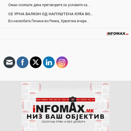
Оман соопшти дека преговорите за условите за…
СЕ УРНА БАЛКОН ОД НАПУШТЕНА КУЌА ВО…
Во населбата Печине во Риека, Хрватска вчера…