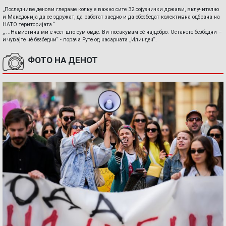
„Последниве денови гледаме колку е важно сите 32 сојузнички држави, вклучително
и Македонија да се здружат, да работат заедно и да обезбедат колективна одбрана на
НАТО територијата.“
„ ...Навистина ми е чест што сум овде. Ви посакувам сè најдобро. Останете безбедни –
и чувајте нè безбедни“ - порача Руте од касарната „Илинден“.
ФОТО НА ДЕНОТ