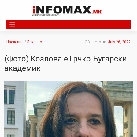
Skip
to
content
Насловна
/
Локално
Објавено на:
July 26, 2022
(Фото) Козлова е Грчко-Бугарски
академик