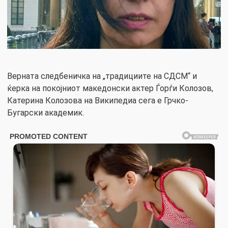
Верната следбеничка на „традициите на СДСМ“ и
ќерка на покојниот македонски актер Ѓорѓи Колозов,
Катерина Колозова на Википедиа сега е Грчко-
Бугарски академик.