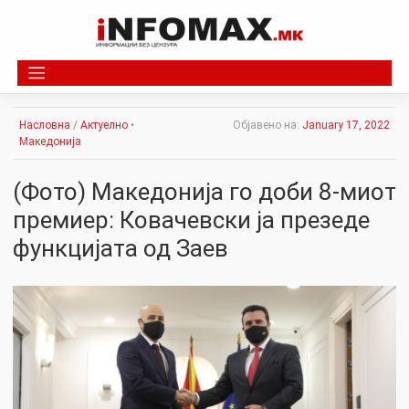
Skip
to
content
Насловна
/
Актуелно
•
Објавено на:
January 17, 2022
Македонија
(Фото) Македонија го доби 8-миот
премиер: Ковачевски ја презеде
функцијата од Заев