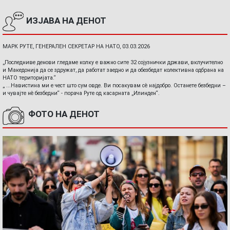
ИЗЈАВА НА ДЕНОТ
МАРК РУТЕ, ГЕНЕРАЛЕН СЕКРЕТАР НА НАТО, 03.03.2026
„Последниве денови гледаме колку е важно сите 32 сојузнички држави, вклучително
и Македонија да се здружат, да работат заедно и да обезбедат колективна одбрана на
НАТО територијата.“
„ ...Навистина ми е чест што сум овде. Ви посакувам сè најдобро. Останете безбедни –
и чувајте нè безбедни“ - порача Руте од касарната „Илинден“.
ФОТО НА ДЕНОТ