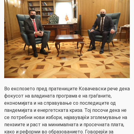
Во експозето пред пратениците Ковачевски рече дека
фокусот на владината програма е на граѓаните,
економијата и на справување со последиците од
пандемијата и енергетската криза. Тој посочи дека не
се потребни нови избори, најавувајќи зголемување на
пензиите и раст на минималната и просечната плата,
како и реформи во образованието. Говорејќи за