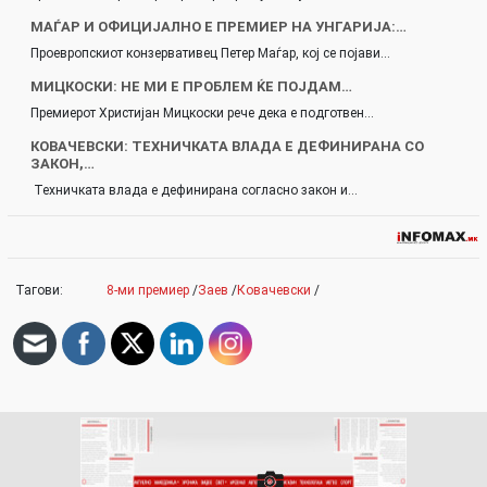
МАЃАР И ОФИЦИЈАЛНО Е ПРЕМИЕР НА УНГАРИЈА:…
Проевропскиот конзервативец Петер Маѓар, кој се појави…
МИЦКОСКИ: НЕ МИ Е ПРОБЛЕМ ЌЕ ПОЈДАМ…
Премиерот Христијан Мицкоски рече дека е подготвен…
КОВАЧЕВСКИ: ТЕХНИЧКАТА ВЛАДА Е ДЕФИНИРАНА СО
ЗАКОН,…
Техничката влада е дефинирана согласно закон и…
Тагови:
8-ми премиер
/
Заев
/
Ковачевски
/