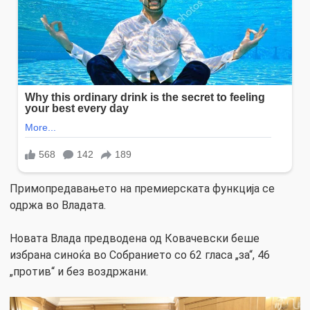
Примопредавањето на премиерската функција се
одржа во Владата.
Новата Влада предводена од Ковачевски беше
избрана синоќа во Собранието со 62 гласа „за“, 46
„против“ и без воздржани.