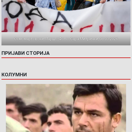
Осмомартовски Марш / Фото: Сара Митрички, 08.03.2026
ПРИЈАВИ СТОРИЈА
КОЛУМНИ