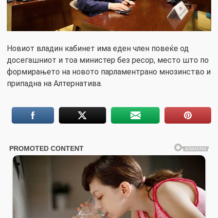
Новиот владин кабинет има еден член повеќе од
досегашниот и тоа министер без ресор, место што по
формирањето на новото парламентрано мнозинство и
припадна на Алтернатива.