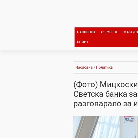
Skip
to
content
НАСЛОВНА
АКТУЕЛНО
МАКЕДО
СПОРТ
Насловна
/
Политика
(Фото) Мицкоски 
Светска банка за
разговарало за 