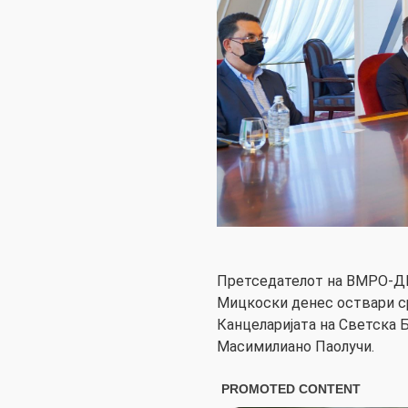
Претседателот на ВМРО-ДП
Мицкоски денес оствари с
Канцеларијата на Светска Б
Масимилиано Паолучи.