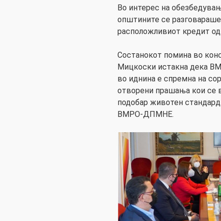
Во интерес на обезбедувањ
општините се разговараше 
расположливиот кредит од 
Состанокот помина во кон
Мицкоски истакна дека ВМ
во иднина е спремна на сор
отворени прашања кои се 
подобар животен стандард 
ВМРО-ДПМНЕ.