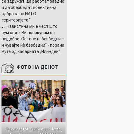
се здружат, да работат заедно
и да обезбедат колективна
одбрана на НАТО
територијата.“
„ ...Навистина ми е чест што
сум овде. Ви посакувам сè
најдобро. Останете безбедни –
и чувајте нè безбедни“ - порача
Руте од касарната „Илинден“.
ФОТО НА ДЕНОТ
Осмомартовски Марш / Фото: