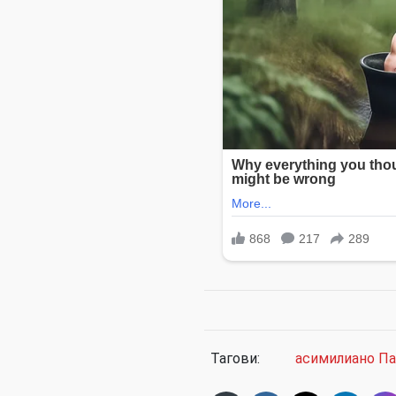
Тагови:
асимилиано Па