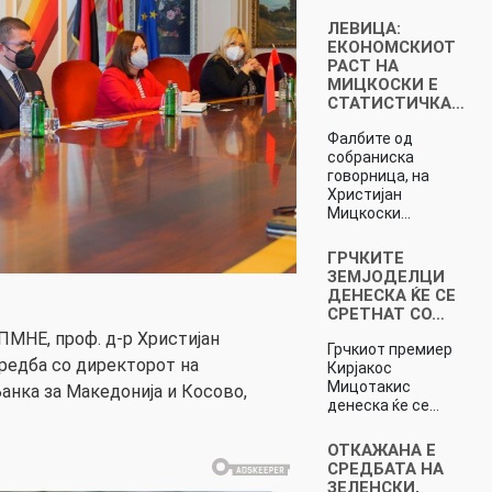
ЛЕВИЦА:
ЕКОНОМСКИОТ
РАСТ НА
МИЦКОСКИ Е
СТАТИСТИЧКА…
Фалбите од
собраниска
говорница, на
Христијан
Мицкоски…
ГРЧКИТЕ
ЗЕМЈОДЕЛЦИ
ДЕНЕСКА ЌЕ СЕ
СРЕТНАТ СО…
МНЕ, проф. д-р Христијан
Грчкиот премиер
редба со директорот на
Кирјакос
Мицотакис
анка за Македонија и Косово,
денеска ќе се…
ОТКАЖАНА Е
СРЕДБАТА НА
ЗЕЛЕНСКИ,