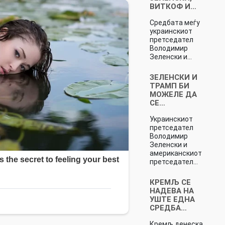
ВИТКОФ И…
Средбата меѓу
украинскиот
претседател
Володимир
Зеленски и…
ЗЕЛЕНСКИ И
ТРАМП БИ
МОЖЕЛЕ ДА
СЕ…
Украинскиот
претседател
Володимир
Зеленски и
американскиот
претседател…
КРЕМЉ СЕ
НАДЕВА НА
УШТЕ ЕДНА
СРЕДБА…
Кремљ денеска