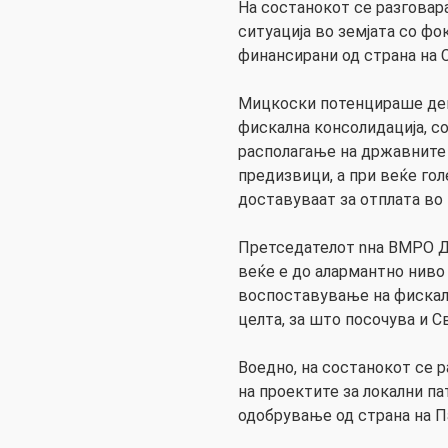
На состанокот се разговар
ситуација во земјата со фо
финансирани од страна на 
Мицкоски потенцираше дека
фискална консолидација, с
располагање на државните 
предизвици, а при веќе го
доставуваат за отплата во
Претседателот nна ВМРО 
веќе е до алармантно ниво 
воспоставување на фискал
целта, за што посочува и С
Воедно, на состанокот се 
на проектите за локални па
одобрување од страна на П