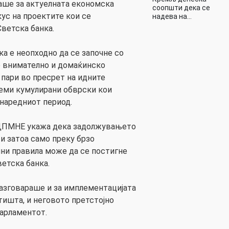
аше за актуелната економска
соопшти дека се
кус на проектите кои се
надева на…
Светска банка.
 е неопходно да се започне со
о внимателно и домаќинско
пари во пресрет на идните
леми кумулирани обврски кои
 наредниот период.
ДПМНЕ укажа дека задолжувањето
и затоа само преку брзо
ни правила може да се постигне
ветска банка.
разговараше и за имплементацијата
тишта, и неговото претстојно
арламентот.