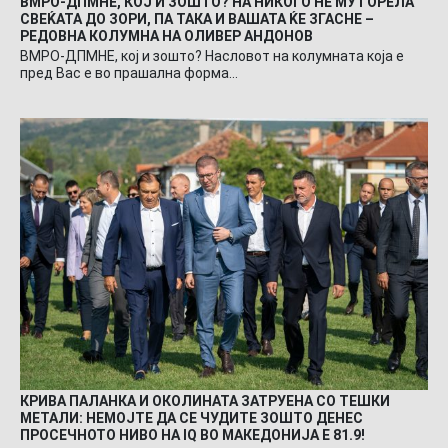
ВМРО-ДПМНЕ, КОЈ И ЗОШТО? НА НИКОГО НЕ МУ ГОРЕЛА
СВЕЌАТА ДО ЗОРИ, ПА ТАКА И ВАШАТА ЌЕ ЗГАСНЕ –
РЕДОВНА КОЛУМНА НА ОЛИВЕР АНДОНОВ
ВМРО-ДПМНЕ, кој и зошто? Насловот на колумната која е
пред Вас е во прашална форма…
КРИВА ПАЛАНКА И ОКОЛИНАТА ЗАТРУЕНА СО ТЕШКИ
МЕТАЛИ: НЕМОЈТЕ ДА СЕ ЧУДИТЕ ЗОШТО ДЕНЕС
ПРОСЕЧНОТО НИВО НА IQ ВО МАКЕДОНИЈА Е 81.9!