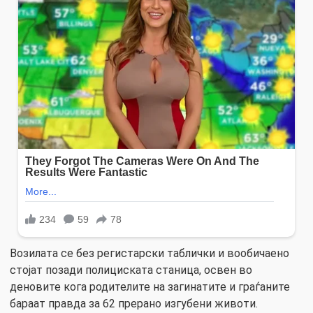
Возилата се без регистарски таблички и вообичаено
стојат позади полициската станица, освен во
деновите кога родителите на загинатите и граѓаните
бараат правда за 62 прерано изгубени животи.