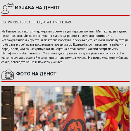
ИЗЈАВА НА ДЕНОТ
СОТИР КОСТОВ ЗА ЛЕГЕНДАТА НА ЧЕ ГЕВАРА
Че Гевара, во секој случај, умре на време, за да израсне во мит. Мит, кој до ден денес
не се предава. Им се оттргнува на луѓето од рацете, ги збунува новинарите,
истражувачите и науката, и повторно полетува преку Андите, како би могле луѓето да
го бараат и среќаваат во далеките прашуми во Боливија, во кањоните на небеските
Кордиљери, кои го наткрилуваат ланецот на латиноамерикански земји помеѓу
Пацификот и Антлантикот. Сигурно е дека Ернесто Гевара е убиен во Боливија. Но
уште по сигурно е дека Че останува и понатаму да живее. На вечно жешкото кубанско
сонце, легендата за Че и понатаму живее.
ФОТО НА ДЕНОТ