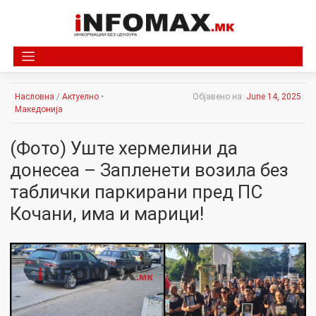
Skip
to
content
Насловна
/
Актуелно
•
Објавено на:
June 14, 2025
Македонија
(Фото) Уште хермелини да
донесеа – Запленети возила без
таблички паркирани пред ПС
Кочани, има и марици!