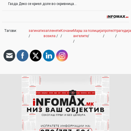
Газда Деко се криел доле во скривница…
Тагови:
загинати
запленети
Кочани
Марш за
полиција
протест
трагедија
/
возила
/
/
ангелите
/
/
/
/