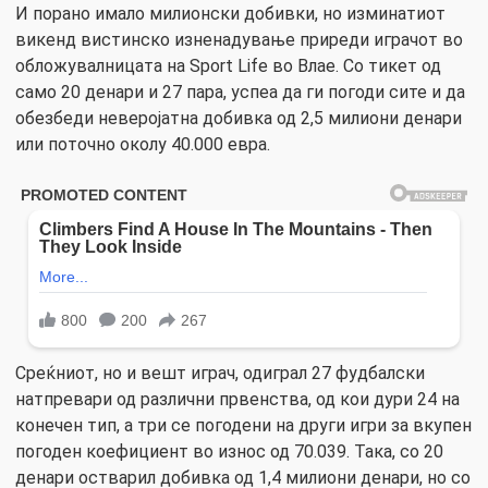
И порано имало милионски добивки, но изминатиот
викенд вистинско изненадување приреди играчот во
обложувалницата на Sport Life во Влае. Со тикет од
само 20 денари и 27 пара, успеа да ги погоди сите и да
обезбеди неверојатна добивка од 2,5 милиони денари
или поточно околу 40.000 евра.
Среќниот, но и вешт играч, одиграл 27 фудбалски
натпревари од различни првенства, од кои дури 24 на
конечен тип, а три се погодени на други игри за вкупен
погоден коефициент во износ од 70.039. Така, со 20
денари остварил добивка од 1,4 милиони денари, но со