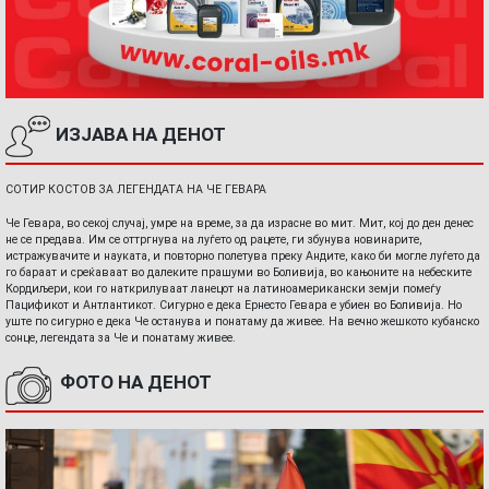
ИЗЈАВА НА ДЕНОТ
СОТИР КОСТОВ ЗА ЛЕГЕНДАТА НА ЧЕ ГЕВАРА
Че Гевара, во секој случај, умре на време, за да израсне во мит. Мит, кој до ден денес
не се предава. Им се оттргнува на луѓето од рацете, ги збунува новинарите,
истражувачите и науката, и повторно полетува преку Андите, како би могле луѓето да
го бараат и среќаваат во далеките прашуми во Боливија, во кањоните на небеските
Кордиљери, кои го наткрилуваат ланецот на латиноамерикански земји помеѓу
Пацификот и Антлантикот. Сигурно е дека Ернесто Гевара е убиен во Боливија. Но
уште по сигурно е дека Че останува и понатаму да живее. На вечно жешкото кубанско
сонце, легендата за Че и понатаму живее.
ФОТО НА ДЕНОТ