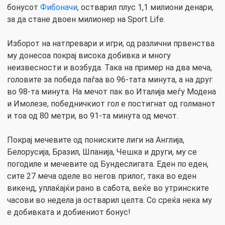
бонусот
Фибоначи
, остварил плус 1,1 милиони денари,
за да стане двоен милионер на Sport Life.
Изборот на натпревари и игри, од различни првенства
му донесоа покрај висока добивка и многу
неизвесности и возбуда. Така на пример на два меча,
головите за победа паѓаа во 96-тата минута, а на друг
во 98-та минута. На мечот пак во Италија меѓу Модена
и Имолезе, победничкиот гол е постигнат од голманот
и тоа од 80 метри, во 91-та минута од мечот.
Покрај мечевите од пониските лиги на Англија,
Белорусија, Бразил, Шпанија, Чешка и други, му се
погодиле и мечевите од Бундеслигата. Еден по еден,
сите 27 меча оделе во негов прилог, така во еден
викенд, уплаќајќи рано в сабота, веќе во утринските
часови во недела ја остварил целта. Со среќа нека му
е добивката и добиениот бонус!