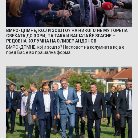
ВМРО-ДПМНЕ, КОЈ И ЗОШТО? НА НИКОГО НЕ МУ ГОРЕЛА
СВЕЌАТА ДО ЗОРИ, ПА ТАКА И ВАШАТА ЌЕ ЗГАСНЕ –
РЕДОВНА КОЛУМНА НА ОЛИВЕР АНДОНОВ
ВМРО-ДПМНЕ, кој и зошто? Насловот на колумната која е
пред Вас е во прашална форма…