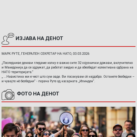
ИЗЈАВА НА ДЕНОТ
МАРК РУТЕ, ГЕНЕРАЛЕН СЕКРЕТАР НА НАТО, 03.03.2026
„Последниве денови гледаме колку е важно сите 32 сојузнички држави, вклучително
и Македонија да се здружат, да работат заедно и да обезбедат колективна одбрана на
НАТО територијата.“
„ ...Навистина ми е чест што сум овде. Ви посакувам сè најдобро. Останете безбедни –
и чувајте нè безбедни“ - порача Руте од касарната „Илинден“.
ФОТО НА ДЕНОТ