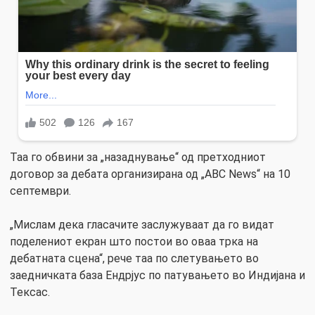
Таа го обвини за „назаднување“ од претходниот
договор за дебата организирана од „ABC News“ на 10
септември.
„Мислам дека гласачите заслужуваат да го видат
поделениот екран што постои во оваа трка на
дебатната сцена“, рече таа по слетувањето во
заедничката база Ендрјус по патувањето во Индијана и
Тексас.