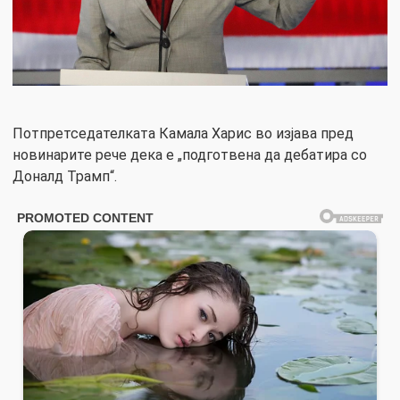
Потпретседателката Камала Харис во изјава пред
новинарите рече дека е „подготвена да дебатира со
Доналд Трамп“.