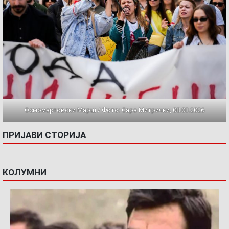
Осмомартовски Марш / Фото: Сара Митрички, 08.03.2026
ПРИЈАВИ СТОРИЈА
КОЛУМНИ