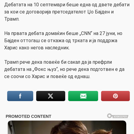
Дебатата на 10 септември беше една од двете дебати
за кои се договорија претседателот Џо Бајден и
Трамп.
На првата дебата домаќин беше „CNN“ на 27 јуни, но
Бајден оттогаш се откажа од трката и ја поддржа
Харис како негов наследник.
Трамп рече дека повеќе би сакал да ја префрли
дебатата на „Фокс њуз“, но рече дека подготвен е да
се соочи со Харис и повеќе од еднаш.