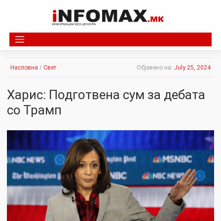
Skip
to
content
Насловна
/
Свет
Објавено на:
July 25, 2024
Харис: Подготвена сум за дебата
со Трамп