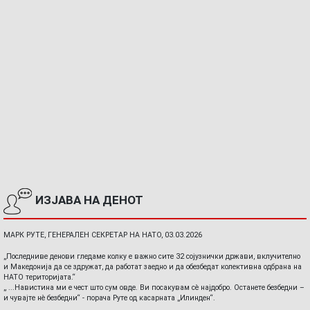
ИЗЈАВА НА ДЕНОТ
МАРК РУТЕ, ГЕНЕРАЛЕН СЕКРЕТАР НА НАТО, 03.03.2026
„Последниве денови гледаме колку е важно сите 32 сојузнички држави, вклучително
и Македонија да се здружат, да работат заедно и да обезбедат колективна одбрана на
НАТО територијата.“
„ ...Навистина ми е чест што сум овде. Ви посакувам сè најдобро. Останете безбедни –
и чувајте нè безбедни“ - порача Руте од касарната „Илинден“.