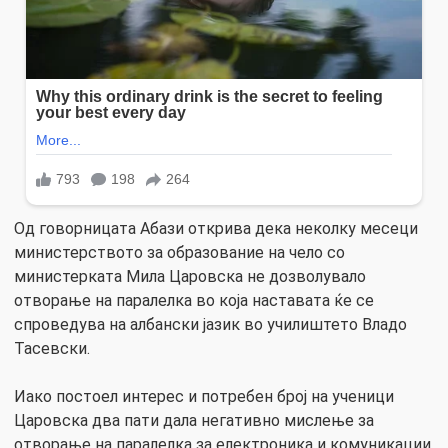
Од говорницата Абази открива дека неколку месеци
министерството за образование на чело со
министерката Мила Царовска не дозволувало
отворање на паралелка во која наставата ќе се
спроведува на албански јазик во училиштето Владо
Тасевски.
Иако постоел интерес и потребен број на ученици
Царовска два пати дала негативно мислење за
отворање на паралелка за електроника и комуникации