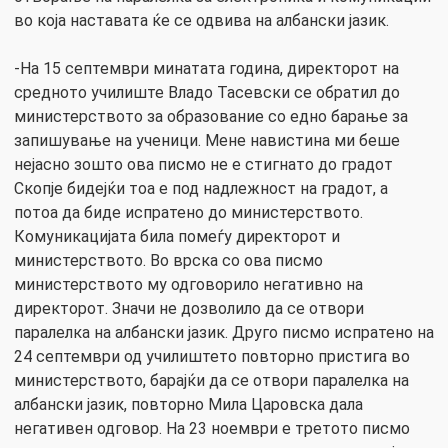
во која наставата ќе се одвива на албански јазик.
-На 15 септември минатата година, директорот на
средното училиште Владо Тасевски се обратил до
министерството за образование со едно барање за
запишување на ученици. Мене навистина ми беше
нејасно зошто ова писмо не е стигнато до градот
Скопје бидејќи тоа е под надлежност на градот, а
потоа да биде испратено до министерството.
Комуникацијата била помеѓу директорот и
министерството. Во врска со ова писмо
министерството му одговорило негативно на
директорот. Значи не дозволило да се отвори
паралелка на албански јазик. Друго писмо испратено на
24 септември од училиштето повторно пристига во
министерството, барајќи да се отвори паралелка на
албански јазик, повторно Мила Царовска дала
негативен одговор. На 23 ноември е третото писмо