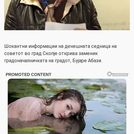
Шокантни информации на денешната седница на
советот во град Скопје открива заменик
градоначалничката на градот, Бујаре Абази.