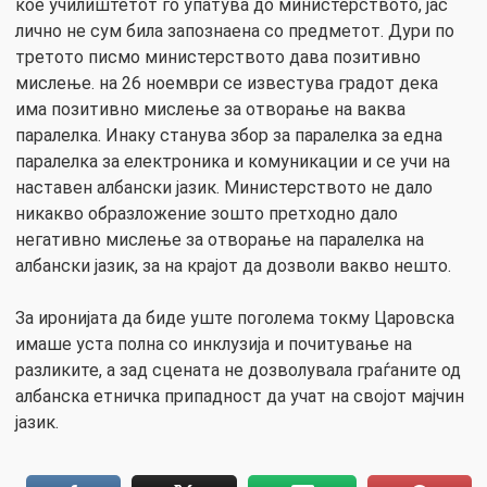
кое училиштетот го упатува до министерството, јас
лично не сум била запознаена со предметот. Дури по
третото писмо министерството дава позитивно
мислење. на 26 ноември се известува градот дека
има позитивно мислење за отворање на ваква
паралелка. Инаку станува збор за паралелка за една
паралелка за електроника и комуникации и се учи на
наставен албански јазик. Министерството не дало
никакво образложение зошто претходно дало
негативно мислење за отворање на паралелка на
албански јазик, за на крајот да дозволи вакво нешто.
За иронијата да биде уште поголема токму Царовска
имаше уста полна со инклузија и почитување на
разликите, а зад сцената не дозволувала граѓаните од
албанска етничка припадност да учат на својот мајчин
јазик.