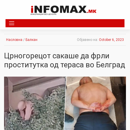
Skip
to
content
Насловна
/
Балкан
Објавено на:
October 6, 2023
Црногорецот сакаше да фрли
проститутка од тераса во Белград