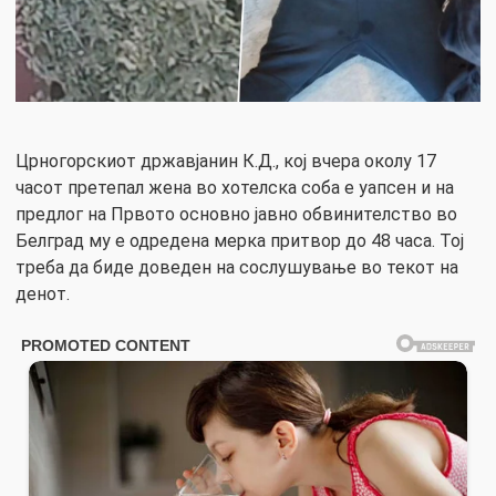
Црногорскиот државјанин К.Д., кој вчера околу 17
часот претепал жена во хотелска соба е уапсен и на
предлог на Првото основно јавно обвинителство во
Белград му е одредена мерка притвор до 48 часа. Тој
треба да биде доведен на сослушување во текот на
денот.