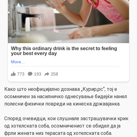
Како што неофицијално дознава „Курир,рс“, тој е
осомничен за насилничко однесување бидејќи нанел
полесни физички повреди на кинеска државјанка.
Според очевидци, кои слушнале застрашувачки крик
од хотелската соба, осомничениот се обидел да ја
фрли жената низ терасата од хотелската соба.