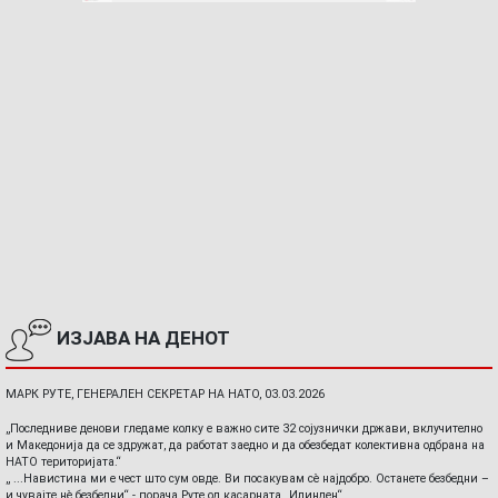
ИЗЈАВА НА ДЕНОТ
МАРК РУТЕ, ГЕНЕРАЛЕН СЕКРЕТАР НА НАТО, 03.03.2026
„Последниве денови гледаме колку е важно сите 32 сојузнички држави, вклучително
и Македонија да се здружат, да работат заедно и да обезбедат колективна одбрана на
НАТО територијата.“
„ ...Навистина ми е чест што сум овде. Ви посакувам сè најдобро. Останете безбедни –
и чувајте нè безбедни“ - порача Руте од касарната „Илинден“.