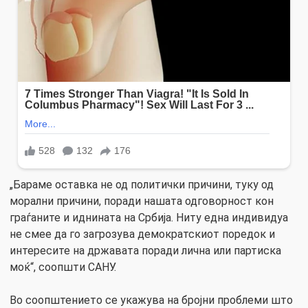
„Бараме оставка не од политички причини, туку од
морални причини, поради нашата одговорност кон
граѓаните и иднината на Србија. Ниту една индивидуа
не смее да го загрозува демократскиот поредок и
интересите на државата поради лична или партиска
моќ“, соопшти САНУ.
Во соопштението се укажува на бројни проблеми што