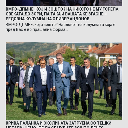
ВМРО-ДПМНЕ, КОЈ И ЗОШТО? НА НИКОГО НЕ МУ ГОРЕЛА
СВЕЌАТА ДО ЗОРИ, ПА ТАКА И ВАШАТА ЌЕ ЗГАСНЕ –
РЕДОВНА КОЛУМНА НА ОЛИВЕР АНДОНОВ
ВМРО-ДПМНЕ, кој и зошто? Насловот на колумната која е
пред Вас е во прашална форма…
КРИВА ПАЛАНКА И ОКОЛИНАТА ЗАТРУЕНА СО ТЕШКИ