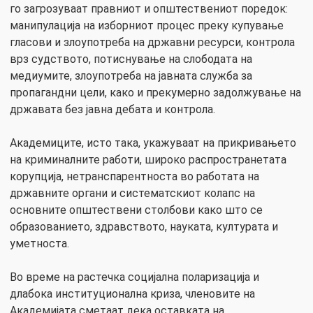
го загрозуваат правниот и општествениот поредок:
манипулација на изборниот процес преку купување
гласови и злоупотреба на државни ресурси, контрола
врз судството, потиснување на слободата на
медиумите, злоупотреба на јавната служба за
пропагандни цели, како и прекумерно задолжување на
државата без јавна дебата и контрола.
Академиците, исто така, укажуваат на прикривањето
на криминалните работи, широко распространетата
корупција, нетранспарентноста во работата на
државните органи и систематскиот колапс на
основните општествени столбови како што се
образованието, здравството, науката, културата и
уметноста.
Во време на растечка социјална поларизација и
длабока институционална криза, членовите на
Академијата сметаат дека оставката на