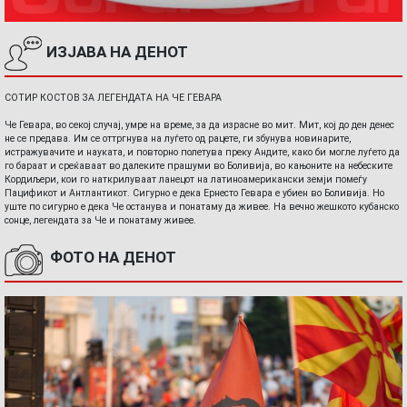
ИЗЈАВА НА ДЕНОТ
СОТИР КОСТОВ ЗА ЛЕГЕНДАТА НА ЧЕ ГЕВАРА
Че Гевара, во секој случај, умре на време, за да израсне во мит. Мит, кој до ден денес
не се предава. Им се оттргнува на луѓето од рацете, ги збунува новинарите,
истражувачите и науката, и повторно полетува преку Андите, како би могле луѓето да
го бараат и среќаваат во далеките прашуми во Боливија, во кањоните на небеските
Кордиљери, кои го наткрилуваат ланецот на латиноамерикански земји помеѓу
Пацификот и Антлантикот. Сигурно е дека Ернесто Гевара е убиен во Боливија. Но
уште по сигурно е дека Че останува и понатаму да живее. На вечно жешкото кубанско
сонце, легендата за Че и понатаму живее.
ФОТО НА ДЕНОТ