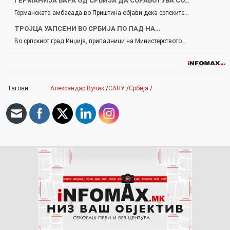
ГЕРМАНИЈА БАРА ОД СРБИЈА ДА СОРАБОТУВА СО…
Германската амбасада во Приштина објави дека српските…
ТРОЈЦА УАПСЕНИ ВО СРБИЈА ПО ПАД НА…
Во српскиот град Инџија, припадници на Министерството…
Тагови:
Александар Вучиќ
/
САНУ
/
Србија
/