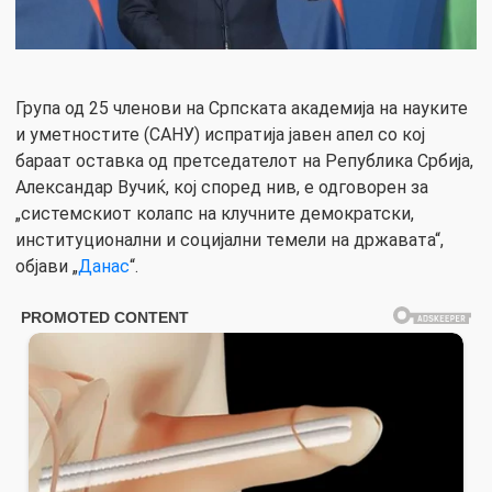
Група од 25 членови на Српската академија на науките
и уметностите (САНУ) испратија јавен апел со кој
бараат оставка од претседателот на Република Србија,
Александар Вучиќ, кој според нив, е одговорен за
„системскиот колапс на клучните демократски,
институционални и социјални темели на државата“,
објави „
Данас
“.