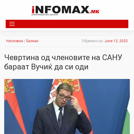
Skip
to
content
Насловна
/
Балкан
Објавено на:
June 13, 2025
Чевртина од членовите на САНУ
бараат Вучиќ да си оди