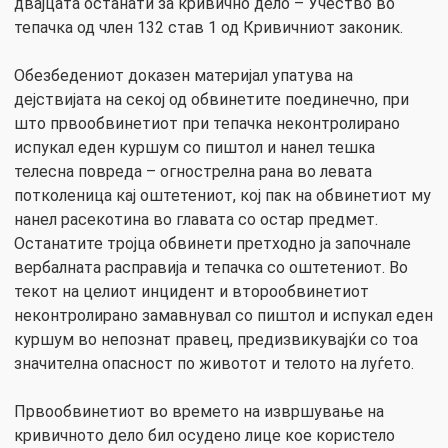
двајцата останати за кривично дело – Учество во
тепачка од член 132 став 1 од Кривичниот законик.
Обезбедениот доказен материјал упатува на
дејствијата на секој од обвинетите поединечно, при
што првообвинетиот при тепачка неконтролирано
испукал еден куршум со пиштол и нанел тешка
телесна повреда – огнострелна рана во левата
потколеница кај оштетениот, кој пак на обвинетиот му
нанел расекотина во главата со остар предмет.
Останатите тројца обвинети претходно ја започнале
вербалната расправија и тепачка со оштетениот. Во
текот на целиот инцидент и второобвинетиот
неконтролирано замавнувал со пиштол и испукал еден
куршум во непознат правец, предизвикувајќи со тоа
значителна опасност по животот и телото на луѓето.
Првообвинетиот во времето на извршување на
кривичното дело бил осудено лице кое користело