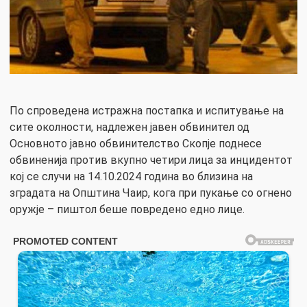
По спроведена истражна постапка и испитување на
сите околности, надлежен јавен обвинител од
Основното јавно обвинителство Скопје поднесе
обвиненија против вкупно четири лица за инцидентот
кој се случи на 14.10.2024 година во близина на
зградата на Општина Чаир, кога при пукање со огнено
оружје – пиштол беше повредено едно лице.