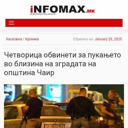
Skip
to
content
Насловна
/
Хроника
Објавено на:
January 20, 2025
Четворица обвинети за пукањето
во близина на зградата на
општина Чаир