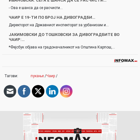
ИВАНОВСКА: СЕГА Е ШАНСА ДА СЕ РАСЧИСТИ…
- Ова е шанса да се расчисти…
ЧАИР Е 19-ТИ ПО БРОЈ НА ДИВОГРАДБИ…
Директорот на Државниот инспекторат за урбанизам и…
ЈАКИМОВСКИ ДО ТОШКОВСКИ ЗА ДИВОГРАДБИТЕ ВО
ЧАИР:…
*Фејсбук објава на градоначалникот на Општина Карпош,…
Тагови:
пукање
/
Чаир
/