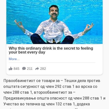
Првообвинетиот се товари за – Тешки дела против
општата сигурност од член 292 став 1 во врска со
член 288 став 1, второобвинетиот за –
Предизвикување општа опасност од член 288 став 1 и
Учество во тепачка од член 132 став 1, додека