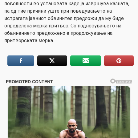
поволности во установата каде ја извршува казната,
па од тие причини уште при поведувањето на
истрагата јавниот обвинител предложи да му биде
определена мерка притвор. Со поднесувањето на
обвинението предложено е продолжување на
притворската мерка.