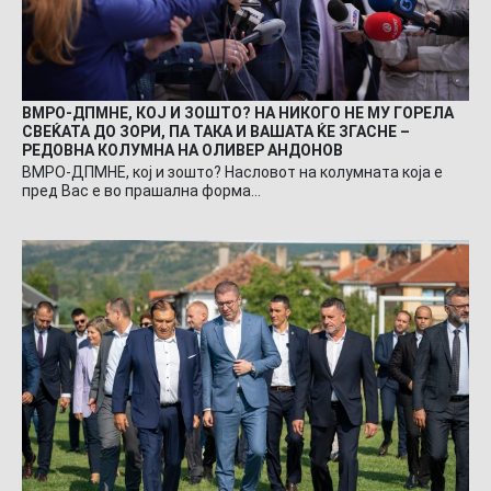
ВМРО-ДПМНЕ, КОЈ И ЗОШТО? НА НИКОГО НЕ МУ ГОРЕЛА
СВЕЌАТА ДО ЗОРИ, ПА ТАКА И ВАШАТА ЌЕ ЗГАСНЕ –
РЕДОВНА КОЛУМНА НА ОЛИВЕР АНДОНОВ
ВМРО-ДПМНЕ, кој и зошто? Насловот на колумната која е
пред Вас е во прашална форма…