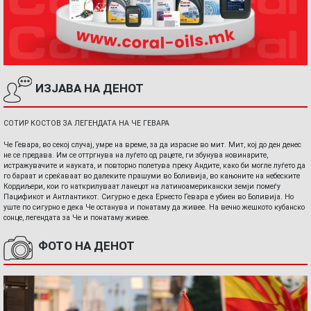
ИЗЈАВА НА ДЕНОТ
СОТИР КОСТОВ ЗА ЛЕГЕНДАТА НА ЧЕ ГЕВАРА
Че Гевара, во секој случај, умре на време, за да израсне во мит. Мит, кој до ден денес
не се предава. Им се оттргнува на луѓето од рацете, ги збунува новинарите,
истражувачите и науката, и повторно полетува преку Андите, како би могле луѓето да
го бараат и среќаваат во далеките прашуми во Боливија, во кањоните на небеските
Кордиљери, кои го наткрилуваат ланецот на латиноамерикански земји помеѓу
Пацификот и Антлантикот. Сигурно е дека Ернесто Гевара е убиен во Боливија. Но
уште по сигурно е дека Че останува и понатаму да живее. На вечно жешкото кубанско
сонце, легендата за Че и понатаму живее.
ФОТО НА ДЕНОТ