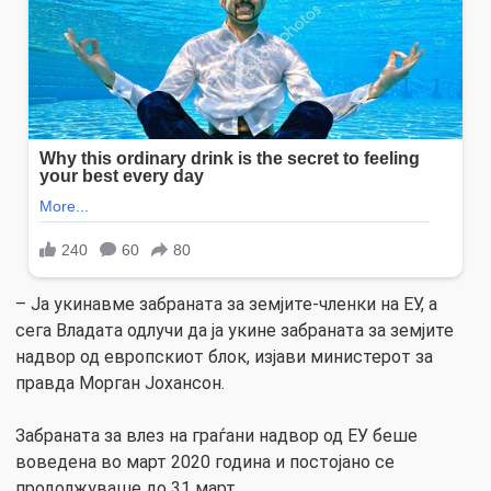
– Ја укинавме забраната за земјите-членки на ЕУ, а
сега Владата одлучи да ја укине забраната за земјите
надвор од европскиот блок, изјави министерот за
правда Морган Јохансон.
Забраната за влез на граѓани надвор од ЕУ беше
воведена во март 2020 година и постојано се
продолжуваше до 31 март.