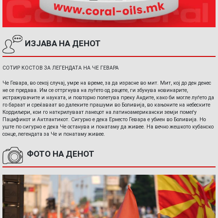
ИЗЈАВА НА ДЕНОТ
СОТИР КОСТОВ ЗА ЛЕГЕНДАТА НА ЧЕ ГЕВАРА
Че Гевара, во секој случај, умре на време, за да израсне во мит. Мит, кој до ден денес
не се предава. Им се оттргнува на луѓето од рацете, ги збунува новинарите,
истражувачите и науката, и повторно полетува преку Андите, како би могле луѓето да
го бараат и среќаваат во далеките прашуми во Боливија, во кањоните на небеските
Кордиљери, кои го наткрилуваат ланецот на латиноамерикански земји помеѓу
Пацификот и Антлантикот. Сигурно е дека Ернесто Гевара е убиен во Боливија. Но
уште по сигурно е дека Че останува и понатаму да живее. На вечно жешкото кубанско
сонце, легендата за Че и понатаму живее.
ФОТО НА ДЕНОТ