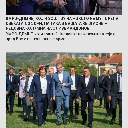
ВМРО-ДПМНЕ, КОЈ И ЗОШТО? НА НИКОГО НЕ МУ ГОРЕЛА
СВЕЌАТА ДО ЗОРИ, ПА ТАКА И ВАШАТА ЌЕ ЗГАСНЕ –
РЕДОВНА КОЛУМНА НА ОЛИВЕР АНДОНОВ
ВМРО-ДПМНЕ, кој и зошто? Насловот на колумната која е
пред Вас е во прашална форма…