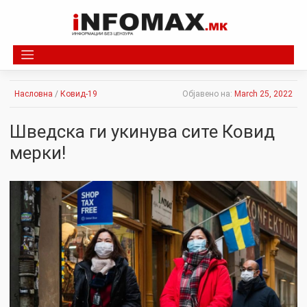
Skip
to
content
Насловна
/
Ковид-19
Објавено на:
March 25, 2022
Шведска ги укинува сите Ковид
мерки!