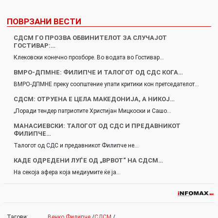
ПОВРЗАНИ ВЕСТИ
СДСМ ГО ПРОЗВА ОБВИНИТЕЛОТ ЗА СЛУЧАЈОТ
ГОСТИВАР:…
Клековски конечно прозборе. Во водата во Гостивар…
ВМРО-ДПМНЕ: ФИЛИПЧЕ И ТАЛОГОТ ОД СДС КОГА…
ВМРО-ДПМНЕ преку соопштение упати критики кон претседателот…
СДСМ: ОТРУЕНА Е ЦЕЛА МАКЕДОНИЈА, А НИКОЈ…
„Поради тендер патриотите Христијан Мицкоски и Сашо…
МАНАСИЕВСКИ: ТАЛОГОТ ОД СДС И ПРЕДАВНИКОТ
ФИЛИПЧЕ…
Талогот од СДС и предавникот Филипче не…
КАДЕ ОДРЕДЕНИ ЛУЃЕ ОД „ВРВОТ“ НА СДСМ…
На секоја афера која медиумите ќе ја…
Тагови:
Венко Филипче
/
СДСМ
/