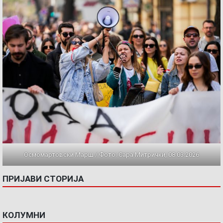
Осмомартовски Марш / Фото: Сара Митрички, 08.03.2026
ПРИЈАВИ СТОРИЈА
КОЛУМНИ