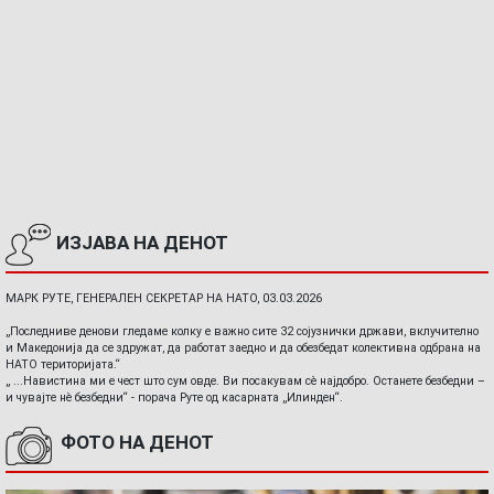
ИЗЈАВА НА ДЕНОТ
МАРК РУТЕ, ГЕНЕРАЛЕН СЕКРЕТАР НА НАТО, 03.03.2026
„Последниве денови гледаме колку е важно сите 32 сојузнички држави, вклучително
и Македонија да се здружат, да работат заедно и да обезбедат колективна одбрана на
НАТО територијата.“
„ ...Навистина ми е чест што сум овде. Ви посакувам сè најдобро. Останете безбедни –
и чувајте нè безбедни“ - порача Руте од касарната „Илинден“.
ФОТО НА ДЕНОТ