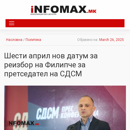
Skip
to
content
Насловна
/
Политика
Објавено на:
March 26, 2025
Шести април нов датум за
реизбор на Филипче за
претседател на СДСМ