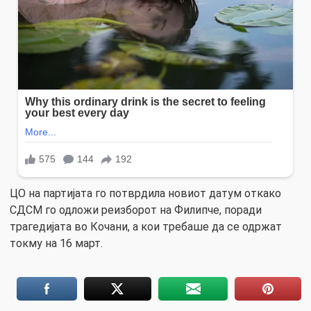
ЦО на партијата го потврдила новиот датум откако
СДСМ го одложи реизборот на Филипче, поради
трагедијата во Кочани, а кои требаше да се одржат
токму на 16 март.