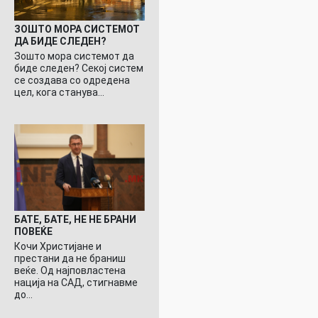
ЗОШТО МОРА СИСТЕМОТ
ДА БИДЕ СЛЕДЕН?
Зошто мора системот да
биде следен? Секој систем
се создава со одредена
цел, кога станува…
БАТЕ, БАТЕ, НЕ НЕ БРАНИ
ПОВЕЌЕ
Кочи Христијане и
престани да не браниш
веќе. Од најповластена
нација на САД, стигнавме
до…