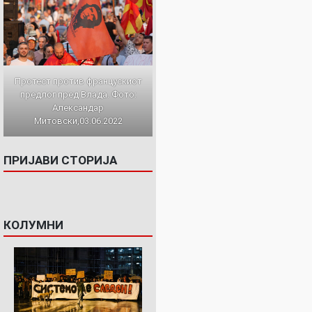
Протест против францускиот
предлог пред Влада. Фото:
Александар
Митовски,03.06.2022
ПРИЈАВИ СТОРИЈА
КОЛУМНИ