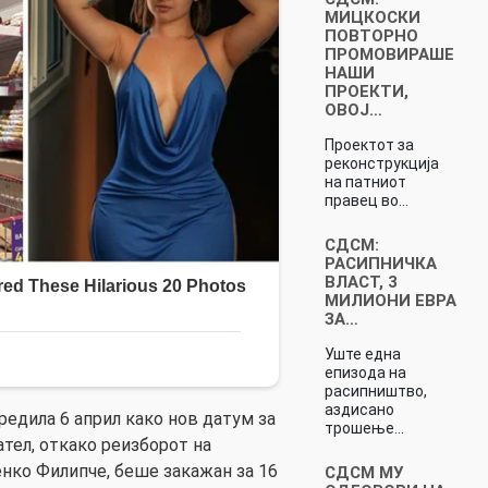
МИЦКОСКИ
ПОВТОРНО
ПРОМОВИРАШЕ
НАШИ
ПРОЕКТИ,
ОВОЈ…
Проектот за
реконструкција
на патниот
правец во…
СДСМ:
РАСИПНИЧКА
ВЛАСТ, 3
МИЛИОНИ ЕВРА
ЗА…
Уште една
епизода на
расипништво,
аздисано
редила 6 април како нов датум за
трошење…
ател, откако реизборот на
нко Филипче, беше закажан за 16
СДСМ МУ