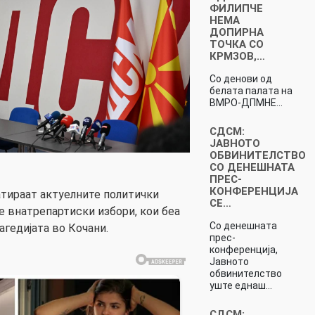
ФИЛИПЧЕ
НЕМА
ДОПИРНА
ТОЧКА СО
КРМЗОВ,…
Со денови од
белата палата на
ВМРО-ДПМНЕ…
СДСМ:
ЈАВНОТО
ОБВИНИТЕЛСТВО
СО ДЕНЕШНАТА
ПРЕС-
КОНФЕРЕНЦИЈА
атираат актуелните политички
СЕ…
е внатрепартиски избори, кои беа
Со денешната
агедијата во Кочани.
прес-
конференција,
Јавното
обвинителство
уште еднаш…
СДСМ: