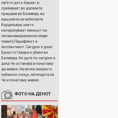
луѓето да го бараат и
среќаваат во далеките
прашуми во Боливија, во
кањоните на небеските
Кордиљери, кои го
наткрилуваат ланецот на
латиноамерикански земји
помеѓу Пацификот и
Антлантикот. Сигурно е дека
Ернесто Гевара е убиен во
Боливија. Но уште по сигурно е
дека Че останува и понатаму
да живее. На вечно жешкото
кубанско сонце, легендата за
Че и понатаму живее.
ФОТО НА ДЕНОТ