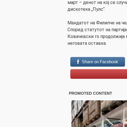
март – денот на кој се слу
дискотека „Пулс“.
Мандатот на Филипче на че
Според статутот на партиј
Ковачевски го продолжија 
неговата оставка.
Share on Facebook