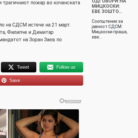
ОДГОВОРИ НА
чи трагичниот пожар во кочанската
МИЦКОСКИ:
ЕВЕ ЗОШТО…
Соопштение за
ло на СДСМ истече на 21 март.
јавност СДСМ:
Мицкоски праша,
ата, Филипче и Димитар
еве…
мандатот на Зоран Заев по
Tweet
Follow us
Save