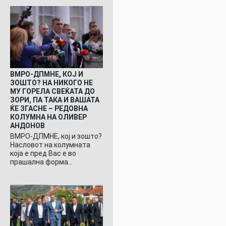
ВМРО-ДПМНЕ, КОЈ И
ЗОШТО? НА НИКОГО НЕ
МУ ГОРЕЛА СВЕЌАТА ДО
ЗОРИ, ПА ТАКА И ВАШАТА
ЌЕ ЗГАСНЕ – РЕДОВНА
КОЛУМНА НА ОЛИВЕР
АНДОНОВ
ВМРО-ДПМНЕ, кој и зошто?
Насловот на колумната
која е пред Вас е во
прашална форма…