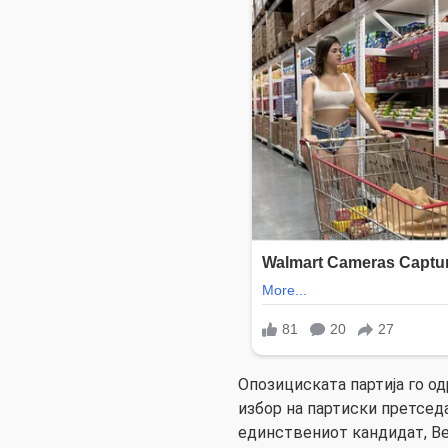
Опозициската партија го од
избор на партиски претсед
единствениот кандидат, Ве