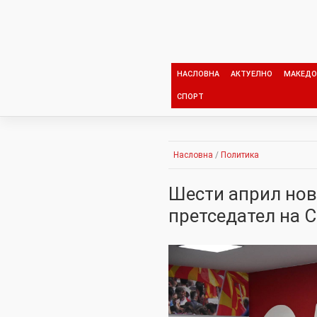
Skip
to
content
НАСЛОВНА
АКТУЕЛНО
МАКЕДО
СПОРТ
Насловна
/
Политика
Шести април нов
претседател на