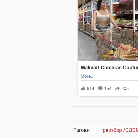
Тагови:
реизбор
/
СДС