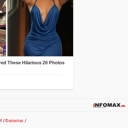
М
/
Филипче
/