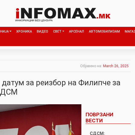
НИЈА
ХРОНИКА
ВИДЕО
СВЕТ
АРСЕНАЛ
АВТОМОБИЛИЗАМ
МАГА
Објавено на:
March 26, 2025
 датум за реизбор на Филипче за
 СДСМ
ПОВРЗАНИ
ВЕСТИ
СДСМ: