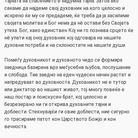
Тајната на спасението е надумна тајна. Затоа ако
сакаме да најдеме свој духовник на кого целосно и
искрено ќе му се предадеме, ќе треба да ја засилиме
својата молитва и Бог нема да нè остави без Својата
утеха. Бог, како единствен Кој ни го познава срцето ќе
нè упати кај оној духовник кој одговара на нашите
духовни потреби и на склоностите на нашите души.
Помеѓу духовникот и духовното чедо се формира
заедница базирана врз меѓусебна љубов, послушание
и слобода. Тие заедно на еден чудесен начин растат и
напредуваат во духовноста. Духовникот не е тутор
или диктатор во нашиот живот, тој многу повеќе е
наш постар и поискусен брат, кој целосно и
безрезервно ни ги открива духовните тајни и
доблести. Стекнувајќи ги овие доблести, ние сигурно
го трасираме патот кон Царството Божјо и кон
вечноста.