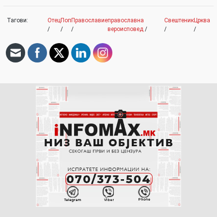
Тагови:
Отец
Поп
Православие
православна
Свештеник
Црква
/
/
/
вероисповед
/
/
/