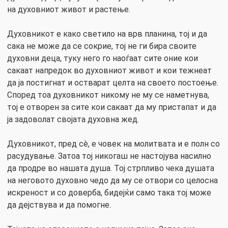
на духовниот живот и растење.
Духовникот е како светило на врв планина, тој и да
сака не може да се сокрие, тој не ги бира своите
духовни деца, туку него го наоѓаат сите оние кои
сакаат напредок во духовниот живот и кои тежнеат
да ја постигнат и остварат целта на своето постоење.
Според тоа духовникот никому не му се наметнува,
тој е отворен за сите кои сакаат да му пристапат и да
ја задоволат својата духовна жед.
Духовникот, пред сè, е човек на молитвата и е полн со
расудување. Затоа тој никогаш не настојува насилно
да продре во нашата душа. Тој стрпливо чека душата
на неговото духовно чедо да му се отвори со целосна
искреност и со доверба, бидејќи само така тој може
да дејствува и да помогне.