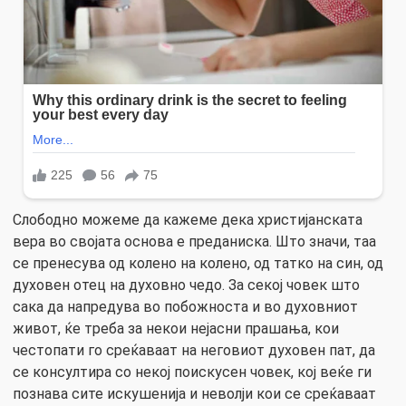
Слободно можеме да кажеме дека христијанската
вера во својата основа е преданиска. Што значи, таа
се пренесува од колено на колено, од татко на син, од
духовен отец на духовно чедо. За секој човек што
сака да напредува во побожноста и во духовниот
живот, ќе треба за некои нејасни прашања, кои
честопати го среќаваат на неговиот духовен пат, да
се консултира со некој поискусен човек, кој веќе ги
познава сите искушенија и неволји кои се среќаваат