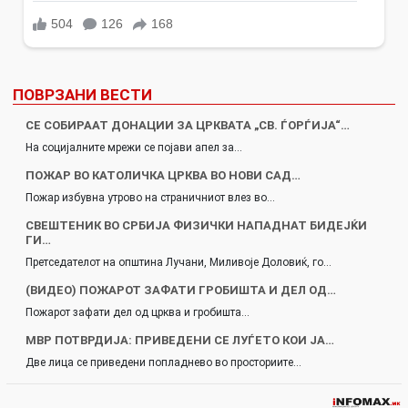
ПОВРЗАНИ ВЕСТИ
СЕ СОБИРААТ ДОНАЦИИ ЗА ЦРКВАТА „СВ. ЃОРЃИЈА“…
На социјалните мрежи се појави апел за…
ПОЖАР ВО КАТОЛИЧКА ЦРКВА ВО НОВИ САД…
Пожар избувна утрово на страничниот влез во…
СВЕШТЕНИК ВО СРБИЈА ФИЗИЧКИ НАПАДНАТ БИДЕЈЌИ
ГИ…
Претседателот на општина Лучани, Миливоје Доловиќ, го…
(ВИДЕО) ПОЖАРОТ ЗАФАТИ ГРОБИШТА И ДЕЛ ОД…
Пожарот зафати дел од црква и гробишта…
МВР ПОТВРДИЈА: ПРИВЕДЕНИ СЕ ЛУЃЕТО КОИ ЈА…
Две лица се приведени попладнево во просториите…