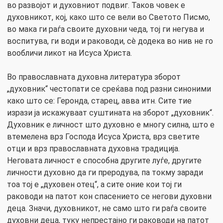
во развојот и духовниот подвиг. Таков човек е
духовникот, кој, како што се вели во Светото Писмо,
во мака ги раѓа своите духовни чеда, тој ги негува и
воспитува, ги води и раководи, сè додека во нив не го
вообличи ликот на Исуса Христа.
Во православната духовна литература зборот
„духовник“ честопати се среќава под разни синоними
како што се: Геронда, старец, авва итн. Сите тие
изрази ја искажуваат суштината на зборот „духовник“.
Духовник е личност што духовно е многу силна, што е
втемелена врз Господа Исуса Христа, врз светите
отци и врз православната духовна традиција.
Неговата личност е способна другите луѓе, другите
личности духовно да ги преродува, па токму заради
тоа тој е „духовен отец“, а сите оние кои тој ги
раководи на патот кон спасението се негови духовни
деца. Значи, духовникот, не само што ги раѓа своите
духовни деца, туку непрестајно ги раководи на патот