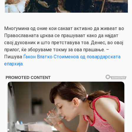
Многумина од оние кои сакаат активно да живеат во
Православната црква се прашуваат како да најдат
свој духовник и што претставува тоа. Денес, во овој
прилог, ќе зборуваме токму за ова прашање. –
Пишува
Ѓакон Влатко Стоименов од повардарската
епархија.