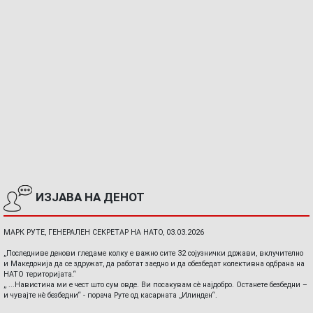
ИЗЈАВА НА ДЕНОТ
МАРК РУТЕ, ГЕНЕРАЛЕН СЕКРЕТАР НА НАТО, 03.03.2026
„Последниве денови гледаме колку е важно сите 32 сојузнички држави, вклучително
и Македонија да се здружат, да работат заедно и да обезбедат колективна одбрана на
НАТО територијата.“
„ ...Навистина ми е чест што сум овде. Ви посакувам сè најдобро. Останете безбедни –
и чувајте нè безбедни“ - порача Руте од касарната „Илинден“.