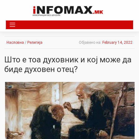
Skip
to
content
Насловна
/
Религија
Објавено на:
February 14, 2022
Што е тоа духовник и кој може да
биде духовен отец?