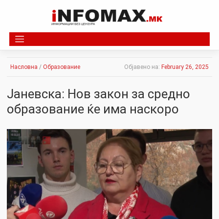
Skip
to
content
Насловна
/
Образование
Објавено на:
February 26, 2025
Јаневска: Нов закон за средно
образование ќе има наскоро