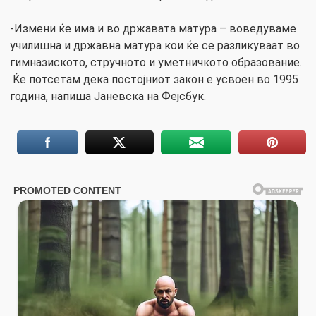
-Измени ќе има и во државата матура – воведуваме
училишна и државна матура кои ќе се разликуваат во
гимназиското, стручното и уметничкото образование.
Ќе потсетам дека постојниот закон е усвоен во 1995
година, напиша Јаневска на Фејсбук.