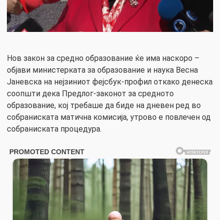
Нов закон за средно образование ќе има наскоро –
објави министерката за образование и наука Весна
Јаневска на нејзиниот фејсбук-профил откако денеска
соопшти дека Предлог-законот за средното
образование, кој требаше да биде на дневен ред во
собраниската матична комисија, утрово е повлечен од
собраниската процедура.