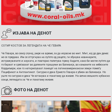
ИЗЈАВА НА ДЕНОТ
СОТИР КОСТОВ ЗА ЛЕГЕНДАТА НА ЧЕ ГЕВАРА
Че Гевара, во секој случај, умре на време, за да израсне во мит. Мит, кој до ден денес
не се предава. Им се оттргнува на луѓето од рацете, ги збунува новинарите,
истражувачите и науката, и повторно полетува преку Андите, како би могле луѓето да
го бараат и среќаваат во далеките прашуми во Боливија, во кањоните на небеските
Кордиљери, кои го наткрилуваат ланецот на латиноамерикански земји помеѓу
Пацификот и Антлантикот. Сигурно е дека Ернесто Гевара е убиен во Боливија. Но
уште по сигурно е дека Че останува и понатаму да живее. На вечно жешкото кубанско
сонце, легендата за Че и понатаму живее.
ФОТО НА ДЕНОТ