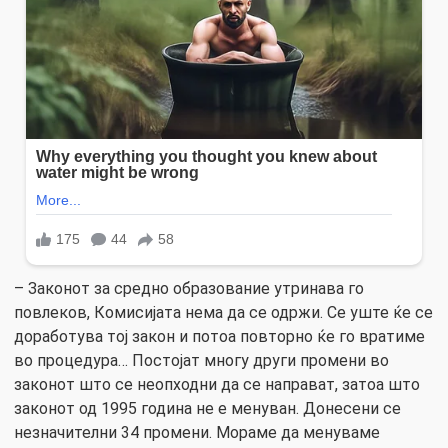
– Законот за средно образование утринава го
повлеков, Комисијата нема да се одржи. Се уште ќе се
доработува тој закон и потоа повторно ќе го вратиме
во процедура… Постојат многу други промени во
законот што се неопходни да се направат, затоа што
законот од 1995 година не е менуван. Донесени се
незначителни 34 промени. Мораме да менуваме