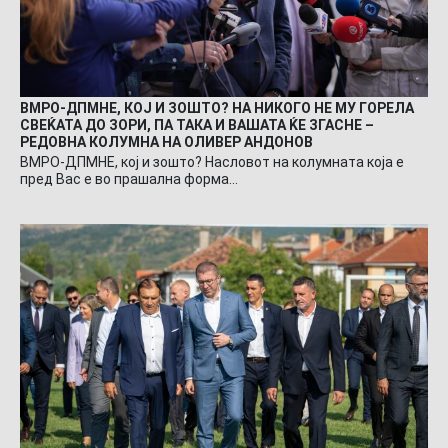
ВМРО-ДПМНЕ, КОЈ И ЗОШТО? НА НИКОГО НЕ МУ ГОРЕЛА
СВЕЌАТА ДО ЗОРИ, ПА ТАКА И ВАШАТА ЌЕ ЗГАСНЕ –
РЕДОВНА КОЛУМНА НА ОЛИВЕР АНДОНОВ
ВМРО-ДПМНЕ, кој и зошто? Насловот на колумната која е
пред Вас е во прашална форма…