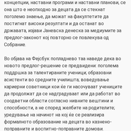
концепции, наставни програми и наставни планови, се
она што е неопходно за децата да се стекнат
поголемо знаење, да можат на факултетите да
постигнат високи резултати и да останат во
државата, изјави Јаневска денеска за медиумите за
предлог-законот кој повторно се повлекува од
Собрание.
Во објава на Фејсбук попладнево таа наведе дека во
новото предлог-решение се предвидени: поголема
поддршка за талентираните ученици; образовни
асистенти во средните училишта; воведување
кариерни советници кои ќе ги насочуваат учениците
да продолжат да се надградуваат или да работат во
соодветни области согласно нивните вештини и
способности, а не според желбите на родителите;
уредување на начинот на кој ќе се реализира
формалното образование на децата во казнено-
поправните и воспитно-поправните домови.