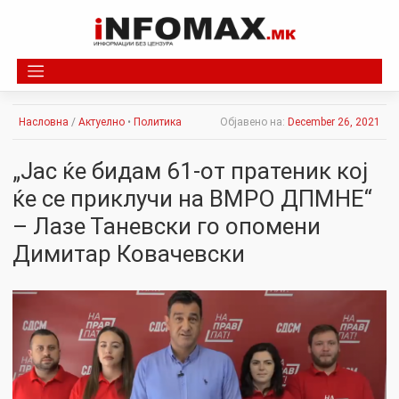
Skip
to
content
Насловна
/
Актуелно
•
Политика
Објавено на:
December 26, 2021
„Јас ќе бидам 61-от пратеник кој
ќе се приклучи на ВМРО ДПМНЕ“
– Лазе Таневски го опомени
Димитар Ковачевски