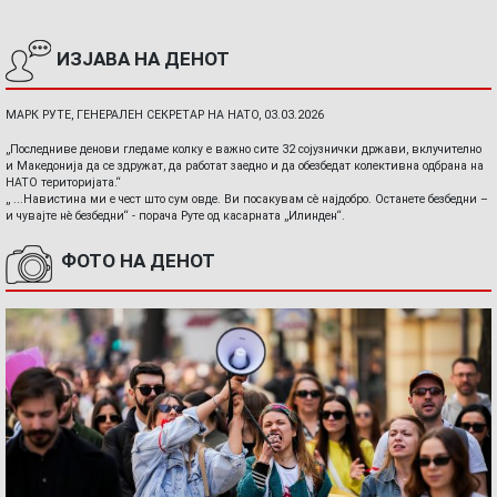
ИЗЈАВА НА ДЕНОТ
МАРК РУТЕ, ГЕНЕРАЛЕН СЕКРЕТАР НА НАТО, 03.03.2026
„Последниве денови гледаме колку е важно сите 32 сојузнички држави, вклучително
и Македонија да се здружат, да работат заедно и да обезбедат колективна одбрана на
НАТО територијата.“
„ ...Навистина ми е чест што сум овде. Ви посакувам сè најдобро. Останете безбедни –
и чувајте нè безбедни“ - порача Руте од касарната „Илинден“.
ФОТО НА ДЕНОТ