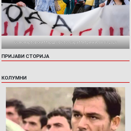
Осмомартовски Марш / Фото: Сара Митрички, 08.03.2026
ПРИЈАВИ СТОРИЈА
КОЛУМНИ