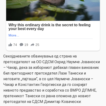
Секојдневните обвинувања од страна на
претседателот на ОО СДСМ Охрид Наумче Јованоски
– Чакар, дека за изборниот дебакал главен виновник
бил претходниот претседател Лазе Танески и
неговите „пајташи“, а со цел Наумече Јованоски –
Чакар и Константин Георгиески да го сокријат
нивното предавство и соработка со ВМРО ДПМНЕ,
пратеникот Танески со јавна опомона до новиот
претседател на СДСМ Димитар Ковачески: