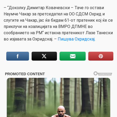
– “Доколку Димитар Ковачевски – Таче го остави
Наумче Чакар за претседател на ОО СДСМ Охрид и
слугите на Чакар, јас ќе бидам 61-от пратеник кој ќе се
приклучи на коалицијата на ВМРО ДПМНЕ во
сообранието на РМ“ истакна пратеникот Лазе Танески
во изјавата за Охридскај. –
Пишува Охридскај
.