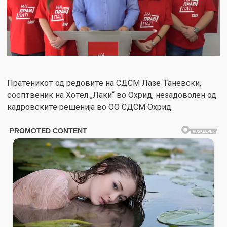
Пратеникот од редовите на СДСМ Лазе Таневски,
сосптвеник на Хотел „Лаки“ во Охрид, незадоволен од
кадровските решенија во ОО СДСМ Охрид.