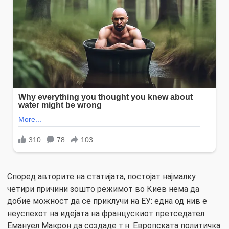
Според авторите на статијата, постојат најмалку
четири причини зошто режимот во Киев нема да
добие можност да се приклучи на ЕУ: една од нив е
неуспехот на идејата на францускиот претседател
Емануел Макрон да создаде т.н. Европската политичка