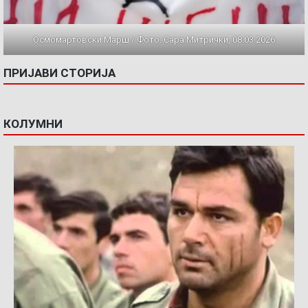
Осмомартовски Марш / Фото: Сара Митрички, 08.03.2026
ПРИЈАВИ СТОРИЈА
КОЛУМНИ