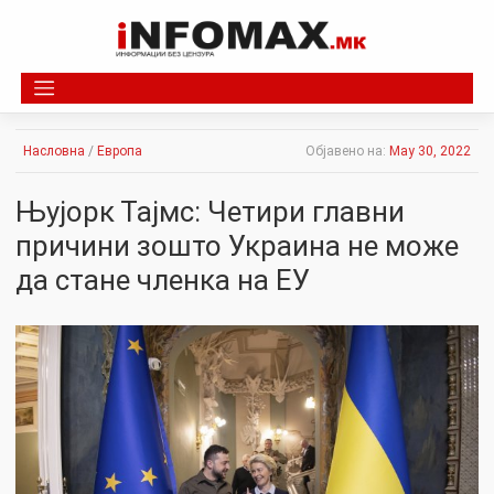
Skip
to
content
Насловна
/
Европа
Објавено на:
May 30, 2022
Њујорк Тајмс: Четири главни
причини зошто Украина не може
да стане членка на ЕУ