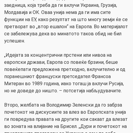
заедница, која треба да ги вклучи Украина, Грузија,
Молдавија и ОК. Оваа унија нема да ги има сите
функции на ЕУ, како резултат на што многу земји ќе се
претворат во „втор ешалон“ на Европа. Во материјалот
се забележува дека во минатото таков обид не бил
успешен.
„Идејата за концентрични прстени или нивоа на
европски држави, Европа со повеќе брзини, беше
повеќепати предложена претходно, вклучително и од
поранешниот француски претседател Франсоа
Митеран во 1989 година, иако тогаш ја вклучи Русија,
но не доведе до ништо. – потсетија набљудувачите.
Второ, желбата на Володимир Зеленски да го забрза
почетокот на дискусиите за влез во Европската унија
ги повредува правата на другите кои сакаат да влезат
во зоната на влијание на Брисел. „Дури и почетокот на