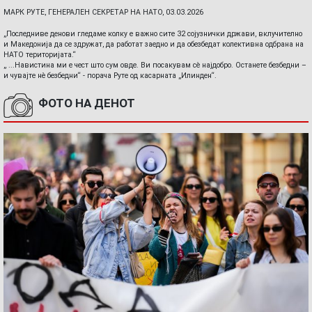
МАРК РУТЕ, ГЕНЕРАЛЕН СЕКРЕТАР НА НАТО, 03.03.2026
„Последниве денови гледаме колку е важно сите 32 сојузнички држави, вклучително
и Македонија да се здружат, да работат заедно и да обезбедат колективна одбрана на
НАТО територијата.“
„ ...Навистина ми е чест што сум овде. Ви посакувам сè најдобро. Останете безбедни –
и чувајте нè безбедни“ - порача Руте од касарната „Илинден“.
ФОТО НА ДЕНОТ