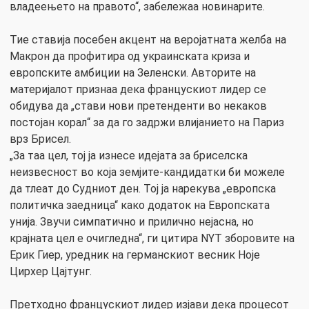
владеењето на правото“, забележаа новинарите.
Тие ставија посебен акцент на веројатната желба на
Макрон да профитира од украинската криза и
европските амбиции на Зеленски. Авторите на
материјалот признаа дека францускиот лидер се
обидува да „стави нови претенденти во некаков
постојан корал“ за да го задржи влијанието на Париз
врз Брисел.
„За таа цел, тој ја изнесе идејата за бриселска
неизвесност во која земјите-кандидатки би можеле
да тлеат до Судниот ден. Тој ја нарекува „европска
политичка заедница“ како додаток на Европската
унија. Звучи симпатично и прилично нејасна, но
крајната цел е очигледна“, ги цитира NYT зборовите на
Ерик Гиер, уредник на германскиот весник Ноје
Цирхер Цајтунг.
Претходно францускиот лидер изјави дека процесот