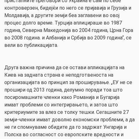
пристапните преговори со Украина е сам по себе
контроверзен, бидејќи по него се пријавија и Грузија и
Молдавија, а другите земји беа заглавени во овој
процес долго време. Турција аплицираше во 1987
година, Северна Македонија во 2004 година, Црна Гора
во 2008 година. и Албанија и Србија во 2009 година“, се
вели во публикацијата.
Друга важна причина да се остави апликацијата на
Киев на задната страна е неподготвеноста на
организацијата во принцип за проширување. „ЕУ не се
прошири од 2013 година, делумно поради тоа што
посиромашните членки како Романија и Бугарија
имаат проблеми со интегрирањето, и затоа што
критериумите за влез се толку тешки. Сегашните 27
земји-членки имаат доволно економски проблеми, а да
не ги спомнуваме обидите да го задржат Унгарија и
Полска во согласност со европските вредности и