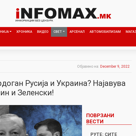
НИЈА
ХРОНИКА
ВИДЕО
СВЕТ
АРСЕНАЛ
АВТОМОБИЛИЗАМ
МАГА
Објавено на:
December 9, 2022
рдоган Русија и Украина? Најавува
ин и Зеленски!
ПОВРЗАНИ
ВЕСТИ
РУТE: СИТЕ