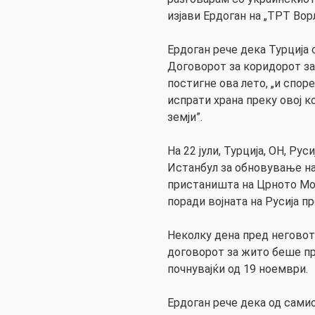
изјави Ердоган на „ТРТ Вор
Ердоган рече дека Турција 
Договорот за коридорот за 
постигне ова лето, „и спор
испрати храна преку овој 
земји”.
На 22 јули, Турција, ОН, Ру
Истанбул за обновување на
пристаништа на Црното Мор
поради војната на Русија п
Неколку дена пред неговот
договорот за жито беше пр
почнувајќи од 19 ноември.
Ердоган рече дека од самио