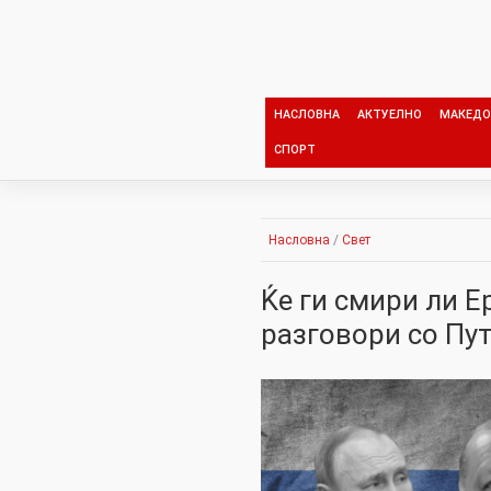
Skip
to
content
НАСЛОВНА
АКТУЕЛНО
МАКЕДО
СПОРТ
Насловна
/
Свет
Ќе ги смири ли Е
разговори со Пут