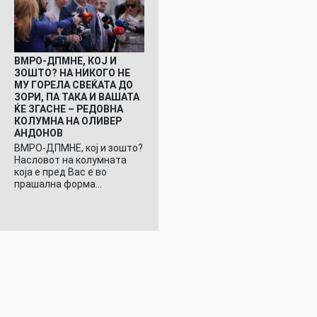
ВМРО-ДПМНЕ, КОЈ И
ЗОШТО? НА НИКОГО НЕ
МУ ГОРЕЛА СВЕЌАТА ДО
ЗОРИ, ПА ТАКА И ВАШАТА
ЌЕ ЗГАСНЕ – РЕДОВНА
КОЛУМНА НА ОЛИВЕР
АНДОНОВ
ВМРО-ДПМНЕ, кој и зошто?
Насловот на колумната
која е пред Вас е во
прашална форма…