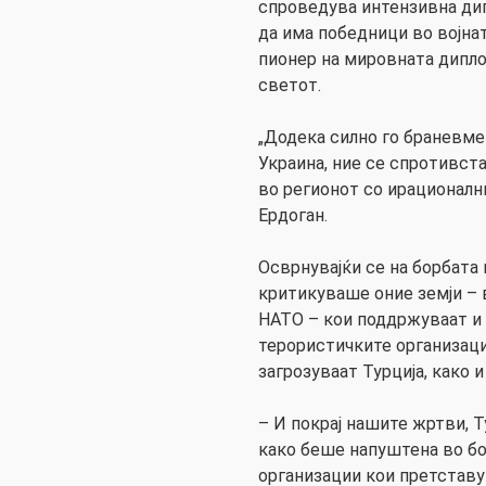
спроведува интензивна ди
да има победници во војнат
пионер на мировната дипло
светот.
„Додека силно го браневме
Украина, ние се спротивс
во регионот со ирационални
Ердоган.
Осврнувајќи се на борбата
критикуваше оние земји – 
НАТО – кои поддржуваат и 
терористичките организации
загрозуваат Турција, како 
– И покрај нашите жртви, 
како беше напуштена во б
организации кои претставув