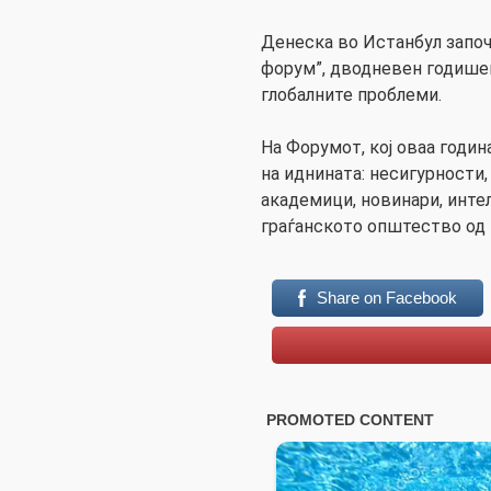
Денеска во Истанбул запо
форум”, дводневен годишен 
глобалните проблеми.
На Форумот, кој оваа годи
на иднината: несигурности,
академици, новинари, инте
граѓанското општество од 
Share on Facebook