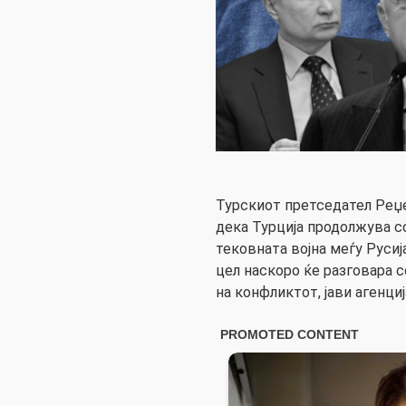
Турскиот претседател Реџе
дека Турција продолжува с
тековната војна меѓу Русиј
цел наскоро ќе разговара с
на конфликтот, јави агенциј