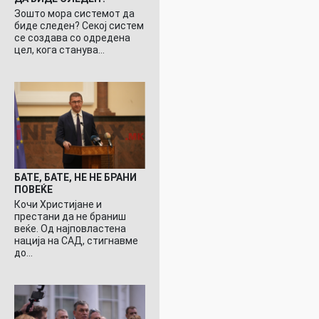
Зошто мора системот да
биде следен? Секој систем
се создава со одредена
цел, кога станува…
БАТЕ, БАТЕ, НЕ НЕ БРАНИ
ПОВЕЌЕ
Кочи Христијане и
престани да не браниш
веќе. Од најповластена
нација на САД, стигнавме
до…