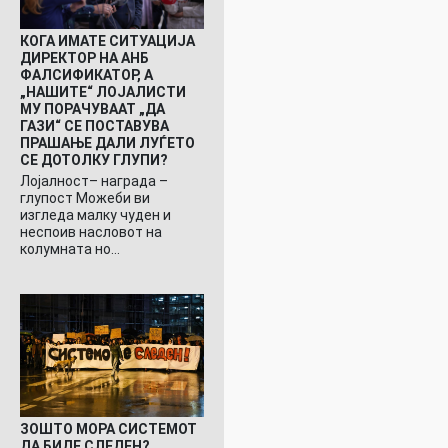
КОГА ИМАТЕ СИТУАЦИЈА
ДИРЕКТОР НА АНБ
ФАЛСИФИКАТОР, А
„НАШИТЕ“ ЛОЈАЛИСТИ
МУ ПОРАЧУВААТ „ДА
ГАЗИ“ СЕ ПОСТАВУВА
ПРАШАЊЕ ДАЛИ ЛУЃЕТО
СЕ ДОТОЛКУ ГЛУПИ?
Лојалност– награда –
глупост Можеби ви
изгледа малку чуден и
неспоив насловот на
колумната но…
ЗОШТО МОРА СИСТЕМОТ
ДА БИДЕ СЛЕДЕН?