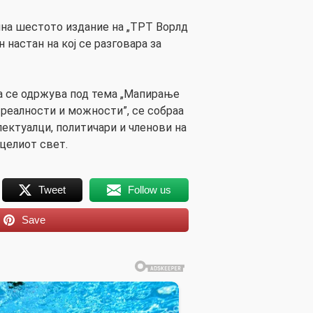
чна шестото издание на „ТРТ Ворлд
настан на кој се разговара за
на се одржува под тема „Мапирање
 реалности и можности”, се собраа
лектуалци, политичари и членови на
целиот свет.
Tweet
Follow us
Save