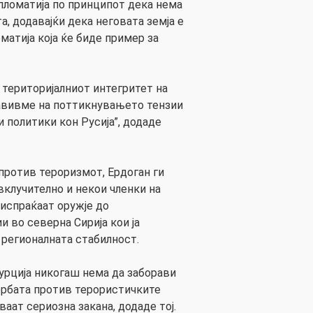
пломатија по принципот дека нема
а, додавајќи дека неговата земја е
матија која ќе биде пример за
 територијалниот интегритет на
тавивме на поттикнувањето тензии
 политики кон Русија”, додаде
 против тероризмот, Ердоган ги
вклучително и некои членки на
испраќаат оружје до
 во северна Сирија кои ја
и регионалната стабилност.
Турција никогаш нема да заборави
орбата против терористичките
аат сериозна закана, додаде тој.