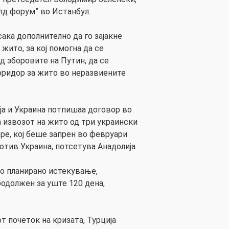
лд форум” во Истанбул.
сака дополнително да го зајакне
жито, за кој помогна да се
ед зборовите на Путин, да се
коридор за жито во неразвиените
сија и Украина потпишаа договор во
 извозот на жито од три украински
е, кој беше запрен во февруари
ротив Украина, потсетува Анадолија.
о планирано истекување,
одолжен за уште 120 дена,
т почеток на кризата, Турција