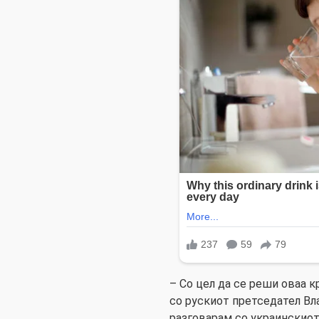
– Со цел да се реши оваа к
со рускиот претседател Вл
разговарам со украинскиот