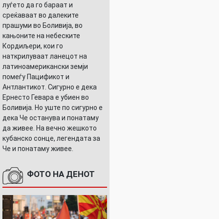
луѓето да го бараат и
среќаваат во далеките
прашуми во Боливија, во
кањоните на небеските
Кордиљери, кои го
наткрилуваат ланецот на
латиноамерикански земји
помеѓу Пацификот и
Антлантикот. Сигурно е дека
Ернесто Гевара е убиен во
Боливија. Но уште по сигурно е
дека Че останува и понатаму
да живее. На вечно жешкото
кубанско сонце, легендата за
Че и понатаму живее.
ФОТО НА ДЕНОТ