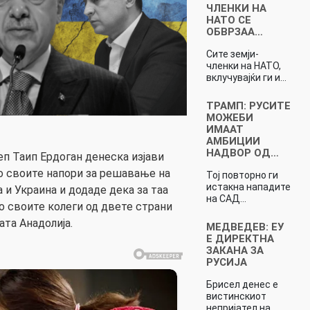
ЧЛЕНКИ НА
НАТО СЕ
ОБВРЗАА…
Сите земји-
членки на НАТО,
вклучувајќи ги и…
ТРАМП: РУСИТЕ
МОЖЕБИ
ИМААТ
АМБИЦИИ
НАДВОР ОД…
п Таип Ердоган денеска изјави
о своите напори за решавање на
Тој повторно ги
истакна нападите
а и Украина и додаде дека за таа
на САД…
о своите колеги од двете страни
ата Анадолија.
МЕДВЕДЕВ: ЕУ
Е ДИРЕКТНА
ЗАКАНА ЗА
РУСИЈА
Брисел денес е
вистинскиот
непријател на