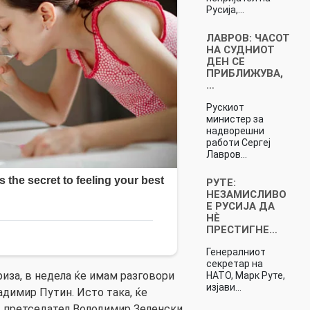
Русија,…
ЛАВРОВ: ЧАСОТ
НА СУДНИОТ
ДЕН СЕ
ПРИБЛИЖУВА,
…
Рускиот
министер за
надворешни
работи Сергеј
Лавров…
РУТЕ:
НЕЗАМИСЛИВО
Е РУСИЈА ДА
НÈ
ПРЕСТИГНЕ…
Генералниот
секретар на
риза, в недела ќе имам разговори
НАТО, Марк Руте,
изјави…
адимир Путин. Исто така, ќе
 претседател Володимир Зеленски,