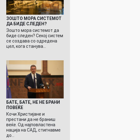
ЗОШТО МОРА СИСТЕМОТ
ДА БИДЕ СЛЕДЕН?
Зошто мора системот да
биде следен? Секој систем
се создава со одредена
цел, кога станува…
БАТЕ, БАТЕ, НЕ НЕ БРАНИ
ПОВЕЌЕ
Кочи Христијане и
престани да не браниш
веќе. Од најповластена
нација на САД, стигнавме
до…