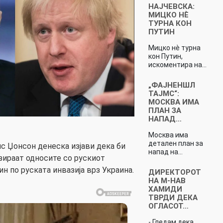
НАЈЧЕВСКА:
МИЦКО НÈ
ТУРНА КОН
ПУТИН
Мицко нè турна
кон Путин,
искоментира на…
„ФАЈНЕНШЛ
ТАЈМС“:
МОСКВА ИМА
ПЛАН ЗА
НАПАД…
Москва има
детален план за
 Џонсон денеска изјави дека би
напад на…
зираат односите со рускиот
н по руската инвазија врз Украина.
ДИРЕКТОРОТ
НА М-НАВ
ХАМИДИ
ТВРДИ ДЕКА
ОГЛАСОТ…
- Гледам дека