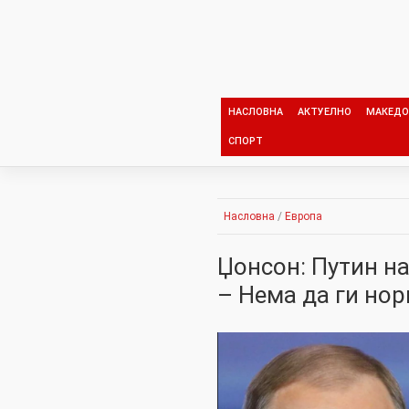
Skip
to
content
НАСЛОВНА
АКТУЕЛНО
МАКЕДО
СПОРТ
Насловна
/
Европа
Џонсон: Путин н
– Нема да ги но