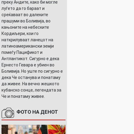
преку Андите, како би могле
луѓето да го бараат и
среќаваат во далеките
прашуми во Боливија, во
кањоните на небеските
Кордиљери, кои го
наткрилуваат ланецот на
латиноамерикански земји
помеѓу Пацификот и
Антлантикот. Сигурно е дека
Ернесто Гевара е убиен во
Боливија. Но уште по сигурно е
дека Че останува и понатаму
да живее. На вечно жешкото
кубанско сонце, легендата за
Че и понатаму живее.
ФОТО НА ДЕНОТ