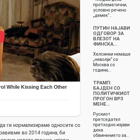
проблематични,
условно речено
„демек“…
ПУТИН НАЈАВИ
ОДГОВОР ЗА
ВЛЕЗОТ НА
ФИНСКА…
Хелсинки немаше
„неволји“ со
Москва со
години,…
ТРАМП:
БАЈДЕН СО
ПОЛИТИЧКИОТ
ПРОГОН ВРЗ
МЕНЕ…
Рускиот
претседател
претходно изјави
 да ги нормализираме односите со
дека
равивме во 2014 година, би
обвинението за…