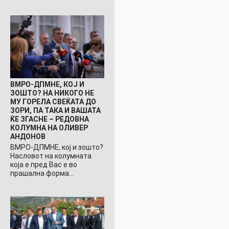
ВМРО-ДПМНЕ, КОЈ И
ЗОШТО? НА НИКОГО НЕ
МУ ГОРЕЛА СВЕЌАТА ДО
ЗОРИ, ПА ТАКА И ВАШАТА
ЌЕ ЗГАСНЕ – РЕДОВНА
КОЛУМНА НА ОЛИВЕР
АНДОНОВ
ВМРО-ДПМНЕ, кој и зошто?
Насловот на колумната
која е пред Вас е во
прашална форма…