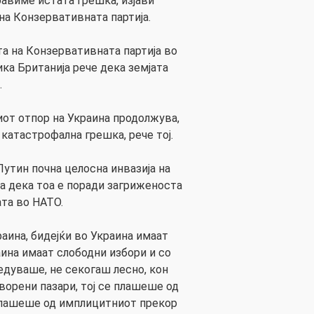
равиме истата грешка, изјави
на Конзервативната партија.
та на Конзервативната партија во
ка Британија рече дека земјата
.
киот отпор на Украина продолжува,
 катастрофална грешка, рече тој.
утин почна целосна инвазија на
ата дека тоа е поради загриженоста
ата во НАТО.
аина, бидејќи во Украина имаат
аина имаат слободни избори и со
едуваше, не секогаш лесно, кон
ворени пазари, тој се плашеше од
плашеше од имплицитниот прекор