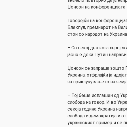
значело повторно да ја нап
Џонсон на конференцијата 
Говорејќи на конференција
Блекпул, премиерот на Вели
стои со народот на Украина
– Со секој ден кога херојс
јасно е дека Путин направи
Џонсон се запраша зошто П
Украина, отфрлајќи ја идеј
за приклучувањето на земј
– Тој беше исплашен од Укр
слобода на говор. И во Укр
секоја година Украина напр
слобода и демократија и от
украинскиот пример и се 