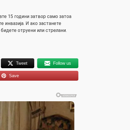
ате 15 години затвор само затоа
те инвазија. И ако застанете
 бидете отруени или стрелани.
Tweet
Follow us
Save