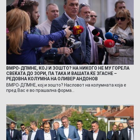
ВМРО-ДПМНЕ, КОЈ И ЗОШТО? НА НИКОГО НЕ МУ ГОРЕЛА
СВЕЌАТА ДО ЗОРИ, ПА ТАКА И ВАШАТА ЌЕ ЗГАСНЕ –
РЕДОВНА КОЛУМНА НА ОЛИВЕР АНДОНОВ
ВМРО-ДПМНЕ, кој и зошто? Насловот на колумната која е
пред Вас е во прашална форма…