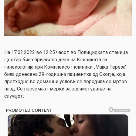
На 17.02.2022 во 12.25 часот во Полициската станица
Центар било пријавено дека на Клиниката за
гинекологија при Комплексот клиники „Мајка Тереза“
била донесена 29-годишна пациентка од Скопје, која
претходно во домашни услови се породила со мртов
плод. Се преземаат мерки за расчистување на
случајот.