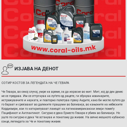
ИЗЈАВА НА ДЕНОТ
СОТИР КОСТОВ ЗА ЛЕГЕНДАТА НА ЧЕ ГЕВАРА
Че Гевара, во секој случај, умре на време, за да израсне во мит. Мит, кој до ден денес
не се предава. Им се оттргнува на луѓето од рацете, ги збунува новинарите,
истражувачите и науката, и повторно полетува преку Андите, како би могле луѓето да
го бараат и среќаваат во далеките прашуми во Боливија, во кањоните на небеските
Кордиљери, кои го наткрилуваат ланецот на латиноамерикански земји помеѓу
Пацификот и Антлантикот. Сигурно е дека Ернесто Гевара е убиен во Боливија. Но
уште по сигурно е дека Че останува и понатаму да живее. На вечно жешкото кубанско
сонце, легендата за Че и понатаму живее.