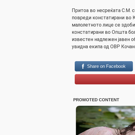
Притоа во несреќата С.М. 
повреди констатирани во 
малолетното лице се здоби
констатирани во Општа бол
известен надлежен јавен о
увидна екипа од ОВР Кочан
Share on Facebook