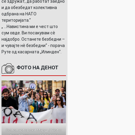
се здружат, да работат заедно
и да обезбедат колективна
одбрана на НАТО
територијата.“
„ ...Навистина ми е чест што
сум овде. Ви посакувам сè
најдобро. Останете безбедни –
и чувајте нè безбедни“ - порача
Руте од касарната „Илинден“.
ФОТО НА ДЕНОТ
Осмомартовски Марш / Фото: