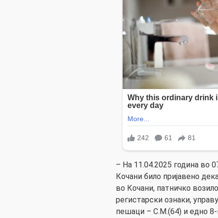
– На 11.04.2025 година во 
Кочани било пријавено дек
во Кочани, патничко возил
регистарски ознаки, управу
пешаци – С.М.(64) и едно 8