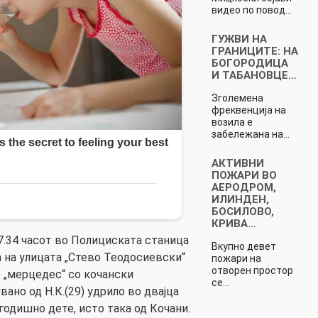
видео по повод…
ГУЖВИ НА
ГРАНИЦИТЕ: НА
БОГОРОДИЦА
И ТАБАНОВЦЕ…
Зголемена
фреквенција на
возила е
забележана на…
АКТИВНИ
ПОЖАРИ ВО
АЕРОДРОМ,
ИЛИНДЕН,
БОСИЛОВО,
КРИВА…
07.34 часот во Полициската станица
Вкупно девет
а на улицата „Стево Теодосиевски“
пожари на
отворен простор
о „мерцедес“ со кочански
се…
вано од Н.К.(29) удрило во двајца
-годишно дете, исто така од Кочани.