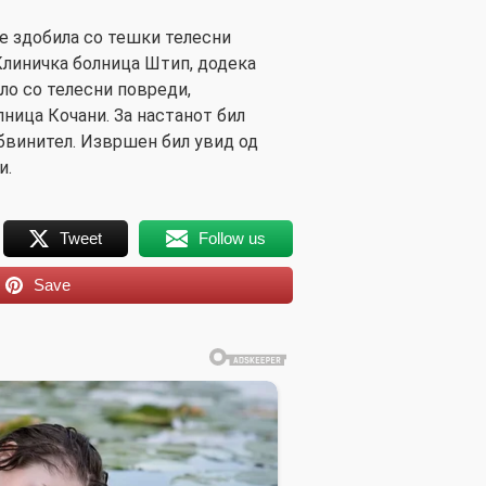
се здобила со тешки телесни
Клиничка болница Штип, додека
ло со телесни повреди,
ница Кочани. За настанот бил
бвинител. Извршен бил увид од
и.
Tweet
Follow us
Save