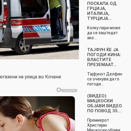
ПОСКАПА ОД
ГРЦИЈА,
ИТАЛИЈА,
ТУРЦИЈА…
Колку пари може
да се заштедат
ако…
ТАЈФУН ЌЕ ЈА
ПОГОДИ КИНА:
ВЛАСТИТЕ
ПРЕЗЕМААТ…
Тајфунот Делфин
егазени на улица во Кочани.
се очекува да го
погоди…
(ВИДЕО)
МИЦКОСКИ
ОБЈАВИ ВИДЕО
ПО ПОВОД 35…
Премиерот
Христијан
Мицкоски објави