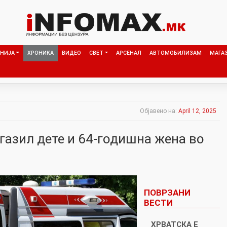
НИЈА
ХРОНИКА
ВИДЕО
СВЕТ
АРСЕНАЛ
АВТОМОБИЛИЗАМ
МАГА
Објавено на:
April 12, 2025
газил дете и 64-годишна жена во
ПОВРЗАНИ
ВЕСТИ
ХРВАТСКА Е