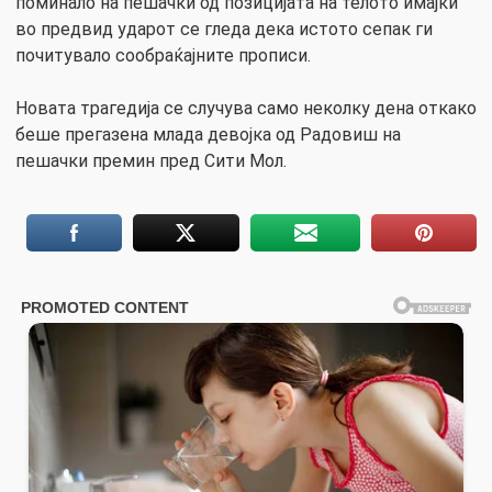
поминало на пешачки од позицијата на телото имајќи
во предвид ударот се гледа дека истото сепак ги
почитувало сообраќајните прописи.
Новата трагедија се случува само неколку дена откако
беше прегазена млада девојка од Радовиш на
пешачки премин пред Сити Мол.