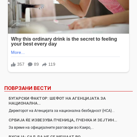
ПОВРЗАНИ ВЕСТИ
БУГАРСКИ ФАКТОР: ШЕФОТ НА АГЕНЦИЈАТА ЗА
НАЦИОНАЛНА…
Директорот на Агенцијата за национална безбедност (НСА)…
СРБИЈА ЌЕ ИЗВЕЗУВА ПЧЕНИЦА, ПЧЕНКА И ЗЕЈТИН…
За време на официјалните разговори во Каиро,…
РУСИЈА: САД ДА НЕ СЕ МЕШААТ ВО…