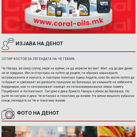
ИЗЈАВА НА ДЕНОТ
СОТИР КОСТОВ ЗА ЛЕГЕНДАТА НА ЧЕ ГЕВАРА
Че Гевара, во секој случај, умре на време, за да израсне во мит. Мит, кој до ден денес
не се предава. Им се оттргнува на луѓето од рацете, ги збунува новинарите,
истражувачите и науката, и повторно полетува преку Андите, како би могле луѓето да
го бараат и среќаваат во далеките прашуми во Боливија, во кањоните на небеските
Кордиљери, кои го наткрилуваат ланецот на латиноамерикански земји помеѓу
Пацификот и Антлантикот. Сигурно е дека Ернесто Гевара е убиен во Боливија. Но
уште по сигурно е дека Че останува и понатаму да живее. На вечно жешкото кубанско
сонце, легендата за Че и понатаму живее.
ФОТО НА ДЕНОТ