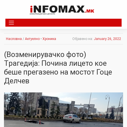
Skip
to
content
Насловна
/
Актуелно
•
Хроника
Објавено на:
January 26, 2022
(Boзменирувачко фото)
Тpaгедија: Почина лицето кое
беше прегазено на мостот Гоце
Делчев