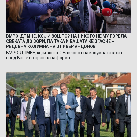
ВМРО-ДПМНЕ, КОЈ И ЗОШТО? НА НИКОГО НЕ МУ ГОРЕЛА
СВЕЌАТА ДО ЗОРИ, ПА ТАКА И ВАШАТА ЌЕ ЗГАСНЕ –
РЕДОВНА КОЛУМНА НА ОЛИВЕР АНДОНОВ
ВМРО-ДПМНЕ, кој и зошто? Насловот на колумната која е
пред Вас е во прашална форма…