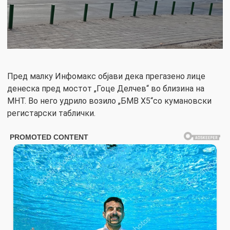
Пред малку Инфомакс објави дека прегазено лице
денеска пред мостот „Гоце Делчев“ во близина на
МНТ. Во него удрило возило „БМВ Х5“со кумановски
регистарски таблички.