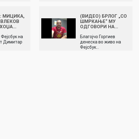
: МИЦИКА,
(ВИДЕО) БРЛОГ „СО
ОВЛЕКОВ
ШМРКАЊЕ“ МУ
 ХОЏА…
ОДГОВОРИ НА…
 Фејсбук на
Благојчо Горгиев
от Димитар
денеска во живо на
Фејсбук…