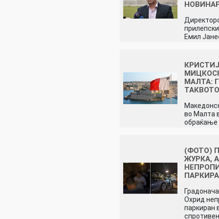
НОВИНА
Директор
прилепски
Емил Јане
КРИСТИ
МИЦКОС
МАЛТА: 
ТАКВОТ
Македонск
во Малта 
обраќање
(ФОТО) 
ЖУРКА, 
НЕПРОП
ПАРКИР
Градонача
Охрид неп
паркиран 
спротиве