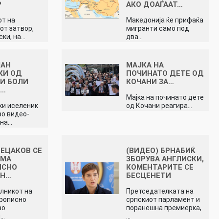
Р
АКО ДОАЃААТ…
от на
Македонија ќе прифаќа
от затвор,
мигранти само под
ски, на…
два…
ЈАН
МАЈКА НА
КИ ОД
ПОЧИНАТО ДЕТЕ ОД
ГИ БОЛИ
КОЧАНИ ЗА…
О…
Мајка на починато дете
и иселеник
од Кочани реагира…
во видео-
 на…
ПЕЦАКОВ СЕ
(ВИДЕО) БРНАБИЌ
АМА
ЗБОРУВА АНГЛИСКИ,
ИСНО
КОМЕНТАРИТЕ СЕ
АН…
БЕСЦЕНЕТИ
лникот на
Претседателката на
рописно
српскиот парламент и
во
поранешна премиерка,
н…
…