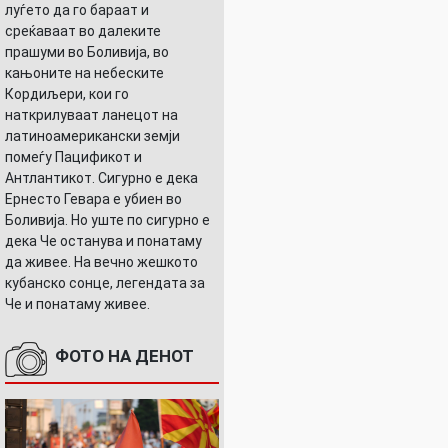
луѓето да го бараат и
среќаваат во далеките
прашуми во Боливија, во
кањоните на небеските
Кордиљери, кои го
наткрилуваат ланецот на
латиноамерикански земји
помеѓу Пацификот и
Антлантикот. Сигурно е дека
Ернесто Гевара е убиен во
Боливија. Но уште по сигурно е
дека Че останува и понатаму
да живее. На вечно жешкото
кубанско сонце, легендата за
Че и понатаму живее.
ФОТО НА ДЕНОТ