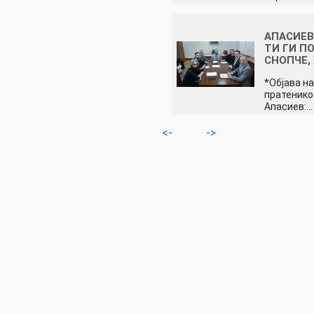
АПАСИЕВ
ТИ ГИ П
СНОПЧЕ,
*Објава на
пратеник
Апасиев:…
<-
->