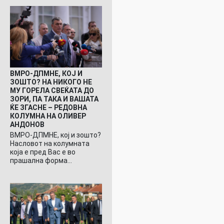
ВМРО-ДПМНЕ, КОЈ И
ЗОШТО? НА НИКОГО НЕ
МУ ГОРЕЛА СВЕЌАТА ДО
ЗОРИ, ПА ТАКА И ВАШАТА
ЌЕ ЗГАСНЕ – РЕДОВНА
КОЛУМНА НА ОЛИВЕР
АНДОНОВ
ВМРО-ДПМНЕ, кој и зошто?
Насловот на колумната
која е пред Вас е во
прашална форма…