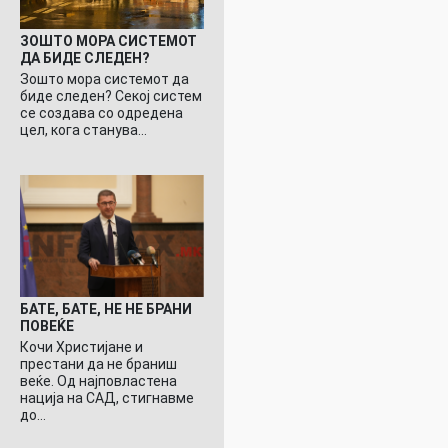
ЗОШТО МОРА СИСТЕМОТ
ДА БИДЕ СЛЕДЕН?
Зошто мора системот да
биде следен? Секој систем
се создава со одредена
цел, кога станува…
БАТЕ, БАТЕ, НЕ НЕ БРАНИ
ПОВЕЌЕ
Кочи Христијане и
престани да не браниш
веќе. Од најповластена
нација на САД, стигнавме
до…