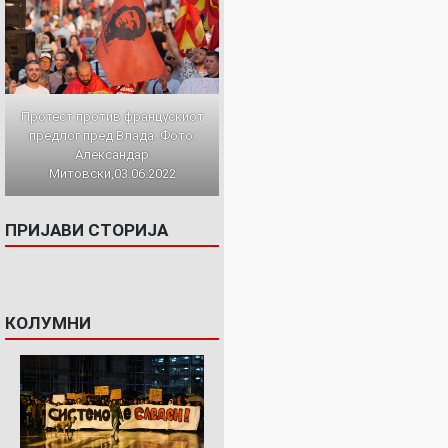
Протест против францускиот
предлог пред Влада. Фото:
Александар
Митовски,03.06.2022
ПРИЈАВИ СТОРИЈА
КОЛУМНИ