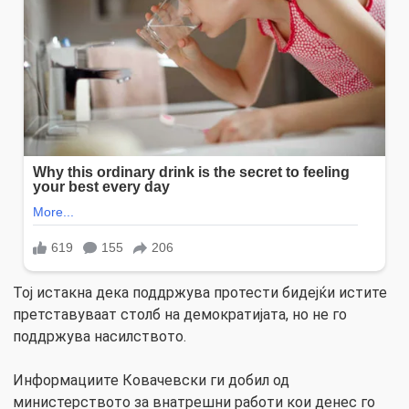
Тој истакна дека поддржува протести бидејќи истите
претставуваат столб на демократијата, но не го
поддржува насилството.
Информациите Ковачевски ги добил од
министерството за внатрешни работи кои денес го