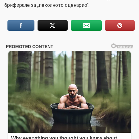
брифирале за „пеколното сценарио“.