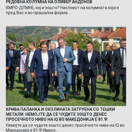
РЕДОВНА КОЛУМНА НА ОЛИВЕР АНДОНОВ
ВМРО-ДПМНЕ, кој и зошто? Насловот на колумната која е
пред Вас е во прашална форма…
КРИВА ПАЛАНКА И ОКОЛИНАТА ЗАТРУЕНА СО ТЕШКИ
МЕТАЛИ: НЕМОЈТЕ ДА СЕ ЧУДИТЕ ЗОШТО ДЕНЕС
ПРОСЕЧНОТО НИВО НА IQ ВО МАКЕДОНИЈА Е 81.9!
Немојте да се чудите зошто денес просечното ниво на IQ во
Македонија е 81.9! Имено…