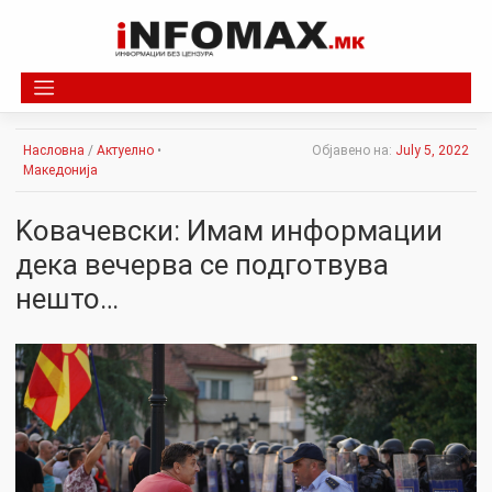
Skip
to
content
Насловна
/
Актуелно
•
Објавено на:
July 5, 2022
Македонија
Koвачевски: Имам информации
дека вечерва се подготвува
нешто…