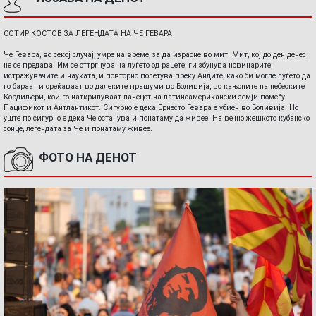
СОТИР КОСТОВ ЗА ЛЕГЕНДАТА НА ЧЕ ГЕВАРА
Че Гевара, во секој случај, умре на време, за да израсне во мит. Мит, кој до ден денес
не се предава. Им се оттргнува на луѓето од рацете, ги збунува новинарите,
истражувачите и науката, и повторно полетува преку Андите, како би могле луѓето да
го бараат и среќаваат во далеките прашуми во Боливија, во кањоните на небеските
Кордиљери, кои го наткрилуваат ланецот на латиноамерикански земји помеѓу
Пацификот и Антлантикот. Сигурно е дека Ернесто Гевара е убиен во Боливија. Но
уште по сигурно е дека Че останува и понатаму да живее. На вечно жешкото кубанско
сонце, легендата за Че и понатаму живее.
ФОТО НА ДЕНОТ