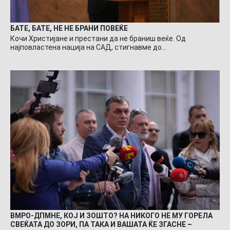
БАТЕ, БАТЕ, НЕ НЕ БРАНИ ПОВЕЌЕ
Кочи Христијане и престани да не браниш веќе. Од
најповластена нација на САД, стигнавме до…
ВМРО-ДПМНЕ, КОЈ И ЗОШТО? НА НИКОГО НЕ МУ ГОРЕЛА
СВЕЌАТА ДО ЗОРИ, ПА ТАКА И ВАШАТА ЌЕ ЗГАСНЕ –