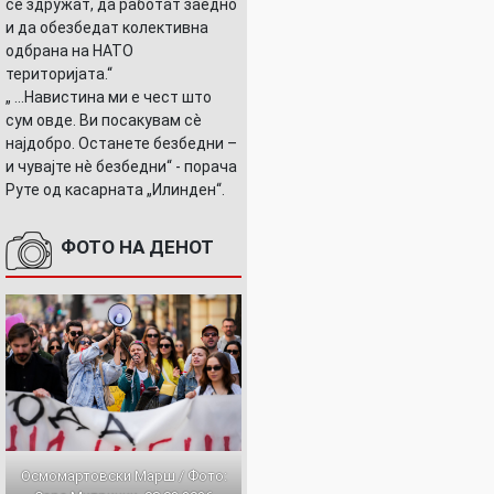
се здружат, да работат заедно
и да обезбедат колективна
одбрана на НАТО
територијата.“
„ ...Навистина ми е чест што
сум овде. Ви посакувам сè
најдобро. Останете безбедни –
и чувајте нè безбедни“ - порача
Руте од касарната „Илинден“.
ФОТО НА ДЕНОТ
Осмомартовски Марш / Фото: