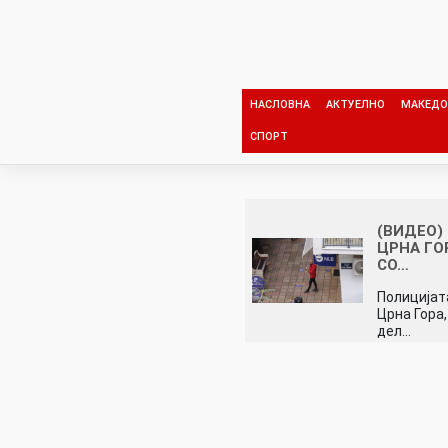
Skip
to
content
НАСЛОВНА
АКТУЕЛНО
МАКЕДО
СПОРТ
(ВИДЕО)
ЦРНА ГО
СО…
Полицијата
Црна Гора
дел…