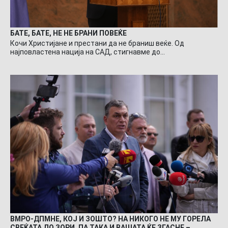
БАТЕ, БАТЕ, НЕ НЕ БРАНИ ПОВЕЌЕ
Кочи Христијане и престани да не браниш веќе. Од
најповластена нација на САД, стигнавме до…
ВМРО-ДПМНЕ, КОЈ И ЗОШТО? НА НИКОГО НЕ МУ ГОРЕЛА
СВЕЌАТА ДО ЗОРИ, ПА ТАКА И ВАШАТА ЌЕ ЗГАСНЕ –