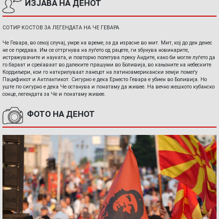
ИЗЈАВА НА ДЕНОТ
СОТИР КОСТОВ ЗА ЛЕГЕНДАТА НА ЧЕ ГЕВАРА
Че Гевара, во секој случај, умре на време, за да израсне во мит. Мит, кој до ден денес
не се предава. Им се оттргнува на луѓето од рацете, ги збунува новинарите,
истражувачите и науката, и повторно полетува преку Андите, како би могле луѓето да
го бараат и среќаваат во далеките прашуми во Боливија, во кањоните на небеските
Кордиљери, кои го наткрилуваат ланецот на латиноамерикански земји помеѓу
Пацификот и Антлантикот. Сигурно е дека Ернесто Гевара е убиен во Боливија. Но
уште по сигурно е дека Че останува и понатаму да живее. На вечно жешкото кубанско
сонце, легендата за Че и понатаму живее.
ФОТО НА ДЕНОТ