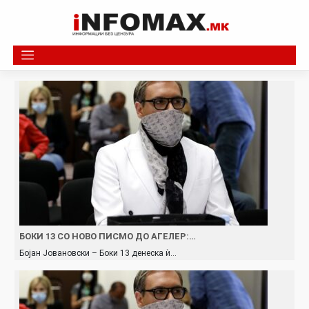
Skip
to
content
БОКИ 13 СО НОВО ПИСМО ДО АГЕЛЕР:…
Бојан Јовановски – Боки 13 денеска ѝ…