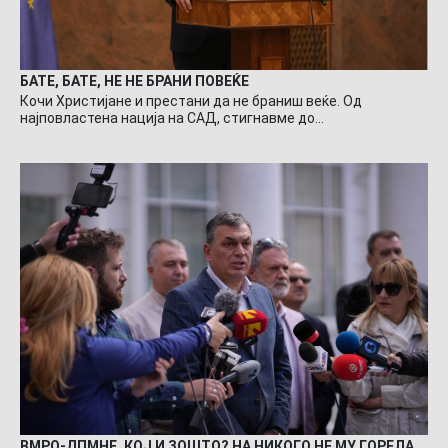
БАТЕ, БАТЕ, НЕ НЕ БРАНИ ПОВЕЌЕ
Кочи Христијане и престани да не браниш веќе. Од
најповластена нација на САД, стигнавме до…
ВМРО-ДПМНЕ, КОЈ И ЗОШТО? НА НИКОГО НЕ МУ ГОРЕЛА