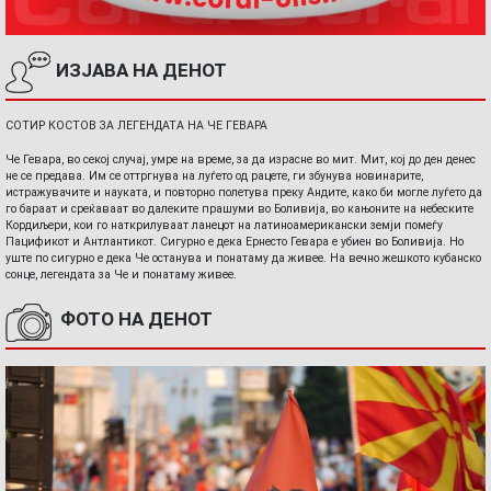
ИЗЈАВА НА ДЕНОТ
СОТИР КОСТОВ ЗА ЛЕГЕНДАТА НА ЧЕ ГЕВАРА
Че Гевара, во секој случај, умре на време, за да израсне во мит. Мит, кој до ден денес
не се предава. Им се оттргнува на луѓето од рацете, ги збунува новинарите,
истражувачите и науката, и повторно полетува преку Андите, како би могле луѓето да
го бараат и среќаваат во далеките прашуми во Боливија, во кањоните на небеските
Кордиљери, кои го наткрилуваат ланецот на латиноамерикански земји помеѓу
Пацификот и Антлантикот. Сигурно е дека Ернесто Гевара е убиен во Боливија. Но
уште по сигурно е дека Че останува и понатаму да живее. На вечно жешкото кубанско
сонце, легендата за Че и понатаму живее.
ФОТО НА ДЕНОТ