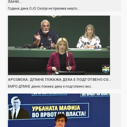
ЛАНИ…
Година дена ОЈО Скопје не презема ништо…
АРСОВСКА: ДПМНЕ ПОКАЖА ДЕКА Е ПОДГОТВЕНО СО…
ВМРО-ДПМНЕ денес покажа дека е подготвено ако…