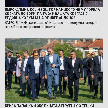
ВМРО-ДПМНЕ, КОЈ И ЗОШТО? НА НИКОГО НЕ МУ ГОРЕЛА
СВЕЌАТА ДО ЗОРИ, ПА ТАКА И ВАШАТА ЌЕ ЗГАСНЕ –
РЕДОВНА КОЛУМНА НА ОЛИВЕР АНДОНОВ
ВМРО-ДПМНЕ, кој и зошто? Насловот на колумната која е
пред Вас е во прашална форма…
КРИВА ПАЛАНКА И ОКОЛИНАТА ЗАТРУЕНА СО ТЕШКИ