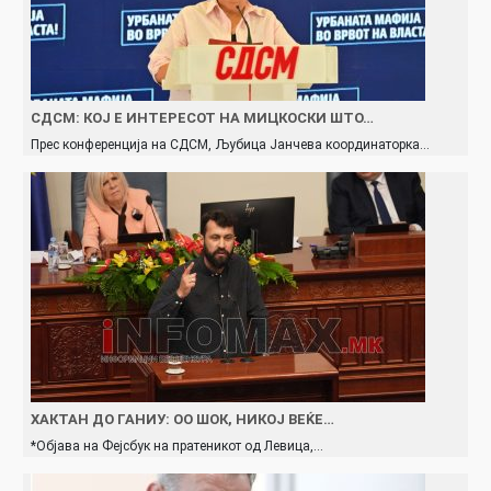
СДСМ: КОЈ Е ИНТЕРЕСОТ НА МИЦКОСКИ ШТО…
Прес конференција на СДСМ, Љубица Јанчева координаторка…
ХАКТАН ДО ГАНИУ: ОО ШОК, НИКОЈ ВЕЌЕ…
*Објава на Фејсбук на пратеникот од Левица,…