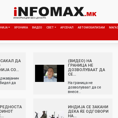
НИЈА
ХРОНИКА
ВИДЕО
СВЕТ
АРСЕНАЛ
АВТОМОБИЛИЗАМ
МАГА
 САКАЛ ДА
(ВИДЕО) НА
О
ГРАНИЦА НЕ
НИЈА СО…
ДОЗВОЛУВААТ ДА
СЕ…
државјанин
обидел да
На граница не
дозволуваат да се
внесе…
ВРЕДНОСТА
ИНДИЈА СЕ ЗАКАНИ
ОИНОТ
ДЕКА ЌЕ ОДГОВОРИ
Е…
НА…