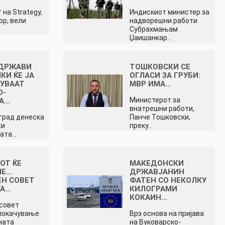
на Strategy,
Индискиот министер за
ор, вели
надворешни работи
Субрахмањам
Џаишанкар…
 ДРЖАВИ
ТОШКОВСКИ СЕ
КИ ЌЕ ЈА
ОГЛАСИ ЗА ГРУБИ:
УВААТ
МВР ИМА…
О-
Министерот за
ТА…
внатрешни работи,
град денеска
Панче Тошковски,
жи
преку…
ната…
ОТ ЌЕ
МАКЕДОНСКИ
МЕ…
ДРЖАВЈАНИН
Н СОВЕТ
ФАТЕН СО НЕКОЛКУ
ГА…
КИЛОГРАМИ
КОКАИН…
совет
покачување
Врз основа на пријава
ната
на Вуковарско-