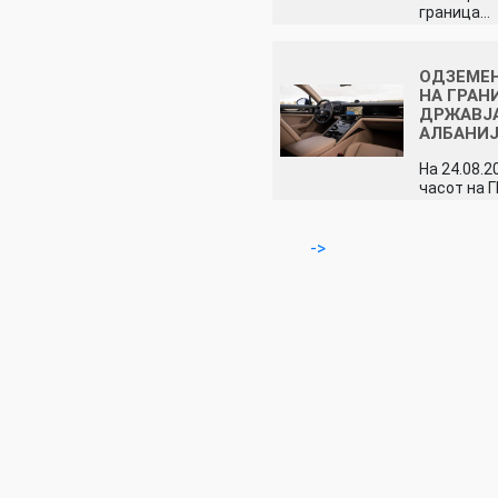
граница…
ОДЗЕМЕН
НА ГРАН
ДРЖАВЈ
АЛБАНИ
На 24.08.2
часот на 
->