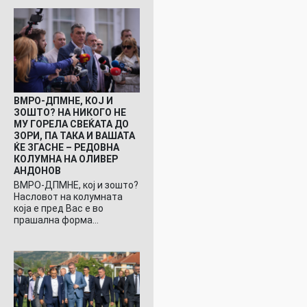
ВМРО-ДПМНЕ, КОЈ И
ЗОШТО? НА НИКОГО НЕ
МУ ГОРЕЛА СВЕЌАТА ДО
ЗОРИ, ПА ТАКА И ВАШАТА
ЌЕ ЗГАСНЕ – РЕДОВНА
КОЛУМНА НА ОЛИВЕР
АНДОНОВ
ВМРО-ДПМНЕ, кој и зошто?
Насловот на колумната
која е пред Вас е во
прашална форма…