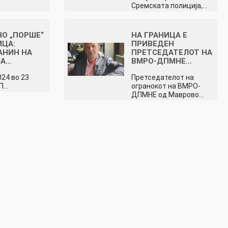
Сремската полиција,…
О „ПОРШЕ“
НА ГРАНИЦА Е
ИЦА:
ПРИВЕДЕН
АНИН НА
ПРЕТСЕДАТЕЛОТ НА
ЈА…
ВМРО-ДПМНЕ…
024 во 23
Претседателот на
ГП…
огранокот на ВМРО-
ДПМНЕ од Маврово…