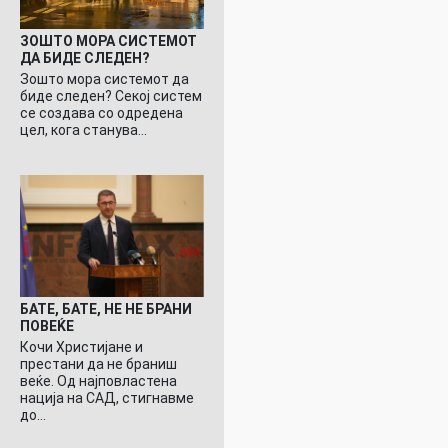
ЗОШТО МОРА СИСТЕМОТ
ДА БИДЕ СЛЕДЕН?
Зошто мора системот да
биде следен? Секој систем
се создава со одредена
цел, кога станува…
БАТЕ, БАТЕ, НЕ НЕ БРАНИ
ПОВЕЌЕ
Кочи Христијане и
престани да не браниш
веќе. Од најповластена
нација на САД, стигнавме
до…