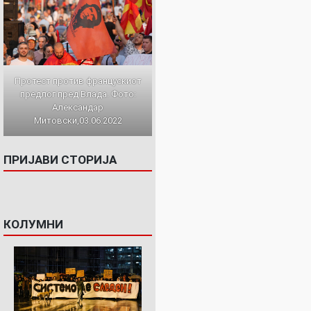
Протест против францускиот
предлог пред Влада. Фото:
Александар
Митовски,03.06.2022
ПРИЈАВИ СТОРИЈА
КОЛУМНИ