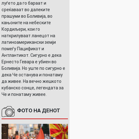
луѓето да го бараат и
среќаваат во далеките
прашуми во Боливија, во
кањоните на небеските
Кордиљери, кои го
наткрилуваат ланецот на
латиноамерикански земји
помеѓу Пацификот и
Антлантикот. Сигурно е дека
Ернесто Гевара е убиен во
Боливија. Но уште по сигурно е
дека Че останува и понатаму
да живее. На вечно жешкото
кубанско сонце, легендата за
Че и понатаму живее.
ФОТО НА ДЕНОТ