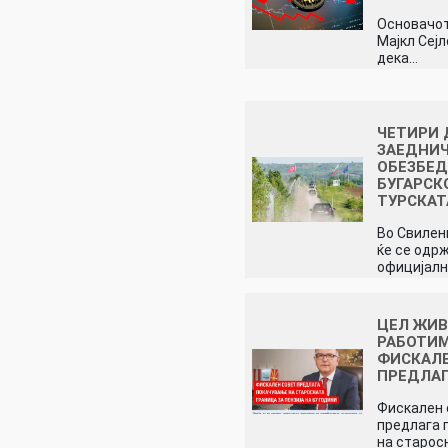
Основачот 
Мајкл Сејл
дека…
ЧЕТИРИ
ЗАЕДНИЧ
ОБЕЗБЕД
БУГАРСК
ТУРСКА
Во Свилен
ќе се одр
официјал
ЦЕЛ ЖИВ
РАБОТИ
ФИСКАЛЕ
ПРЕДЛА
Фискален 
предлага 
на старос