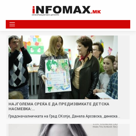
Skip
to
content
НАЈГОЛЕМА СРЕЌА Е ДА ПРЕДИЗВИКАТЕ ДЕТСКА
НАСМЕВКА:…
Градоначалничката на Град СКопје, Данела Арсовска, денеска…