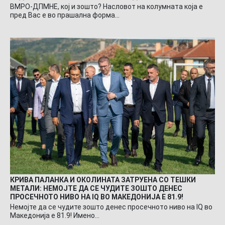
ВМРО-ДПМНЕ, кој и зошто? Насловот на колумната која е
пред Вас е во прашална форма…
КРИВА ПАЛАНКА И ОКОЛИНАТА ЗАТРУЕНА СО ТЕШКИ
МЕТАЛИ: НЕМОЈТЕ ДА СЕ ЧУДИТЕ ЗОШТО ДЕНЕС
ПРОСЕЧНОТО НИВО НА IQ ВО МАКЕДОНИЈА Е 81.9!
Немојте да се чудите зошто денес просечното ниво на IQ во
Македонија е 81.9! Имено…