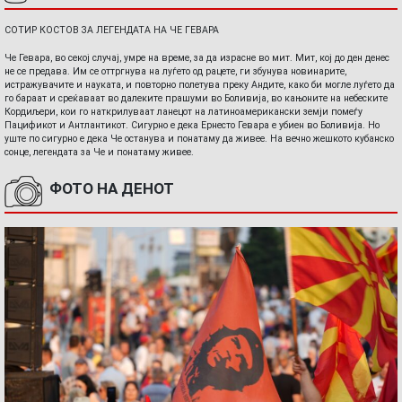
СОТИР КОСТОВ ЗА ЛЕГЕНДАТА НА ЧЕ ГЕВАРА
Че Гевара, во секој случај, умре на време, за да израсне во мит. Мит, кој до ден денес
не се предава. Им се оттргнува на луѓето од рацете, ги збунува новинарите,
истражувачите и науката, и повторно полетува преку Андите, како би могле луѓето да
го бараат и среќаваат во далеките прашуми во Боливија, во кањоните на небеските
Кордиљери, кои го наткрилуваат ланецот на латиноамерикански земји помеѓу
Пацификот и Антлантикот. Сигурно е дека Ернесто Гевара е убиен во Боливија. Но
уште по сигурно е дека Че останува и понатаму да живее. На вечно жешкото кубанско
сонце, легендата за Че и понатаму живее.
ФОТО НА ДЕНОТ