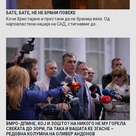
БАТЕ, БАТЕ, НЕ НЕ БРАНИ ПОВЕЌЕ
Кочи Христијане и престани да не браниш веќе. Од
најповластена нација на САД, стигнавме до…
ВМРО-ДПМНЕ, КОЈ И ЗОШТО? НА НИКОГО НЕ МУ ГОРЕЛА
СВЕЌАТА ДО ЗОРИ, ПА ТАКА И ВАШАТА ЌЕ ЗГАСНЕ –
РЕДОВНА КОЛУМНА НА ОЛИВЕР АНДОНОВ