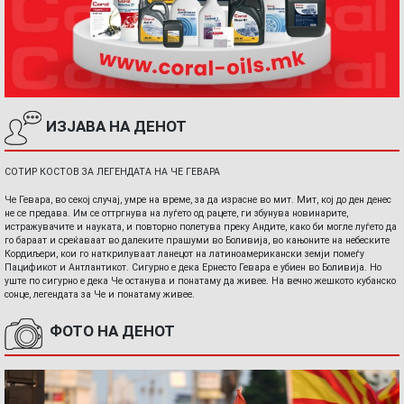
ИЗЈАВА НА ДЕНОТ
СОТИР КОСТОВ ЗА ЛЕГЕНДАТА НА ЧЕ ГЕВАРА
Че Гевара, во секој случај, умре на време, за да израсне во мит. Мит, кој до ден денес
не се предава. Им се оттргнува на луѓето од рацете, ги збунува новинарите,
истражувачите и науката, и повторно полетува преку Андите, како би могле луѓето да
го бараат и среќаваат во далеките прашуми во Боливија, во кањоните на небеските
Кордиљери, кои го наткрилуваат ланецот на латиноамерикански земји помеѓу
Пацификот и Антлантикот. Сигурно е дека Ернесто Гевара е убиен во Боливија. Но
уште по сигурно е дека Че останува и понатаму да живее. На вечно жешкото кубанско
сонце, легендата за Че и понатаму живее.
ФОТО НА ДЕНОТ