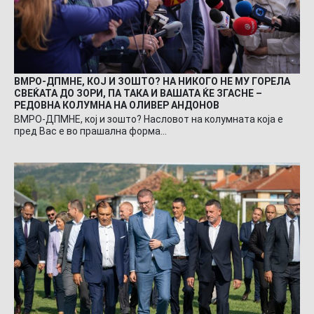
ВМРО-ДПМНЕ, КОЈ И ЗОШТО? НА НИКОГО НЕ МУ ГОРЕЛА
СВЕЌАТА ДО ЗОРИ, ПА ТАКА И ВАШАТА ЌЕ ЗГАСНЕ –
РЕДОВНА КОЛУМНА НА ОЛИВЕР АНДОНОВ
ВМРО-ДПМНЕ, кој и зошто? Насловот на колумната која е
пред Вас е во прашална форма…