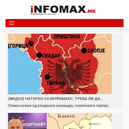
Skip
to
content
(ВИДЕО) НАТЕРЕН СО ИНФОМАКС: ТРЕБА ЛИ ДА…
Откако излезе од владината коалиција, политичката партија…