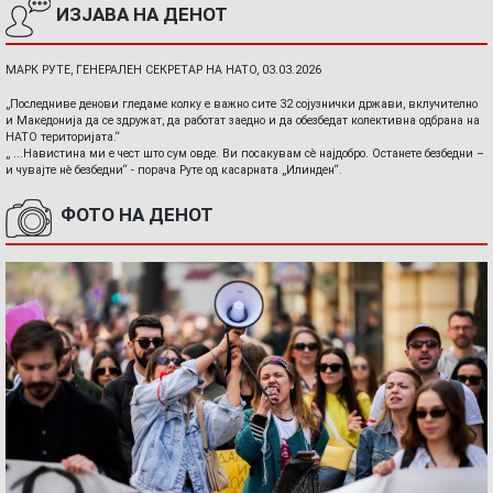
ИЗЈАВА НА ДЕНОТ
МАРК РУТЕ, ГЕНЕРАЛЕН СЕКРЕТАР НА НАТО, 03.03.2026
„Последниве денови гледаме колку е важно сите 32 сојузнички држави, вклучително
и Македонија да се здружат, да работат заедно и да обезбедат колективна одбрана на
НАТО територијата.“
„ ...Навистина ми е чест што сум овде. Ви посакувам сè најдобро. Останете безбедни –
и чувајте нè безбедни“ - порача Руте од касарната „Илинден“.
ФОТО НА ДЕНОТ