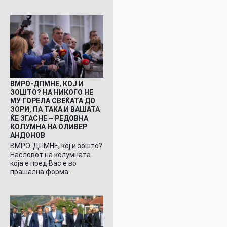
ВМРО-ДПМНЕ, КОЈ И
ЗОШТО? НА НИКОГО НЕ
МУ ГОРЕЛА СВЕЌАТА ДО
ЗОРИ, ПА ТАКА И ВАШАТА
ЌЕ ЗГАСНЕ – РЕДОВНА
КОЛУМНА НА ОЛИВЕР
АНДОНОВ
ВМРО-ДПМНЕ, кој и зошто?
Насловот на колумната
која е пред Вас е во
прашална форма…