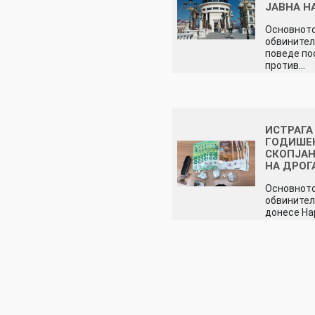
ЈАВНА Н
Основното
обвинител
поведе по
против…
ИСТРАГА 
ГОДИШЕ
СКОПЈАН
НА ДРОГ
Основното
обвинител
донесе На