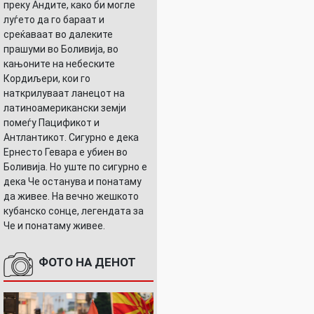
преку Андите, како би могле
луѓето да го бараат и
среќаваат во далеките
прашуми во Боливија, во
кањоните на небеските
Кордиљери, кои го
наткрилуваат ланецот на
латиноамерикански земји
помеѓу Пацификот и
Антлантикот. Сигурно е дека
Ернесто Гевара е убиен во
Боливија. Но уште по сигурно е
дека Че останува и понатаму
да живее. На вечно жешкото
кубанско сонце, легендата за
Че и понатаму живее.
ФОТО НА ДЕНОТ