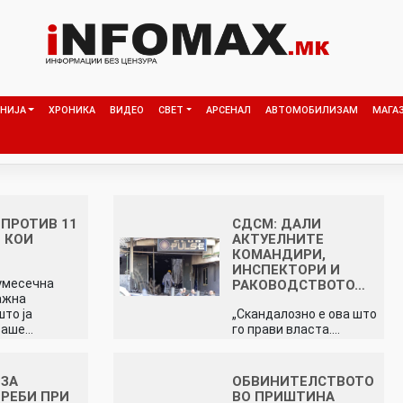
НИЈА
ХРОНИКА
ВИДЕО
СВЕТ
АРСЕНАЛ
АВТОМОБИЛИЗАМ
МАГА
 ПРОТИВ 11
СДСМ: ДАЛИ
 КОИ
АКТУЕЛНИТЕ
КОМАНДИРИ,
ИНСПЕКТОРИ И
умесечна
РАКОВОДСТВОТО…
ажна
што ја
„Скандалозно е ова што
ваше…
го прави власта.…
 ЗА
ОБВИНИТЕЛСТВОТО
РЕБИ ПРИ
ВО ПРИШТИНА