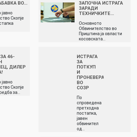
АБАВКА ВО…
ЗАПОЧНА ИСТРАГА
ЗАРАДИ
 јавно
ТЕХНИЧКИТЕ…
ство Скопје
стапка
Основното
Обвинителство во
Приштина ја овласти
косовската…
ЗА 46-
ИСТРАГА
Н
ЗА
ЕЦ, ДИЛЕР
ПОТКУП
А!
И
ПРОНЕВЕРА
 јавно
ВО
ство Скопје
СОЗР
редба за…
По
спроведена
претходна
постапка,
јавен
обвинител
од…