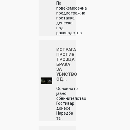
По
повеќемесечна
предистражна
постапка,
денеска
под
раководство…
ИСТРАГА
ПРОТИВ
ТРОЈЦА
БРАЌА
ЗА
УБИСТВО
ОД…
Основното
јавно
обвинителство
Гостивар
донесе
Наредба
за…