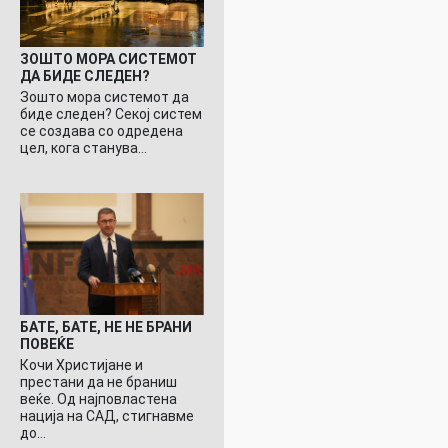
ЗОШТО МОРА СИСТЕМОТ
ДА БИДЕ СЛЕДЕН?
Зошто мора системот да
биде следен? Секој систем
се создава со одредена
цел, кога станува…
БАТЕ, БАТЕ, НЕ НЕ БРАНИ
ПОВЕЌЕ
Кочи Христијане и
престани да не браниш
веќе. Од најповластена
нација на САД, стигнавме
до…