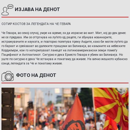
ИЗЈАВА НА ДЕНОТ
СОТИР КОСТОВ ЗА ЛЕГЕНДАТА НА ЧЕ ГЕВАРА
Че Гевара, во секој случај, умре на време, за да израсне во мит. Мит, кој до ден денес
не се предава. Им се оттргнува на луѓето од рацете, ги збунува новинарите,
истражувачите и науката, и повторно полетува преку Андите, како би могле луѓето да
го бараат и среќаваат во далеките прашуми во Боливија, во кањоните на небеските
Кордиљери, кои го наткрилуваат ланецот на латиноамерикански земји помеѓу
Пацификот и Антлантикот. Сигурно е дека Ернесто Гевара е убиен во Боливија. Но
уште по сигурно е дека Че останува и понатаму да живее. На вечно жешкото кубанско
сонце, легендата за Че и понатаму живее.
ФОТО НА ДЕНОТ