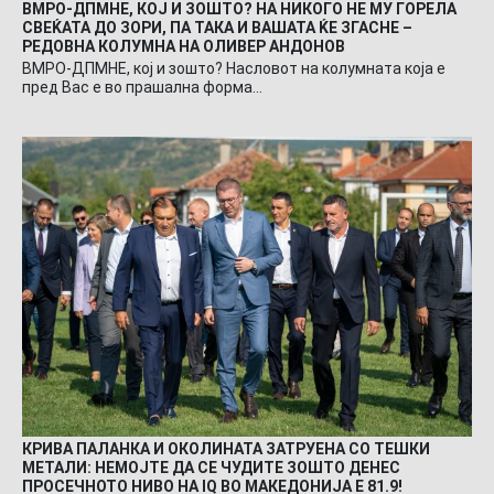
ВМРО-ДПМНЕ, КОЈ И ЗОШТО? НА НИКОГО НЕ МУ ГОРЕЛА
СВЕЌАТА ДО ЗОРИ, ПА ТАКА И ВАШАТА ЌЕ ЗГАСНЕ –
РЕДОВНА КОЛУМНА НА ОЛИВЕР АНДОНОВ
ВМРО-ДПМНЕ, кој и зошто? Насловот на колумната која е
пред Вас е во прашална форма…
КРИВА ПАЛАНКА И ОКОЛИНАТА ЗАТРУЕНА СО ТЕШКИ
МЕТАЛИ: НЕМОЈТЕ ДА СЕ ЧУДИТЕ ЗОШТО ДЕНЕС
ПРОСЕЧНОТО НИВО НА IQ ВО МАКЕДОНИЈА Е 81.9!