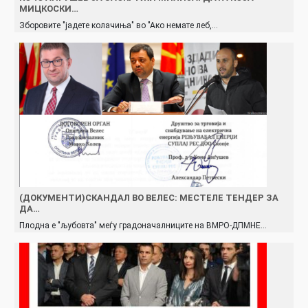
МИЦКОСКИ…
Зборовите "јадете колачиња" во "Ако немате леб,…
(ДОКУМЕНТИ)СКАНДАЛ ВО ВЕЛЕС: МЕСТЕЛЕ ТЕНДЕР ЗА
ДА…
Плодна е "љубовта" меѓу градоначалниците на ВМРО-ДПМНЕ…