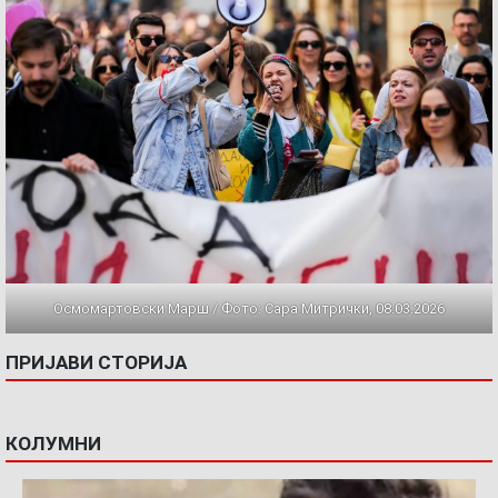
Осмомартовски Марш / Фото: Сара Митрички, 08.03.2026
ПРИЈАВИ СТОРИЈА
КОЛУМНИ