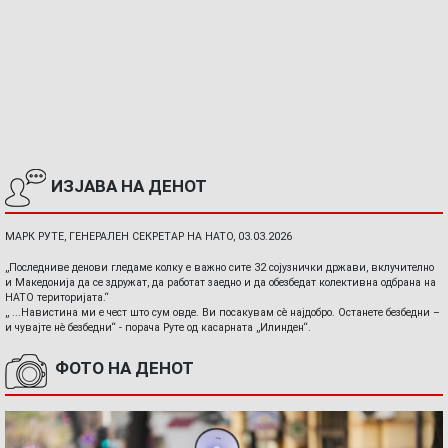
ИЗЈАВА НА ДЕНОТ
МАРК РУТЕ, ГЕНЕРАЛЕН СЕКРЕТАР НА НАТО, 03.03.2026
„Последниве денови гледаме колку е важно сите 32 сојузнички држави, вклучително
и Македонија да се здружат, да работат заедно и да обезбедат колективна одбрана на
НАТО територијата.“
„ ...Навистина ми е чест што сум овде. Ви посакувам сè најдобро. Останете безбедни –
и чувајте нè безбедни“ - порача Руте од касарната „Илинден“.
ФОТО НА ДЕНОТ