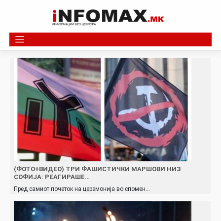
Skip
to
content
(ФОТО+ВИДЕО) ТРИ ФAШИCТИЧКИ МАРШОВИ НИЗ
СОФИЈА: РЕАГИРАШЕ…
Пред самиот почеток на церемонија во спомен…