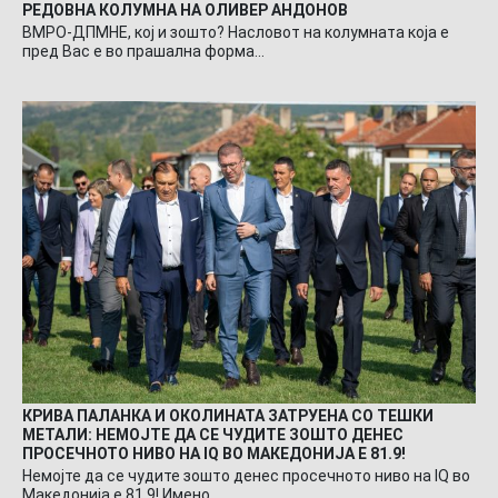
РЕДОВНА КОЛУМНА НА ОЛИВЕР АНДОНОВ
ВМРО-ДПМНЕ, кој и зошто? Насловот на колумната која е
пред Вас е во прашална форма…
КРИВА ПАЛАНКА И ОКОЛИНАТА ЗАТРУЕНА СО ТЕШКИ
МЕТАЛИ: НЕМОЈТЕ ДА СЕ ЧУДИТЕ ЗОШТО ДЕНЕС
ПРОСЕЧНОТО НИВО НА IQ ВО МАКЕДОНИЈА Е 81.9!
Немојте да се чудите зошто денес просечното ниво на IQ во
Македонија е 81.9! Имено…