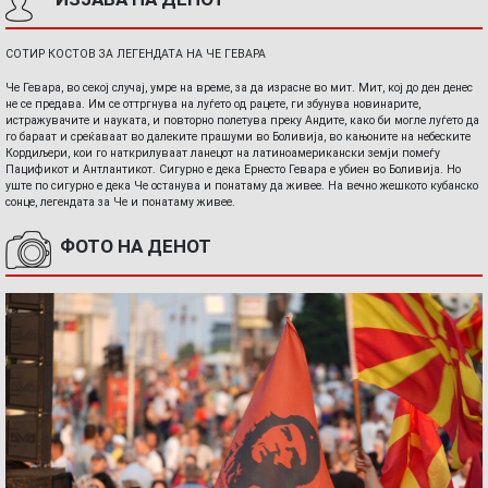
СОТИР КОСТОВ ЗА ЛЕГЕНДАТА НА ЧЕ ГЕВАРА
Че Гевара, во секој случај, умре на време, за да израсне во мит. Мит, кој до ден денес
не се предава. Им се оттргнува на луѓето од рацете, ги збунува новинарите,
истражувачите и науката, и повторно полетува преку Андите, како би могле луѓето да
го бараат и среќаваат во далеките прашуми во Боливија, во кањоните на небеските
Кордиљери, кои го наткрилуваат ланецот на латиноамерикански земји помеѓу
Пацификот и Антлантикот. Сигурно е дека Ернесто Гевара е убиен во Боливија. Но
уште по сигурно е дека Че останува и понатаму да живее. На вечно жешкото кубанско
сонце, легендата за Че и понатаму живее.
ФОТО НА ДЕНОТ