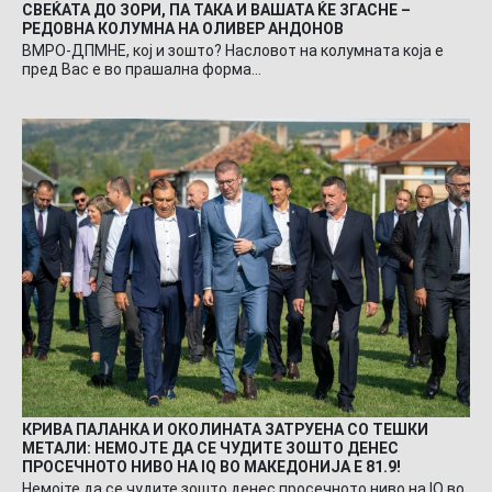
СВЕЌАТА ДО ЗОРИ, ПА ТАКА И ВАШАТА ЌЕ ЗГАСНЕ –
РЕДОВНА КОЛУМНА НА ОЛИВЕР АНДОНОВ
ВМРО-ДПМНЕ, кој и зошто? Насловот на колумната која е
пред Вас е во прашална форма…
КРИВА ПАЛАНКА И ОКОЛИНАТА ЗАТРУЕНА СО ТЕШКИ
МЕТАЛИ: НЕМОЈТЕ ДА СЕ ЧУДИТЕ ЗОШТО ДЕНЕС
ПРОСЕЧНОТО НИВО НА IQ ВО МАКЕДОНИЈА Е 81.9!
Немојте да се чудите зошто денес просечното ниво на IQ во