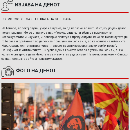
ИЗЈАВА НА ДЕНОТ
СОТИР КОСТОВ ЗА ЛЕГЕНДАТА НА ЧЕ ГЕВАРА
Че Гевара, во секој случај, умре на време, за да израсне во мит. Мит, кој до ден денес
не се предава. Им се оттргнува на луѓето од рацете, ги збунува новинарите,
истражувачите и науката, и повторно полетува преку Андите, како би могле луѓето да
го бараат и среќаваат во далеките прашуми во Боливија, во кањоните на небеските
Кордиљери, кои го наткрилуваат ланецот на латиноамерикански земји помеѓу
Пацификот и Антлантикот. Сигурно е дека Ернесто Гевара е убиен во Боливија. Но
уште по сигурно е дека Че останува и понатаму да живее. На вечно жешкото кубанско
сонце, легендата за Че и понатаму живее.
ФОТО НА ДЕНОТ