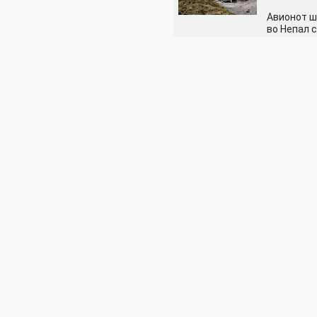
Авионот ш
во Непал 