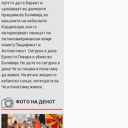
луѓето да го бараат и
среќаваат во далеките
прашуми во Боливија, во
кањоните на небеските
Кордиљери, кои го
наткрилуваат ланецот на
латиноамерикански земји
помеѓу Пацификот и
Антлантикот. Сигурно е дека
Ернесто Гевара е убиен во
Боливија. Но уште по сигурно е
дека Че останува и понатаму
да живее. На вечно жешкото
кубанско сонце, легендата за
Че и понатаму живее.
ФОТО НА ДЕНОТ