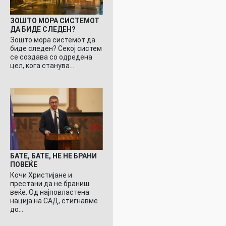
ЗОШТО МОРА СИСТЕМОТ
ДА БИДЕ СЛЕДЕН?
Зошто мора системот да
биде следен? Секој систем
се создава со одредена
цел, кога станува…
БАТЕ, БАТЕ, НЕ НЕ БРАНИ
ПОВЕЌЕ
Кочи Христијане и
престани да не браниш
веќе. Од најповластена
нација на САД, стигнавме
до…