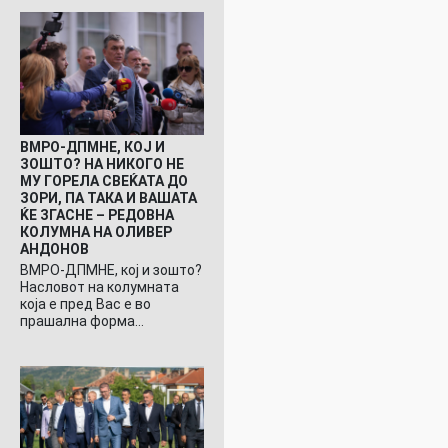
ВМРО-ДПМНЕ, КОЈ И
ЗОШТО? НА НИКОГО НЕ
МУ ГОРЕЛА СВЕЌАТА ДО
ЗОРИ, ПА ТАКА И ВАШАТА
ЌЕ ЗГАСНЕ – РЕДОВНА
КОЛУМНА НА ОЛИВЕР
АНДОНОВ
ВМРО-ДПМНЕ, кој и зошто?
Насловот на колумната
која е пред Вас е во
прашална форма…