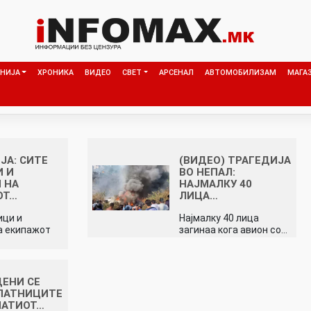
НИЈА
ХРОНИКА
ВИДЕО
СВЕТ
АРСЕНАЛ
АВТОМОБИЛИЗАМ
МАГА
ЈА: СИТЕ
(ВИДЕО) ТРАГЕДИЈА
И И
ВО НЕПАЛ:
 НА
НАЈМАЛКУ 40
ОТ…
ЛИЦА…
ици и
Најмалку 40 лица
а екипажот
загинаа кога авион со…
ЕНИ СЕ
ПАТНИЦИТЕ
НАТИОТ…