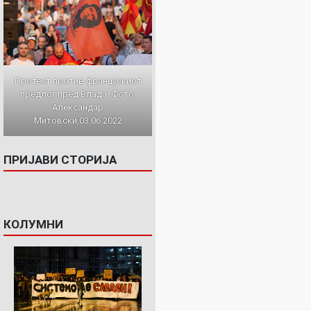
Протест против францускиот
предлог пред Влада. Фото:
Александар
Митовски,03.06.2022
ПРИЈАВИ СТОРИЈА
КОЛУМНИ