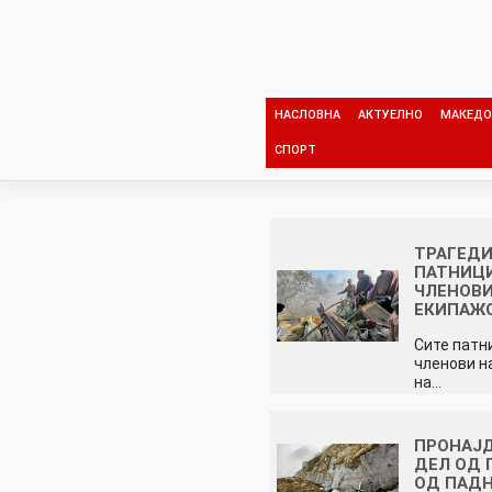
Skip
to
content
НАСЛОВНА
АКТУЕЛНО
МАКЕДО
СПОРТ
ТРАГЕДИ
ПАТНИЦ
ЧЛЕНОВИ
ЕКИПАЖ
Сите патн
членови н
на…
ПРОНАЈД
ДЕЛ ОД 
ОД ПАД