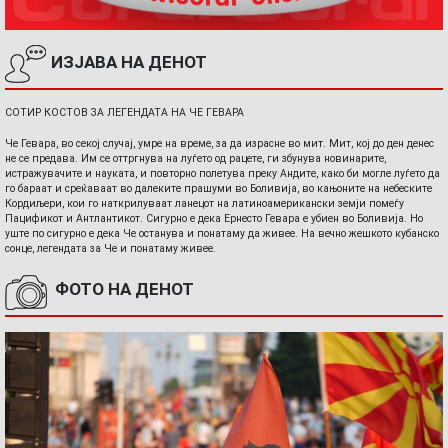
ИЗЈАВА НА ДЕНОТ
СОТИР КОСТОВ ЗА ЛЕГЕНДАТА НА ЧЕ ГЕВАРА
Че Гевара, во секој случај, умре на време, за да израсне во мит. Мит, кој до ден денес
не се предава. Им се оттргнува на луѓето од рацете, ги збунува новинарите,
истражувачите и науката, и повторно полетува преку Андите, како би могле луѓето да
го бараат и среќаваат во далеките прашуми во Боливија, во кањоните на небеските
Кордиљери, кои го наткрилуваат ланецот на латиноамерикански земји помеѓу
Пацификот и Антлантикот. Сигурно е дека Ернесто Гевара е убиен во Боливија. Но
уште по сигурно е дека Че останува и понатаму да живее. На вечно жешкото кубанско
сонце, легендата за Че и понатаму живее.
ФОТО НА ДЕНОТ