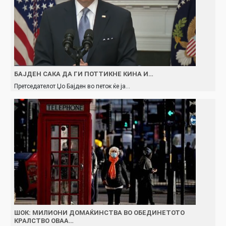
БАЈДЕН САКА ДА ГИ ПОТТИКНЕ КИНА И…
Претседателот Џо Бајден во петок ќе ја…
ШОК: МИЛИОНИ ДОМАЌИНСТВА ВО ОБЕДИНЕТОТО
КРАЛСТВО ОВАА…