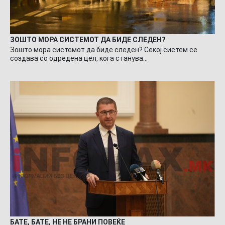
ЗОШТО МОРА СИСТЕМОТ ДА БИДЕ СЛЕДЕН?
Зошто мора системот да биде следен? Секој систем се
создава со одредена цел, кога станува…
БАТЕ, БАТЕ, НЕ НЕ БРАНИ ПОВЕЌЕ