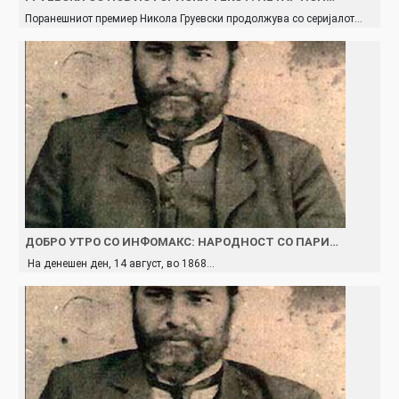
Поранешниот премиер Никола Груевски продолжува со серијалот…
ДОБРО УТРО СО ИНФОМАКС: НАРОДНОСТ СО ПАРИ…
На денешен ден, 14 август, во 1868…